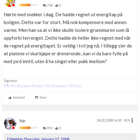
738
0
Hørte med snekker i dag. De hadde regnet ut energitap på
boligen. Dette var for stort. Må nok kompensere med annen
varme. Men han sa at vi ikke skulle isolere grunnmuren som lå
oppforbi terrenget. Dette hadde de heller ikke regnet med når
de regnet på energitapet. Er veldig i tvil jeg nå. I tillegg sier de
at platene vi skal kjøpe er drenerende...kan vi da bare fylle på
med jord inntil, uten å ha singel eller pukk imellom?
Signatur
Vår husbyggerblogg: Husbygger i Klepp
.
Anbefal
Siter
tcp
24.02.2008 16.30
#19
993
0
EdgeMan Thursday, January 17, 2008