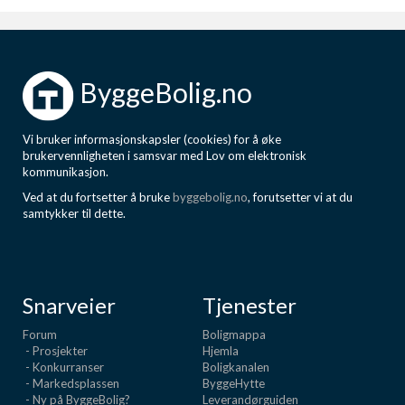
ByggeBolig.no
Vi bruker informasjonskapsler (cookies) for å øke
brukervennligheten i samsvar med Lov om elektronisk
kommunikasjon.
Ved at du fortsetter å bruke
byggebolig.no
, forutsetter vi at du
samtykker til dette.
Snarveier
Tjenester
Forum
Boligmappa
- Prosjekter
Hjemla
- Konkurranser
Boligkanalen
- Markedsplassen
ByggeHytte
- Ny på ByggeBolig?
Leverandørguiden