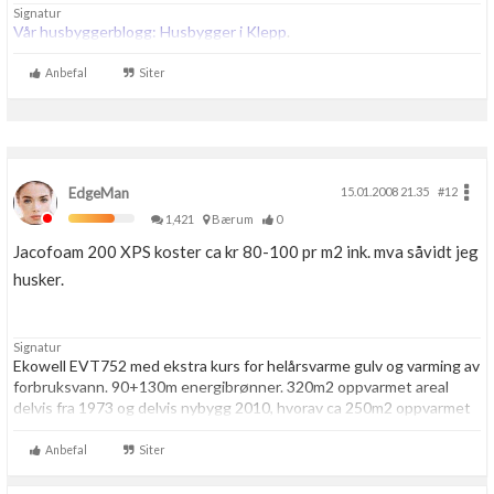
Signatur
Boligmappa+
Vår husbyggerblogg: Husbygger i Klepp
.
Nytt
Få mer ut av Boligmappa
Anbefal
Siter
EdgeMan
15.01.2008 21.35
#12
1,421
Bærum
0
Jacofoam 200 XPS koster ca kr 80-100 pr m2 ink. mva såvidt jeg
husker.
Signatur
Ekowell EVT752 med ekstra kurs for helårsvarme gulv og varming av
forbruksvann. 90+130m energibrønner. 320m2 oppvarmet areal
delvis fra 1973 og delvis nybygg 2010, hvorav ca 250m2 oppvarmet
med vannbåren gulvvarme og resten med panelovner. Enervent
TS300-S balansert ventilasjon. Strømforbruk 2014: 29376kwt
Anbefal
Siter
totalt, hvorav 10622kwt til varmepumpe. Gangtid VP: 3467 timer.