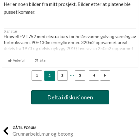
Her er noen bilder fra mitt prosjekt. Bilder etter at platene ble
pusset kommer.
Signatur
Ekowell EVT752 med ekstra kurs for helårsvarme gulv og varming av
forbruksvann. 90+130m energibrønner. 320m2 oppvarmet areal
delvis fra 1973 og delvis nybygg 2010, hvorav ca 250m2 oppvarmet
med vannbåren gulvvarme og resten med panelovner. Enervent
TS300-S balansert ventilasjon. Strømforbruk 2014: 29376kwt
Anbefal
Siter
totalt, hvorav 10622kwt til varmepumpe. Gangtid VP: 3467 timer.
1
2
3
5
Delta i diskusjonen
GÅ TIL FORUM
Grunnarbeid, mur og betong