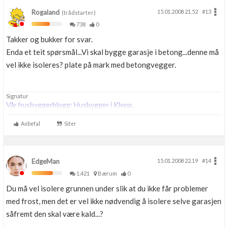
Rogaland
15.01.2008 21.52
#13
(trådstarter)
738
0
Takker og bukker for svar.
Enda et teit spørsmål...Vi skal bygge garasje i betong...denne må
vel ikke isoleres? plate på mark med betongvegger.
Signatur
Vår husbyggerblogg: Husbygger i Klepp
.
Anbefal
Siter
EdgeMan
15.01.2008 22.19
#14
1,421
Bærum
0
Du må vel isolere grunnen under slik at du ikke får problemer
med frost, men det er vel ikke nødvendig å isolere selve garasjen
såfremt den skal være kald...?