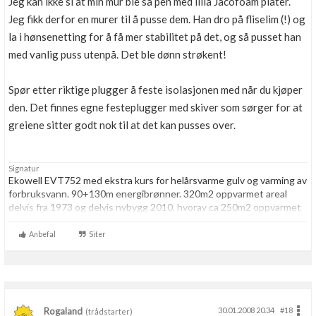
Jeg kan ikke si at min mur ble så pen med lilla Jacofoam plater.
Jeg fikk derfor en murer til å pusse dem. Han dro på fliselim (!) og
la i hønsenetting for å få mer stabilitet på det, og så pusset han
med vanlig puss utenpå. Det ble dønn strøkent!
Spør etter riktige plugger å feste isolasjonen med når du kjøper
den. Det finnes egne festeplugger med skiver som sørger for at
greiene sitter godt nok til at det kan pusses over.
Signatur
Ekowell EVT752 med ekstra kurs for helårsvarme gulv og varming av
forbruksvann. 90+130m energibrønner. 320m2 oppvarmet areal
delvis fra 1973 og delvis nybygg 2010, hvorav ca 250m2 oppvarmet
med vannbåren gulvvarme og resten med panelovner. Enervent
TS300-S balansert ventilasjon. Strømforbruk 2014: 29376kwt
Anbefal
Siter
totalt, hvorav 10622kwt til varmepumpe. Gangtid VP: 3467 timer.
Rogaland
30.01.2008 20.34
#18
(trådstarter)