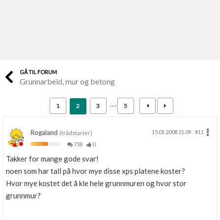
Last opp selv
Ta vare på fargekoder og kvitteringer
Verdi & økonomi
Din største investering
GÅ TIL FORUM
Grunnarbeid, mur og betong
Finn håndverkere
Søk blant 9000 bedrifter
1
2
3
5
Papirer som mangler
Skaff dokumentasjon som mangler
Rogaland
15.01.2008 21.09
#11
(trådstarter)
738
0
Kundeservice
Takker for mange gode svar!
Få svar på det du lurer på
noen som har tall på hvor mye disse xps platene koster?
Hvor mye kostet det å kle hele grunnmuren og hvor stor
Kom i gang med Boligmappa
grunnmur?
Se din bolig? Klikk her