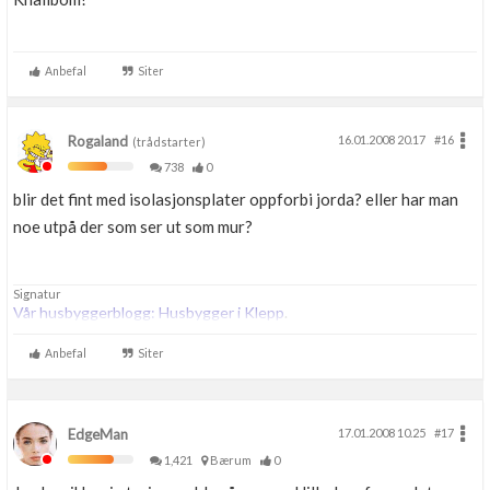
Anbefal
Siter
Rogaland
16.01.2008 20.17
#16
(trådstarter)
738
0
blir det fint med isolasjonsplater oppforbi jorda? eller har man
noe utpå der som ser ut som mur?
Signatur
Vår husbyggerblogg: Husbygger i Klepp
.
Anbefal
Siter
EdgeMan
17.01.2008 10.25
#17
1,421
Bærum
0