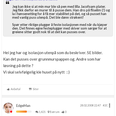
Jeg kan ikke si at min mur ble så pen med lilla Jacofoam plater.
Jeg fikk derfor en murer til å pusse dem. Han dro på fliselim (!) og
la i hønsenetting for å få mer stabilitet på det, og så pusset han
med vanlig puss utenpå. Det ble dønn strøkent!
Spør etter riktige plugger å feste isolasjonen med når du kjøper
den. Det finnes egne festeplugger med skiver som sørger for at
greiene sitter godt nok til at det kan pusses over.
Hei jeg har og isolasjon utenpå som du beskriver. SE bilder.
Kan det pusses over grunnmurspappen og. Andre som har
løsning på dette ?
Vi skal selvfølgelig kle huset på nytt ::)
Anbefal
Siter
EdgeMan
28.02.2008 22.47
#20
1,421
Bærum
0