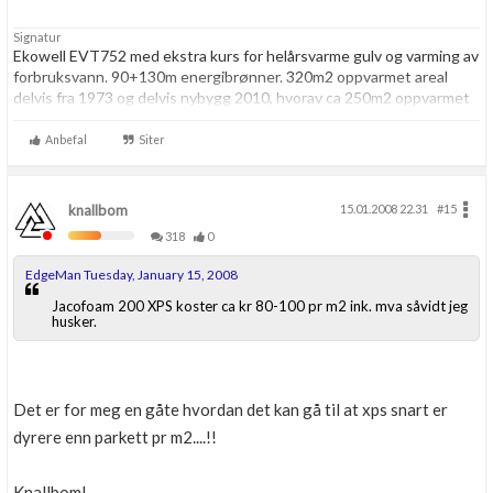
Signatur
Ekowell EVT752 med ekstra kurs for helårsvarme gulv og varming av
forbruksvann. 90+130m energibrønner. 320m2 oppvarmet areal
delvis fra 1973 og delvis nybygg 2010, hvorav ca 250m2 oppvarmet
med vannbåren gulvvarme og resten med panelovner. Enervent
TS300-S balansert ventilasjon. Strømforbruk 2014: 29376kwt
Anbefal
Siter
totalt, hvorav 10622kwt til varmepumpe. Gangtid VP: 3467 timer.
knallbom
15.01.2008 22.31
#15
318
0
EdgeMan Tuesday, January 15, 2008
Jacofoam 200 XPS koster ca kr 80-100 pr m2 ink. mva såvidt jeg
husker.
Det er for meg en gåte hvordan det kan gå til at xps snart er
dyrere enn parkett pr m2....!!
Knallbom!