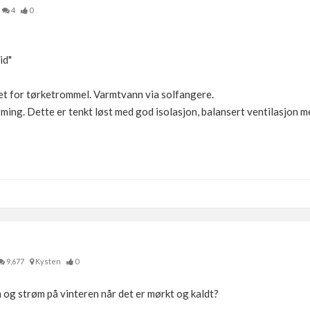
4
0
id"
et for tørketrommel. Varmtvann via solfangere.
ing. Dette er tenkt løst med god isolasjon, balansert ventilasjon m
9,677
Kysten
0
og strøm på vinteren når det er mørkt og kaldt?