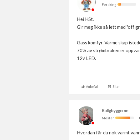
Fersking
Hei HSt.
Gir meg ikke så lett med "off gr
Gass komfyr. Varme skap isted
70% av strømbruken er oppvarm
12v LED.
Anbefal
Siter
Boligbyggerne
Mester
Hvordan får du nok varmt vann 