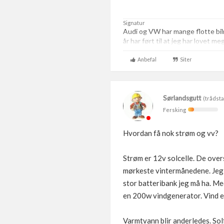
Signatur
Audi og VW har mange flotte bi
år har ført til at jeg har lovet m
Anbefal
Siter
Sørlandsgutt
(trådsta
Fersking
Hvordan få nok strøm og vv?
Strøm er 12v solcelle. De overs
mørkeste vintermånedene. Jeg 
stor batteribank jeg må ha. Me
en 200w vindgenerator. Vind er
Varmtvann blir anderledes. Solf