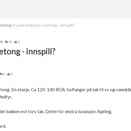
betong
Lavenergi hus i betong - innspill?
584
91
0
etong - innspill?
4
0
betong. En etasje. Ca 120-140 BOA. Solfanger på tak til vv og vannb
Vedfyr.
er bakken evt torv tak. Dette for ekstra isolasjon /kjøling.
ord.