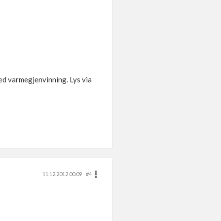
ed varmegjenvinning. Lys via
11.12.2012 00.09
#4