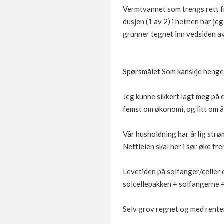
Vermtvannet som trengs rett fr
dusjen (1 av 2) i heimen har je
grunner tegnet inn vedsiden a
Spørsmålet Som kanskje henger l
Jeg kunne sikkert lagt meg på e
femst om økonomi, og litt om å
Vår husholdning har årlig strøm
Nettleien skal her i sør øke f
Levetiden på solfanger/celler e
solcellepakken + solfangerne 
Selv grov regnet og med renter,