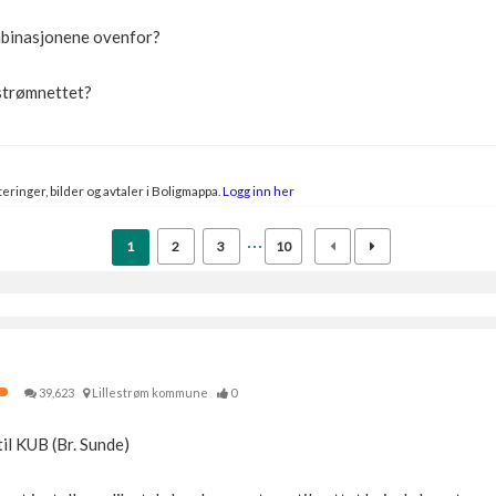
mbinasjonene ovenfor?
 strømnettet?
eringer, bilder og avtaler i Boligmappa.
Logg inn her
1
2
3
10
39,623
Lillestrøm kommune
0
il KUB (Br. Sunde)