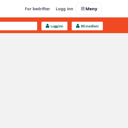
Meny
For bedrifter
Logg inn
Logg inn
Bli medlem
Last opp selv
Ta vare på fargekoder og kvitteringer
Finn håndverkere
Søk blant 9000 bedrifter
Kundeservice
Få svar på det du lurer på
Boligmappa+
Nytt
Få mer ut av Boligmappa