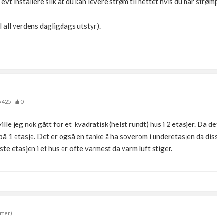
evt installere slik at du kan levere strøm til nettet hvis du har strø
l all verdens dagligdags utstyr).
425
0
le jeg nok gått for et kvadratisk (helst rundt) hus i 2 etasjer. Da d
 1 etasje. Det er også en tanke å ha soverom i underetasjen da dis
e etasjen i et hus er ofte varmest da varm luft stiger.
rter)