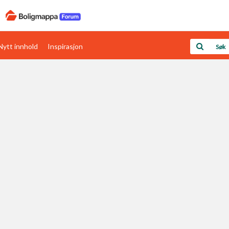
Nytt innhold
Inspirasjon
Boligens papirer
Den enkleste måten å få papirene i orden
rav
Verdi & økonomi
Din største investering
Papirer som mangler
Skaff dokumentasjon som mangler
Kom i gang med Boligmappa
Se din bolig? Klikk her