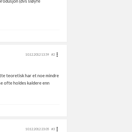
mprodusjon (dvs sløyfe
10.12.2012 13.59
#2
ette teoretisk har et noe mindre
se ofte holdes kaldere enn
10.12.2012 23.05
#3