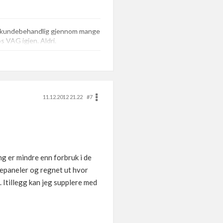
de kundebehandlig gjennom mange
os VAG igjen. Aldri.
11.12.2012 21.22
#7
ng er mindre enn forbruk i de
epaneler og regnet ut hvor
 Itillegg kan jeg supplere med