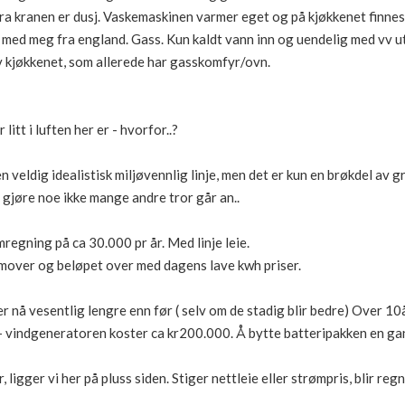
a kranen er dusj. Vaskemaskinen varmer eget og på kjøkkenet finnes m
g med meg fra england. Gass. Kun kaldt vann inn og uendelig med vv ut
v kjøkkenet, som allerede har gasskomfyr/ovn.
itt i luften her er - hvorfor..?
n veldig idealistisk miljøvennlig linje, men det er kun en brøkdel av 
 gjøre noe ikke mange andre tror går an..
regning på ca 30.000 pr år. Med linje leie.
remover og beløpet over med dagens lave kwh priser.
r nå vesentlig lengre enn før ( selv om de stadig blir bedre) Over 10å
+ vindgeneratoren koster ca kr200.000. Å bytte batteripakken en gan
 ligger vi her på pluss siden. Stiger nettleie eller strømpris, blir re