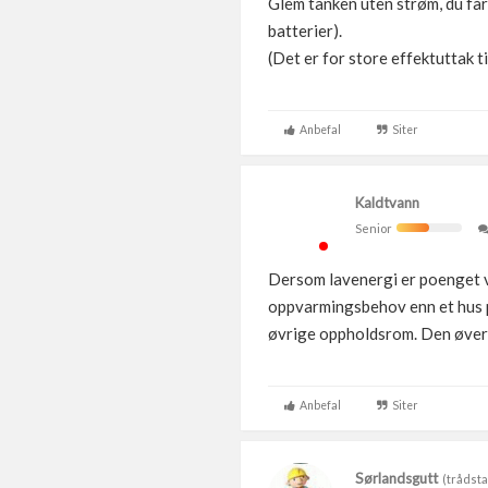
Glem tanken uten strøm, du får 
batterier).
(Det er for store effektuttak ti
Anbefal
Siter
Kaldtvann
Senior
Dersom lavenergi er poenget vil
oppvarmingsbehov enn et hus på
øvrige oppholdsrom. Den øverst
Anbefal
Siter
Sørlandsgutt
(trådsta