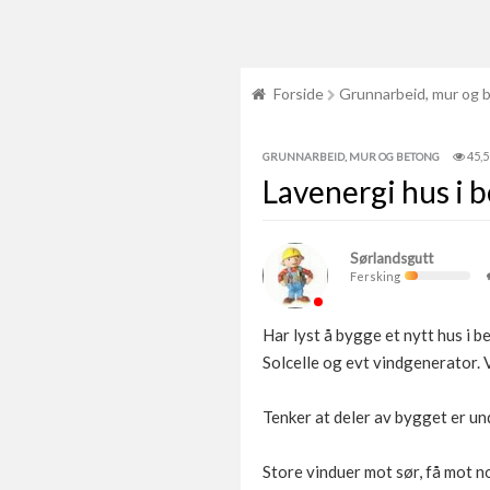
Forside
Grunnarbeid, mur og 
45,
GRUNNARBEID, MUR OG BETONG
Lavenergi hus i b
Sørlandsgutt
Fersking
Har lyst å bygge et nytt hus i 
Solcelle og evt vindgenerator. 
Tenker at deler av bygget er und
Store vinduer mot sør, få mot n