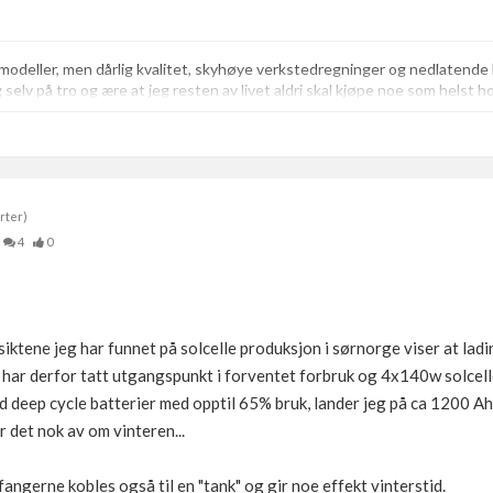
lmodeller, men dårlig kvalitet, skyhøye verkstedregninger og nedlaten
eg selv på tro og ære at jeg resten av livet aldri skal kjøpe noe som helst h
rter)
4
0
iktene jeg har funnet på solcelle produksjon i sørnorge viser at ladi
har derfor tatt utgangspunkt i forventet forbruk og 4x140w solcell
d deep cycle batterier med opptil 65% bruk, lander jeg på ca 1200 Ah.
 det nok av om vinteren...
angerne kobles også til en "tank" og gir noe effekt vinterstid.