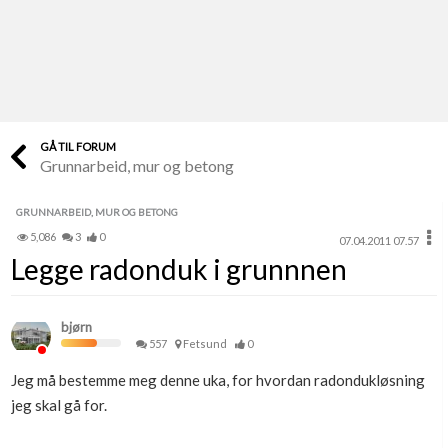
Last opp selv
Ta vare på fargekoder og kvitteringer
Verdi & økonomi
Din største investering
GÅ TIL FORUM
Grunnarbeid, mur og betong
Finn håndverkere
Søk blant 9000 bedrifter
GRUNNARBEID, MUR OG BETONG
5,086
3
0
07.04.2011 07.57
Papirer som mangler
Legge radonduk i grunnnen
Skaff dokumentasjon som mangler
Kundeservice
bjørn
Få svar på det du lurer på
557
Fetsund
0
Jeg må bestemme meg denne uka, for hvordan radondukløsning
Kom i gang med Boligmappa
jeg skal gå for.
Se din bolig? Klikk her