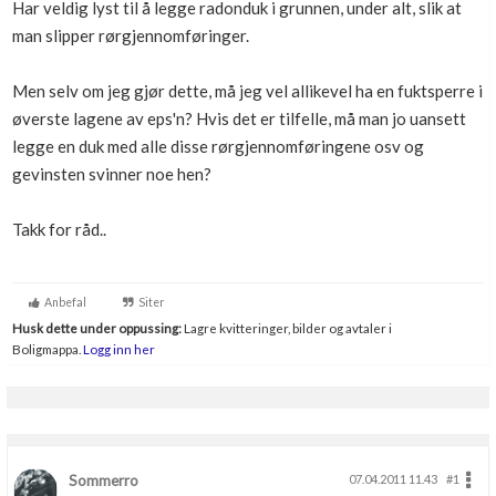
Har veldig lyst til å legge radonduk i grunnen, under alt, slik at
Boligmappa+
man slipper rørgjennomføringer.
Nytt
Få mer ut av Boligmappa
Men selv om jeg gjør dette, må jeg vel allikevel ha en fuktsperre i
øverste lagene av eps'n? Hvis det er tilfelle, må man jo uansett
legge en duk med alle disse rørgjennomføringene osv og
gevinsten svinner noe hen?
Takk for råd..
Anbefal
Siter
Husk dette under oppussing:
Lagre kvitteringer, bilder og avtaler i
Boligmappa.
Logg inn her
Sommerro
07.04.2011 11.43
#1