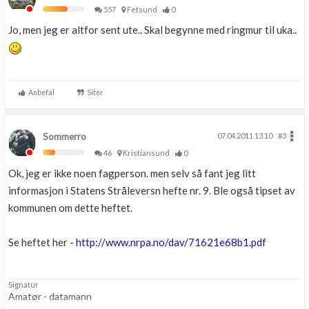
557
Fetsund
0
Jo, men jeg er altfor sent ute.. Skal begynne med ringmur til uka..
Anbefal
Siter
Sommerro
07.04.2011 13.10
#3
46
Kristiansund
0
Ok, jeg er ikke noen fagperson. men selv så fant jeg litt
informasjon i Statens Stråleversn hefte nr. 9. Ble også tipset av
kommunen om dette heftet.
Se heftet her -
http://www.nrpa.no/dav/71621e68b1.pdf
Signatur
Amatør - datamann