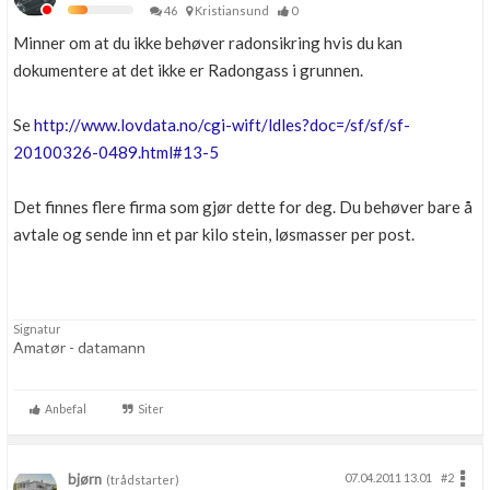
46
Kristiansund
0
Minner om at du ikke behøver radonsikring hvis du kan
dokumentere at det ikke er Radongass i grunnen.
Se
http://www.lovdata.no/cgi-wift/ldles?doc=/sf/sf/sf-
20100326-0489.html#13-5
Det finnes flere firma som gjør dette for deg. Du behøver bare å
avtale og sende inn et par kilo stein, løsmasser per post.
Signatur
Amatør - datamann
Anbefal
Siter
bjørn
07.04.2011 13.01
#2
(trådstarter)