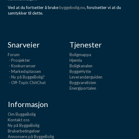
Ved at du fortsetter å bruke
byggebolig.no
, forutsetter vi at du
samtykker til dette.
Snarveier
Tjenester
Forum
Boligmappa
- Prosjekter
Hjemla
- Konkurranser
Boligkanalen
- Markedsplassen
ByggeHytte
- Ny på ByggeBolig?
Leverandørguiden
- Off-Topic ChitChat
Byggvarelisten
Energiportalen
Informasjon
Om ByggeBolig
Kontakt oss
Ny på ByggeBolig
Brukerbetingelser
Annonsere på ByggeBolig