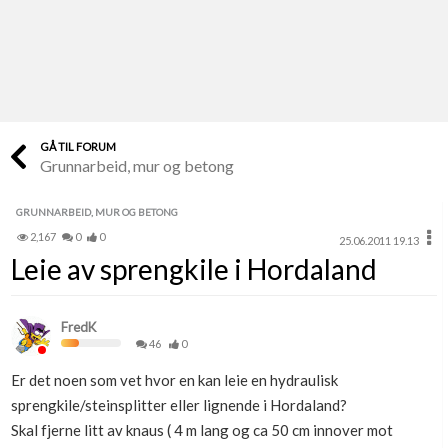
Last opp selv
Ta vare på fargekoder og kvitteringer
Verdi & økonomi
Din største investering
GÅ TIL FORUM
Grunnarbeid, mur og betong
Finn håndverkere
Søk blant 9000 bedrifter
GRUNNARBEID, MUR OG BETONG
2,167
0
0
25.06.2011 19.13
Papirer som mangler
Leie av sprengkile i Hordaland
Skaff dokumentasjon som mangler
Kundeservice
FredK
Få svar på det du lurer på
46
0
Er det noen som vet hvor en kan leie en hydraulisk
Kom i gang med Boligmappa
sprengkile/steinsplitter eller lignende i Hordaland?
Se din bolig? Klikk her
Skal fjerne litt av knaus ( 4 m lang og ca 50 cm innover mot