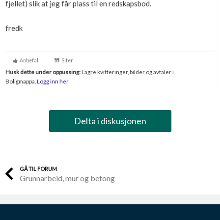
fjellet) slik at jeg får plass til en redskapsbod.
Boligmappa+
Nytt
Få mer ut av Boligmappa
fredk
Anbefal
Siter
Husk dette under oppussing:
Lagre kvitteringer, bilder og avtaler i
Boligmappa.
Logg inn her
Delta i diskusjonen
GÅ TIL FORUM
Grunnarbeid, mur og betong