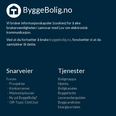
ByggeBolig.no
Vi bruker informasjonskapsler (cookies) for å øke
brukervennligheten i samsvar med Lov om elektronisk
kommunikasjon.
Ved at du fortsetter å bruke
byggebolig.no
, forutsetter vi at du
samtykker til dette.
Snarveier
Tjenester
Forum
Boligmappa
- Prosjekter
Hjemla
- Konkurranser
Boligkanalen
- Markedsplassen
ByggeHytte
- Ny på ByggeBolig?
Leverandørguiden
- Off-Topic ChitChat
Byggvarelisten
Energiportalen