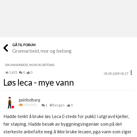
Last opp selv
Ta vare på fargekoder og kvitteringer
Verdi & økonomi
Din største investering
GÅ TIL FORUM
Grunnarbeid, mur og betong
Finn håndverkere
Søk blant 9000 bedrifter
GRUNNARBEID, MUR OG BETONG
1,425
0
0
09.09.2009 09.27
Papirer som mangler
Løs leca - mye vann
Skaff dokumentasjon som mangler
Kundeservice
geirlindberg
Få svar på det du lurer på
1
Bergen
0
Hadde tenkt å bruke løs Leca (i stede for pukk) i utgravd kjeller,
Kom i gang med Boligmappa
før støping. Hadde besøk av byggningsingeniør som på det
Se din bolig? Klikk her
sterkeste anbefalte meg å ikke bruke lecaen, pga vann som siger