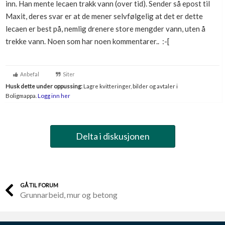
inn. Han mente lecaen trakk vann (over tid). Sender så epost til
Boligmappa+
Maxit, deres svar er at de mener selvfølgelig at det er dette
Nytt
Få mer ut av Boligmappa
lecaen er best på, nemlig drenere store mengder vann, uten å
trekke vann. Noen som har noen kommentarer.. :-[
Anbefal
Siter
Husk dette under oppussing:
Lagre kvitteringer, bilder og avtaler i
Boligmappa.
Logg inn her
Delta i diskusjonen
GÅ TIL FORUM
Grunnarbeid, mur og betong