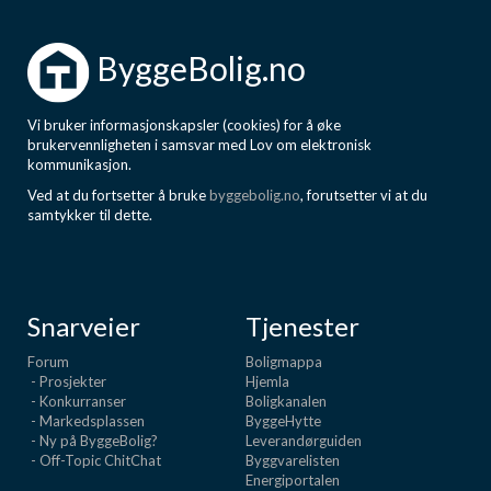
ByggeBolig.no
Vi bruker informasjonskapsler (cookies) for å øke
brukervennligheten i samsvar med Lov om elektronisk
kommunikasjon.
Ved at du fortsetter å bruke
byggebolig.no
, forutsetter vi at du
samtykker til dette.
Snarveier
Tjenester
Forum
Boligmappa
- Prosjekter
Hjemla
- Konkurranser
Boligkanalen
- Markedsplassen
ByggeHytte
- Ny på ByggeBolig?
Leverandørguiden
- Off-Topic ChitChat
Byggvarelisten
Energiportalen