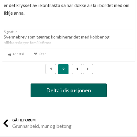
er det krysset av i kontrakta så har dokke å slå i bordet med om
Boligmappa+
Nytt
ikkje anna.
Få mer ut av Boligmappa
Signatur
Svennebrev som tømrar, kombinerar det med kobber og
blikkenslager familiefirma.
Anbefal
Siter
1
2
Delta i diskusjonen
GÅ TIL FORUM
Grunnarbeid, mur og betong