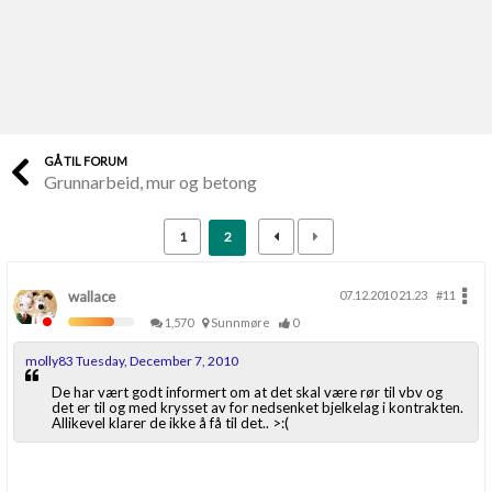
Last opp selv
Ta vare på fargekoder og kvitteringer
Verdi & økonomi
Din største investering
GÅ TIL FORUM
Grunnarbeid, mur og betong
Finn håndverkere
Søk blant 9000 bedrifter
1
2
Papirer som mangler
Skaff dokumentasjon som mangler
wallace
07.12.2010 21.23
#11
1,570
Sunnmøre
0
Kundeservice
molly83 Tuesday, December 7, 2010
Få svar på det du lurer på
De har vært godt informert om at det skal være rør til vbv og
det er til og med krysset av for nedsenket bjelkelag i kontrakten.
Allikevel klarer de ikke å få til det.. >:(
Kom i gang med Boligmappa
Se din bolig? Klikk her