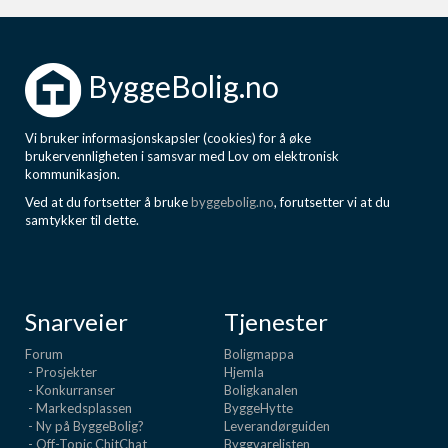
ByggeBolig.no
Vi bruker informasjonskapsler (cookies) for å øke
brukervennligheten i samsvar med Lov om elektronisk
kommunikasjon.
Ved at du fortsetter å bruke
byggebolig.no
, forutsetter vi at du
samtykker til dette.
Snarveier
Tjenester
Forum
Boligmappa
- Prosjekter
Hjemla
- Konkurranser
Boligkanalen
- Markedsplassen
ByggeHytte
- Ny på ByggeBolig?
Leverandørguiden
- Off-Topic ChitChat
Byggvarelisten