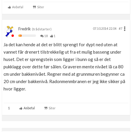
Anbefal
Siter
Fredrik
07.10.2014 22.04
#7
(trådstarter)
18
1
Ja det kan hende at det er blitt sprengt for dypt ned uten at
vannet får drenert tilstrekkelig ut fra et mulig basseng under
huset. Det er sprengstein som ligger i bunn og så er det
pukklagg over dette før sålen. Graveren mente nivået lå ca 80
cm under bakkenivået. Regner med at grunnmuren begynner ca
20 cm under bakkenivå. Radonmenmbranen er jeg ikke sikker på
hvor ligger.
1
Anbefal
Siter