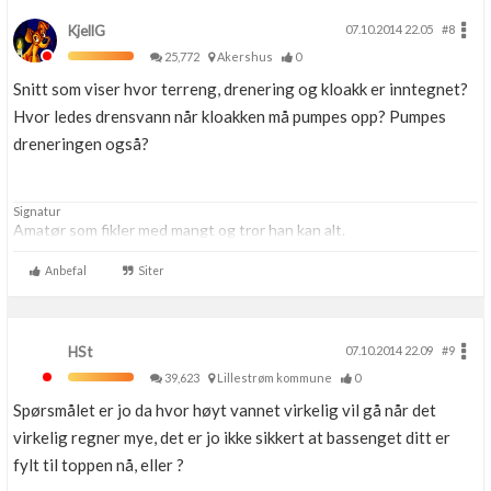
KjellG
07.10.2014 22.05
#8
25,772
Akershus
0
Snitt som viser hvor terreng, drenering og kloakk er inntegnet?
Hvor ledes drensvann når kloakken må pumpes opp? Pumpes
dreneringen også?
Signatur
Amatør som fikler med mangt og tror han kan alt.
Anbefal
Siter
HSt
07.10.2014 22.09
#9
39,623
Lillestrøm kommune
0
Spørsmålet er jo da hvor høyt vannet virkelig vil gå når det
virkelig regner mye, det er jo ikke sikkert at bassenget ditt er
fylt til toppen nå, eller ?