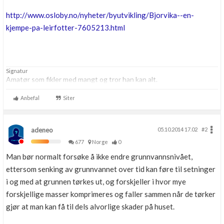
http://www.osloby.no/nyheter/byutvikling/Bjorvika--en-
kjempe-pa-leirfotter-7605213.html
Signatur
Amatør som fikler med mangt og tror han kan alt.
Anbefal
Siter
adeneo
05.10.2014 17.02
#2
677
Norge
0
Man bør normalt forsøke å ikke endre grunnvannsnivået,
ettersom senking av grunnvannet over tid kan føre til setninger
i og med at grunnen tørkes ut, og forskjeller i hvor mye
forskjellige masser komprimeres og faller sammen når de tørker
gjør at man kan få til dels alvorlige skader på huset.