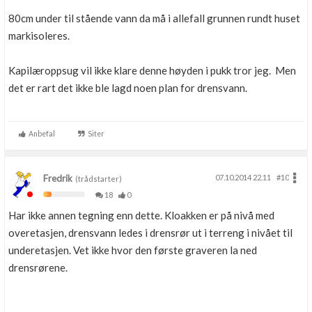
80cm under til stående vann da må i allefall grunnen rundt huset
markisoleres.
Kapilæroppsug vil ikke klare denne høyden i pukk tror jeg. Men
det er rart det ikke ble lagd noen plan for drensvann.
Anbefal
Siter
Fredrik
07.10.2014 22.11
#10
(trådstarter)
18
0
Har ikke annen tegning enn dette. Kloakken er på nivå med
overetasjen, drensvann ledes i drensrør ut i terreng i nivået til
underetasjen. Vet ikke hvor den første graveren la ned
drensrørene.