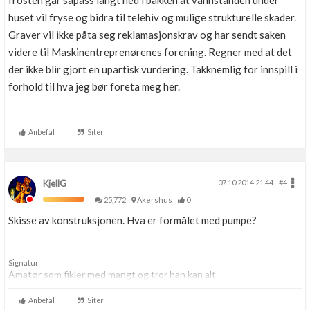
frosten går såpass langt ned i bakken at vannstanden under
huset vil fryse og bidra til telehiv og mulige strukturelle skader.
Graver vil ikke påta seg reklamasjonskrav og har sendt saken
videre til Maskinentreprenørenes forening. Regner med at det
der ikke blir gjort en upartisk vurdering. Takknemlig for innspill i
forhold til hva jeg bør foreta meg her.
Anbefal
Siter
KjellG
07.10.2014 21.44
#4
25,772
Akershus
0
Skisse av konstruksjonen. Hva er formålet med pumpe?
Signatur
Amatør som fikler med mangt og tror han kan alt.
Anbefal
Siter