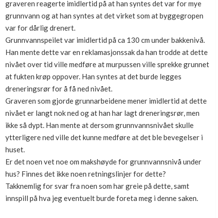
graveren reagerte imidlertid på at han syntes det var for mye
Boligmappa+
grunnvann og at han syntes at det virket som at byggegropen
Nytt
Få mer ut av Boligmappa
var for dårlig drenert.
Grunnvannspeilet var imidlertid på ca 130 cm under bakkenivå.
Han mente dette var en reklamasjonssak da han trodde at dette
nivået over tid ville medføre at murpussen ville sprekke grunnet
at fukten krøp oppover. Han syntes at det burde legges
dreneringsrør for å få ned nivået.
Graveren som gjorde grunnarbeidene mener imidlertid at dette
nivået er langt nok ned og at han har lagt dreneringsrør, men
ikke så dypt. Han mente at dersom grunnvannsnivået skulle
ytterligere ned ville det kunne medføre at det ble bevegelser i
huset.
Er det noen vet noe om makshøyde for grunnvannsnivå under
hus? Finnes det ikke noen retningslinjer for dette?
Takknemlig for svar fra noen som har greie på dette, samt
innspill på hva jeg eventuelt burde foreta meg i denne saken.