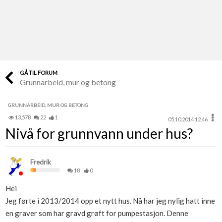
Last opp selv
Ta vare på fargekoder og kvitteringer
Verdi & økonomi
Din største investering
GÅ TIL FORUM
Grunnarbeid, mur og betong
Finn håndverkere
Søk blant 9000 bedrifter
GRUNNARBEID, MUR OG BETONG
13,578
22
1
05.10.2014 12.46
Papirer som mangler
Nivå for grunnvann under hus?
Skaff dokumentasjon som mangler
Kundeservice
Fredrik
Få svar på det du lurer på
18
0
Hei
Kom i gang med Boligmappa
Jeg førte i 2013/2014 opp et nytt hus. Nå har jeg nylig hatt inne
Se din bolig? Klikk her
en graver som har gravd grøft for pumpestasjon. Denne