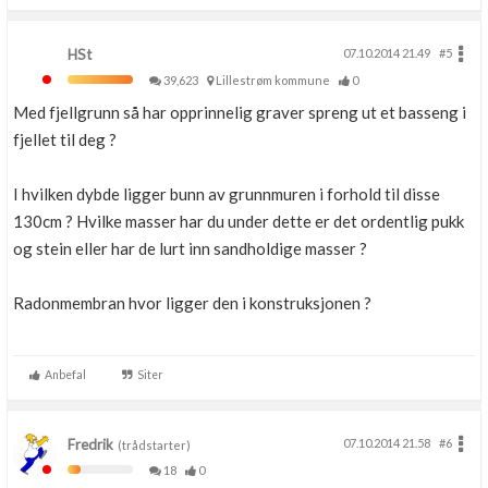
HSt
07.10.2014 21.49
#5
39,623
Lillestrøm kommune
0
Med fjellgrunn så har opprinnelig graver spreng ut et basseng i
fjellet til deg ?
I hvilken dybde ligger bunn av grunnmuren i forhold til disse
130cm ? Hvilke masser har du under dette er det ordentlig pukk
og stein eller har de lurt inn sandholdige masser ?
Radonmembran hvor ligger den i konstruksjonen ?
Anbefal
Siter
Fredrik
07.10.2014 21.58
#6
(trådstarter)
18
0