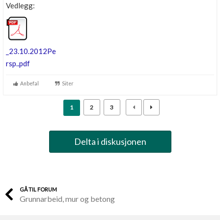
Vedlegg:
_23.10.2012Pe
rsp..pdf
Anbefal
Siter
1
2
3
Delta i diskusjonen
GÅ TIL FORUM
Grunnarbeid, mur og betong