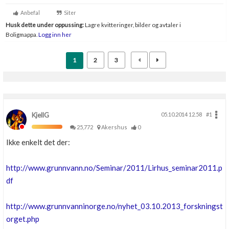
Anbefal
Siter
Husk dette under oppussing:
Lagre kvitteringer, bilder og avtaler i
Boligmappa.
Logg inn her
1
2
3
KjellG
05.10.2014 12.58
#1
25,772
Akershus
0
Ikke enkelt det der:
http://www.grunnvann.no/Seminar/2011/Lirhus_seminar2011.p
df
http://www.grunnvanninorge.no/nyhet_03.10.2013_forskningst
orget.php