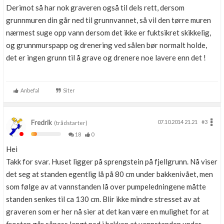
Derimot så har nok graveren også til dels rett, dersom
grunnmuren din går ned til grunnvannet, så vil den tørre muren
nærmest suge opp vann dersom det ikke er fuktsikret skikkelig,
og grunnmurspapp og drenering ved sålen bør normalt holde,
det er ingen grunn til å grave og drenere noe lavere enn det !
Anbefal
Siter
Fredrik
07.10.2014 21.21
#3
(trådstarter)
18
0
Hei
Takk for svar. Huset ligger på sprengstein på fjellgrunn. Nå viser
det seg at standen egentlig lå på 80 cm under bakkenivået, men
som følge av at vannstanden lå over pumpeledningene måtte
standen senkes til ca 130 cm. Blir ikke mindre stresset av at
graveren som er her nå sier at det kan være en mulighet for at