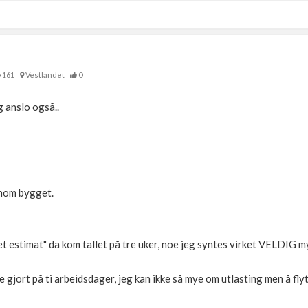
161
Vestlandet
0
eg anslo også..
nnom bygget.
et estimat" da kom tallet på tre uker, noe jeg syntes virket VELDIG 
 gjort på ti arbeidsdager, jeg kan ikke så mye om utlasting men å fl