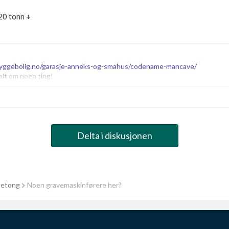
 20 tonn +
yggebolig.no/garasje-anneks-og-smahus/codename-mancave/
alt om noen ting!
Delta i diskusjonen
betong
Noen gravemaskinførere her?