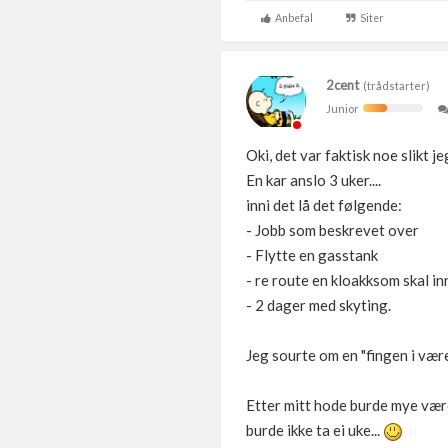
Anbefal
Siter
2cent
(trådstarter)
Junior
Oki, det var faktisk noe slikt j
En kar anslo 3 uker....
inni det lå det følgende:
- Jobb som beskrevet over
- Flytte en gasstank
- re route en kloakksom skal i
- 2 dager med skyting.
Jeg sourte om en "fingen i vær
Etter mitt hode burde mye være
burde ikke ta ei uke...