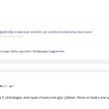
ggebolig.no/garasje-anneks-og-smahus/codename-mancave/
lt om noen ting!
eringer, bilder og avtaler i Boligmappa.
Logg inn her
667
0
Ca 5 virkedager, men spørs hvem som gjer jobben. Noen er bedre enn 