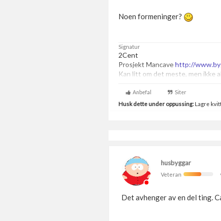
Noen formeninger?
Signatur
2Cent
Prosjekt Mancave
http://www.by
Kan litt om det meste, men ikke a
Anbefal
Siter
Husk dette under oppussing:
Lagre kvitt
husbyggar
Veteran
Det avhenger av en del ting. 