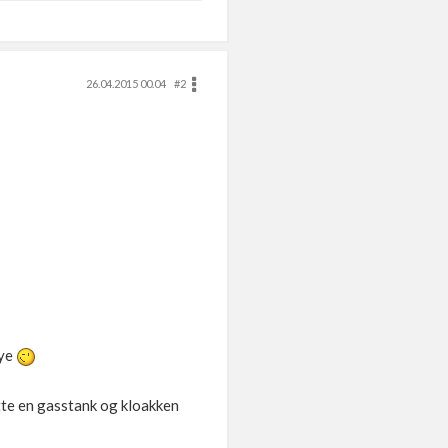
26.04.2015 00.04
#2
mye
ytte en gasstank og kloakken