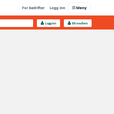
Meny
For bedrifter
Logg inn
Logg inn
Bli medlem
Last opp selv
Ta vare på fargekoder og kvitteringer
Finn håndverkere
Søk blant 9000 bedrifter
Kundeservice
Få svar på det du lurer på
Boligmappa+
Nytt
Få mer ut av Boligmappa