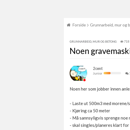
Forside
Grunnarbeid, mur og 
718
GRUNNARBEID, MUR OG BETONG
Noen gravemaski
2cent
Junior
Noen her som jobber innen anl
- Laste ut 500m3 med morene/s
- Kjøring ca 50 meter
- Må sannsyligvis sprenge noe m
- skal singles/planeres klart for