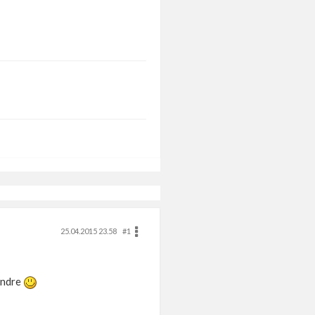
25.04.2015 23.58
#1
andre