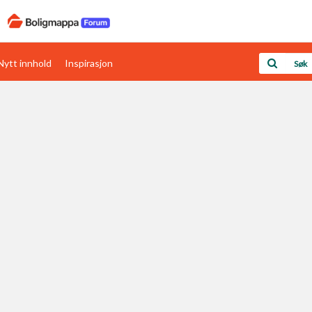
Nytt innhold
Inspirasjon
Boligens papirer
Den enkleste måten å få papirene i orden
rav
Verdi & økonomi
Din største investering
Papirer som mangler
Skaff dokumentasjon som mangler
Kom i gang med Boligmappa
Se din bolig? Klikk her