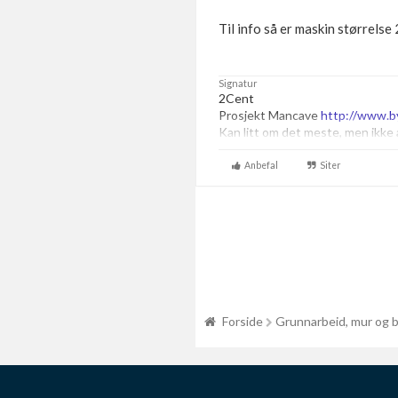
Til info så er maskin størrelse
Signatur
2Cent
Prosjekt Mancave
http://www.b
Kan litt om det meste, men ikke 
Anbefal
Siter
Forside
Grunnarbeid, mur og 