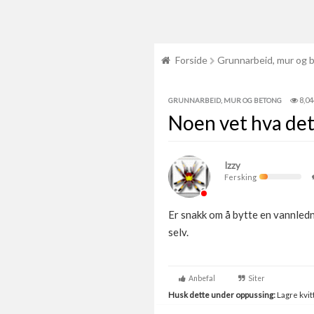
Forside
Grunnarbeid, mur og 
8,04
GRUNNARBEID, MUR OG BETONG
Noen vet hva det
Izzy
Fersking
Er snakk om å bytte en vannledn
selv.
Anbefal
Siter
Husk dette under oppussing:
Lagre kvitt