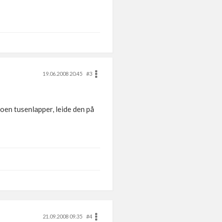
19.06.2008 20.45
#3
noen tusenlapper, leide den på
21.09.2008 09.35
#4