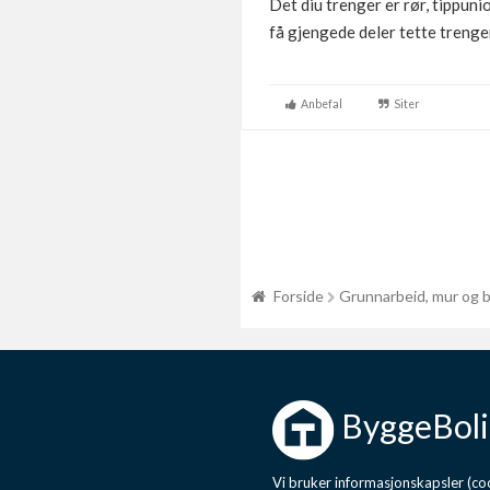
Det diu trenger er rør, tippun
få gjengede deler tette trenge
Anbefal
Siter
Forside
Grunnarbeid, mur og 
ByggeBoli
Vi bruker informasjonskapsler (coo