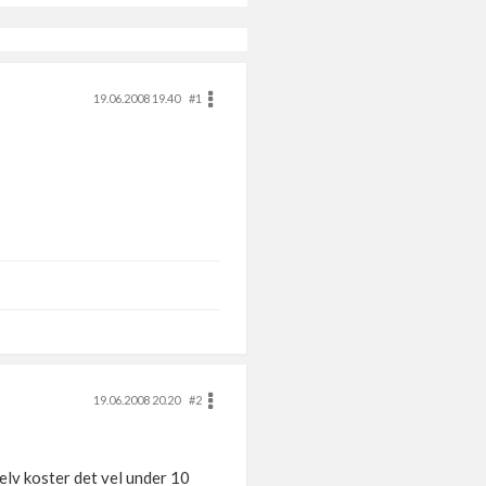
19.06.2008 19.40
#1
19.06.2008 20.20
#2
elv koster det vel under 10