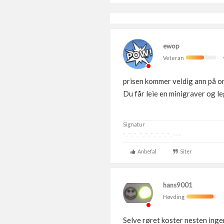
ewop
Veteran
prisen kommer veldig ann på o
Du får leie en minigraver og le
Signatur
-_-_-_-_-_-_-_-_-_......
Anbefal
Siter
hans9001
Høvding
Selve røret koster nesten ingen