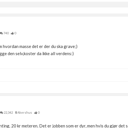
740
0
m hvordan masse det er der du ska grave;)
gge den selv,koster da ikke all verdens:)
22,342
Akershus
0
ting. 20 kr meteren. Det er jobben som er dyr, men hvis du gjør det s