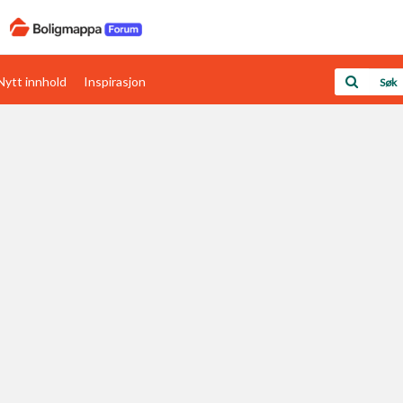
Nytt innhold
Inspirasjon
Boligens papirer
Den enkleste måten å få papirene i orden
rav
Verdi & økonomi
Din største investering
Papirer som mangler
Skaff dokumentasjon som mangler
Kom i gang med Boligmappa
Se din bolig? Klikk her