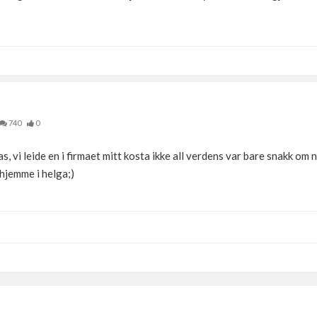
740
0
s, vi leide en i firmaet mitt kosta ikke all verdens var bare snakk om 
 hjemme i helga;)