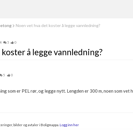
betong
Noen vet hva det koster å legge vannledning?
4
5
0
 koster å legge vannledning?
5
0
ing som er PEL rør, og legge nytt. Lengden er 300 m, noen som vet h
eringer, bilder og avtaler i Boligmappa.
Logg inn her