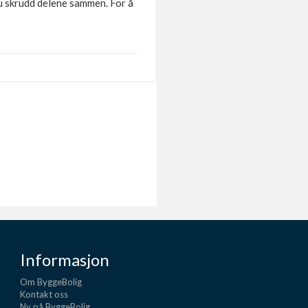
du skrudd delene sammen. For å
Informasjon
Om ByggeBolig
Kontakt oss
Ny på ByggeBolig