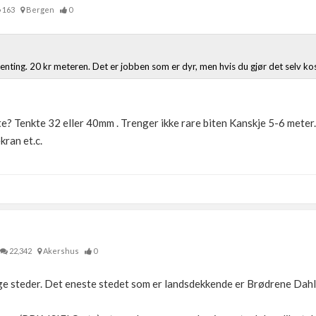
163
Bergen
0
genting. 20 kr meteren. Det er jobben som er dyr, men hvis du gjør det selv ko
te? Tenkte 32 eller 40mm . Trenger ikke rare biten Kanskje 5-6 meter.
kran et.c.
22,342
Akershus
0
llige steder. Det eneste stedet som er landsdekkende er Brødrene Dahl