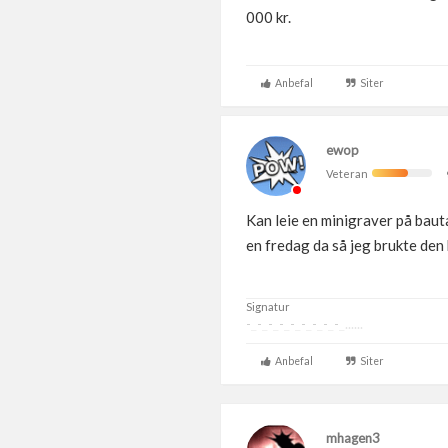
000 kr.
Anbefal
Siter
ewop
Veteran
Kan leie en minigraver på bauta
en fredag da så jeg brukte den
Signatur
-_-_-_-_-_-_-_-_-_......
Anbefal
Siter
mhagen3