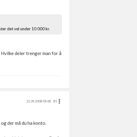
ster det vel under 10 000 kr.
 Hvilke deler trenger man for å
21.09.2008 09.48
#5
 og der må du ha konto.