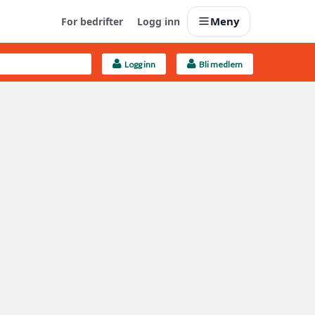
Meny
For bedrifter
Logg inn
Logg inn
Bli medlem
Last opp selv
Ta vare på fargekoder og kvitteringer
Finn håndverkere
Søk blant 9000 bedrifter
Kundeservice
Få svar på det du lurer på
Boligmappa+
Nytt
Få mer ut av Boligmappa