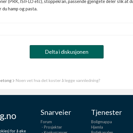
ioner (PRK, ISIFLO etc), stoppekran, passende gjengete deler slik at 
r du hamp og pasta.
Delta i diskusjonen
betong
Noen vet hva det koster å legge vannledning?
Snarveier
Tjenester
g.no
Forum
Boligmappa
- Prosjekter
Hjemla
kies) for å øke
- Konkurranser
Boligkanalen