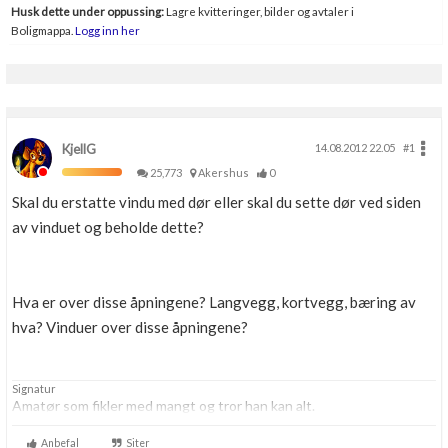
Husk dette under oppussing:
Lagre kvitteringer, bilder og avtaler i
Boligmappa.
Logg inn her
KjellG
14.08.2012 22.05
#1
25,773
Akershus
0
Skal du erstatte vindu med dør eller skal du sette dør ved siden
av vinduet og beholde dette?
Hva er over disse åpningene? Langvegg, kortvegg, bæring av
hva? Vinduer over disse åpningene?
Signatur
Amatør som fikler med mangt og tror han kan alt.
Anbefal
Siter