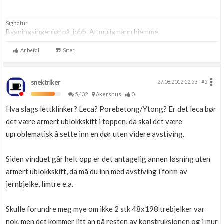
Signatur
Bygningsingeniør på jobb. Altmuligmann hjemme.
Anbefal
Siter
snektriker
27.08.2012 12.53
#5
5,432
Akershus
0
Hva slags lettklinker? Leca? Porebetong/Ytong? Er det leca bør
det være armert ublokkskift i toppen, da skal det være
uproblematisk å sette inn en dør uten videre avstiving.
Siden vinduet går helt opp er det antagelig annen løsning uten
armert ublokkskift, da må du inn med avstiving i form av
jernbjelke, limtre e.a.
Skulle forundre meg mye om ikke 2 stk 48x198 trebjelker var
nok, men det kommer litt an på resten av konstruksjonen og i mur