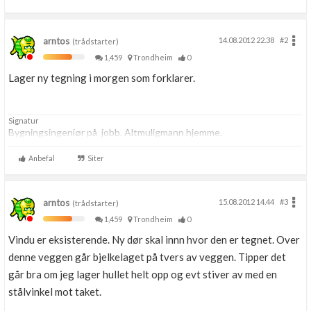
arntos
14.08.2012 22.38
#2
(trådstarter)
1,459
Trondheim
0
Lager ny tegning i morgen som forklarer.
Signatur
Bygningsingeniør på jobb. Altmuligmann hjemme.
Anbefal
Siter
arntos
15.08.2012 14.44
#3
(trådstarter)
1,459
Trondheim
0
Vindu er eksisterende. Ny dør skal innn hvor den er tegnet. Over
denne veggen går bjelkelaget på tvers av veggen. Tipper det
går bra om jeg lager hullet helt opp og evt stiver av med en
stålvinkel mot taket.