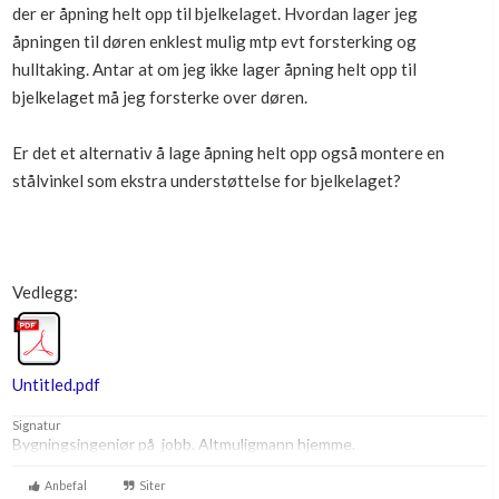
der er åpning helt opp til bjelkelaget. Hvordan lager jeg
Boligmappa+
åpningen til døren enklest mulig mtp evt forsterking og
Nytt
Få mer ut av Boligmappa
hulltaking. Antar at om jeg ikke lager åpning helt opp til
bjelkelaget må jeg forsterke over døren.
Er det et alternativ å lage åpning helt opp også montere en
stålvinkel som ekstra understøttelse for bjelkelaget?
Vedlegg:
Untitled.pdf
Signatur
Bygningsingeniør på jobb. Altmuligmann hjemme.
Anbefal
Siter