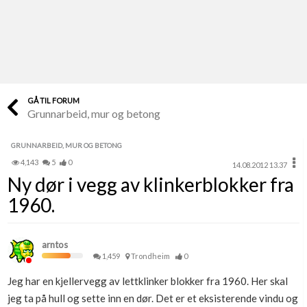
Last opp selv
Ta vare på fargekoder og kvitteringer
Verdi & økonomi
Din største investering
GÅ TIL FORUM
Grunnarbeid, mur og betong
Finn håndverkere
Søk blant 9000 bedrifter
GRUNNARBEID, MUR OG BETONG
4,143
5
0
14.08.2012 13.37
Papirer som mangler
Ny dør i vegg av klinkerblokker fra
Skaff dokumentasjon som mangler
1960.
Kundeservice
Få svar på det du lurer på
arntos
1,459
Trondheim
0
Kom i gang med Boligmappa
Jeg har en kjellervegg av lettklinker blokker fra 1960. Her skal
Se din bolig? Klikk her
jeg ta på hull og sette inn en dør. Det er et eksisterende vindu og