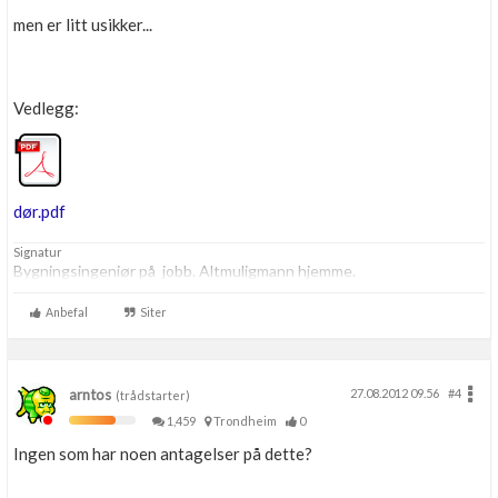
men er litt usikker...
Vedlegg:
dør.pdf
Signatur
Bygningsingeniør på jobb. Altmuligmann hjemme.
Anbefal
Siter
arntos
27.08.2012 09.56
#4
(trådstarter)
1,459
Trondheim
0
Ingen som har noen antagelser på dette?