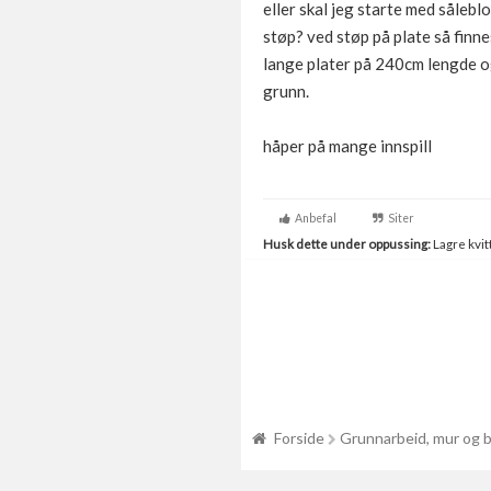
eller skal jeg starte med såleblo
støp? ved støp på plate så finnes
lange plater på 240cm lengde og 
grunn.
håper på mange innspill
Anbefal
Siter
Husk dette under oppussing:
Lagre kvitt
Forside
Grunnarbeid, mur og 