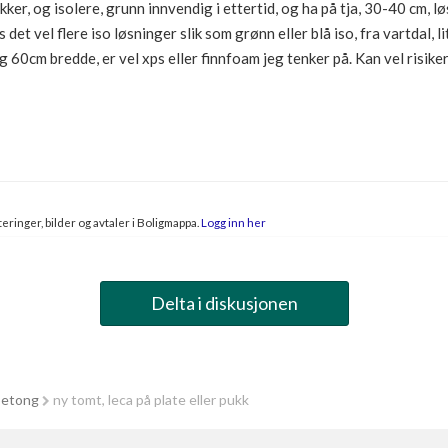
kker, og isolere, grunn innvendig i ettertid, og ha på tja, 30-40 cm, l
 det vel flere iso løsninger slik som grønn eller blå iso, fra vartdal, 
60cm bredde, er vel xps eller finnfoam jeg tenker på. Kan vel risikere
eringer, bilder og avtaler i Boligmappa.
Logg inn her
Delta i diskusjonen
betong
ny tomt, leca på plate eller pukk