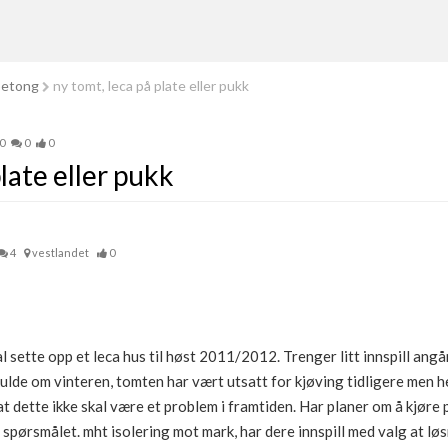
betong
ny tomt, leca på plate eller pukk
0
0
0
plate eller pukk
4
vestlandet
0
l sette opp et leca hus til høst 2011/2012. Trenger litt innspill angå
ulde om vinteren, tomten har vært utsatt for kjøving tidligere men 
at dette ikke skal være et problem i framtiden. Har planer om å kjøre
spørsmålet. mht isolering mot mark, har dere innspill med valg at løs