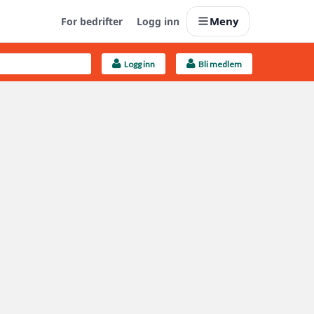
Meny
For bedrifter
Logg inn
Logg inn
Bli medlem
Last opp selv
Ta vare på fargekoder og kvitteringer
Finn håndverkere
Søk blant 9000 bedrifter
Kundeservice
Få svar på det du lurer på
Boligmappa+
Nytt
Få mer ut av Boligmappa