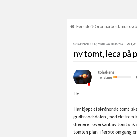
Forside
Grunnarbeid, mur og 
1,34
GRUNNARBEID, MUR OG BETONG
ny tomt, leca på 
tohakens
Fersking
Hei.
Har kjøpt ei skrånende tomt, ska
gudbrandsdalen , med ekstrem k
drenere i overkant av tomt slik 
tomten plan, i første omgang er 