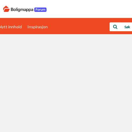
Nytt innhold
Inspirasjon
Boligens papirer
Den enkleste måten å få papirene i orden
rav
Verdi & økonomi
Din største investering
Papirer som mangler
Skaff dokumentasjon som mangler
Kom i gang med Boligmappa
Se din bolig? Klikk her