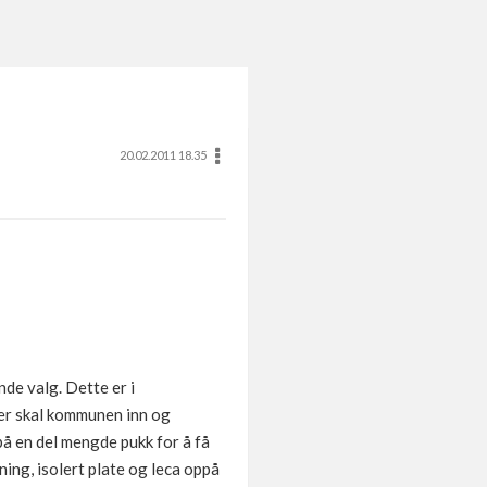
20.02.2011 18.35
nde valg. Dette er i
her skal kommunen inn og
 på en del mengde pukk for å få
ning, isolert plate og leca oppå