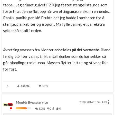
tabbe... Jeg primet gulvet FØR jeg festet stengelista, noe som
førte til at denne fløt opp når avrettingsmassen kom rennende...
Panikk, panikk, panikk! Brukte det jeg hadde i nærheten for å
stenge, plankebiter og isopor... Må fylle på med et par ekstra
sekker så er alt i orden.
Avrettingsmassen fra Monter
anbefales på det varmeste.
Bland
ferdig 5,5 liter vann på likt antall dunker som du har sekker så
går blandinga raskt unna. Massen flytter lett ut og stivner ikke
for fort.
1
Anbefal
Siter
Montér Byggeservice
23.02.2014 15.06
#13
3,083
Gol
0