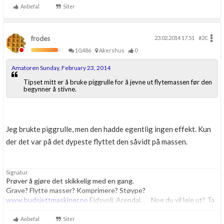
Anbefal
Siter
frodes
23.02.2014 17.51
#20
10,486
Akershus
0
Amatoren Sunday, February 23, 2014
Tipset mitt er å bruke piggrulle for å jevne ut flytemassen før den
begynner å stivne.
Jeg brukte piggrulle, men den hadde egentlig ingen effekt. Kun
der det var på det dypeste flyttet den såvidt på massen.
Signatur
Prøver å gjøre det skikkelig med en gang.
Grave? Flytte masser? Komprimere? Støype?
www.budsjettmaskiner.no
Eidsvoll, Arendal. Noe du vil leie ut? Ta
kontakt, vi har plass til flere.
Anbefal
Siter