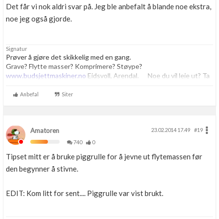
Det får vi nok aldri svar på. Jeg ble anbefalt å blande noe ekstra,
noe jeg også gjorde.
Signatur
Prøver å gjøre det skikkelig med en gang.
Grave? Flytte masser? Komprimere? Støype?
www.budsjettmaskiner.no
Eidsvoll, Arendal. Noe du vil leie ut? Ta
kontakt, vi har plass til flere.
Anbefal
Siter
Amatoren
23.02.2014 17.49
#19
740
0
Tipset mitt er å bruke piggrulle for å jevne ut flytemassen før
den begynner å stivne.
EDIT: Kom litt for sent.... Piggrulle var vist brukt.