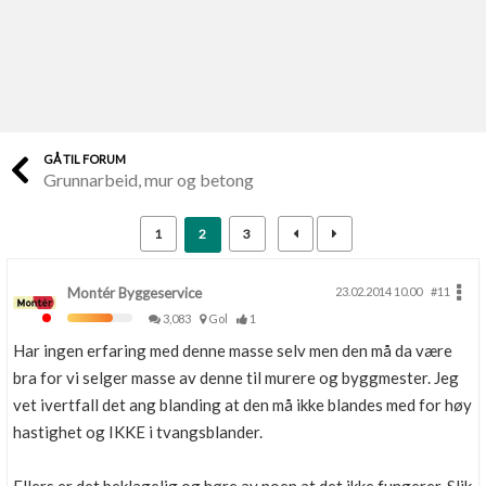
Last opp selv
Ta vare på fargekoder og kvitteringer
Verdi & økonomi
Din største investering
GÅ TIL FORUM
Grunnarbeid, mur og betong
Finn håndverkere
Søk blant 9000 bedrifter
1
2
3
Papirer som mangler
Skaff dokumentasjon som mangler
Montér Byggeservice
23.02.2014 10.00
#11
3,083
Gol
1
Kundeservice
Har ingen erfaring med denne masse selv men den må da være
Få svar på det du lurer på
bra for vi selger masse av denne til murere og byggmester. Jeg
vet ivertfall det ang blanding at den må ikke blandes med for høy
Kom i gang med Boligmappa
hastighet og IKKE i tvangsblander.
Se din bolig? Klikk her