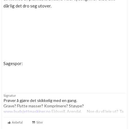
dårlig det dro seg utover.
Sagespor:
Signatur
Prøver å gjøre det skikkelig med en gang.
Grave? Flytte masser? Komprimere? Støype?
www.budsjettmaskiner.no
Eidsvoll, Arendal. Noe du vil leie ut? Ta
kontakt, vi har plass til flere.
Anbefal
Siter