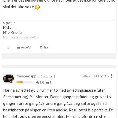
Ellers er det beklagelig og høre av noen at det ikke fungerer. Slik
Boligmappa+
skal det ikke være
Nytt
Få mer ut av Boligmappa
Signatur
Mvh,
Nils-Kristian
Montèr Byggeservice
1
Anbefal
Siter
trampeklapp
23.02.2014 14.22
#12
(trådstarter)
158
1
Har nå avrettet gulv nummer to med avrettingsmasse (uten
fiberarmering) fra Monter. Denne gangen primet jeg gulvet to
ganger, første gang 1:3, andre gang 1:5. Jeg satte også ned
hastigheten på vispen en liten anelse. Resultatet ble perfekt. Et
helt slett gulv uten en eneste boble. Men, jeg gjorde en stor