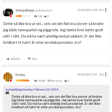
trampeklapp
23.02.2014 17.38
#15
(trådstarter)
158
0
Dette så ikke bra ut nei... selv om det fløt bra utover så brukte
jeg både tannsparkel og piggrulle. Jeg tømte hver bøtte godt
vått i vått. Du må ha vært uheldig med produktet. Er det ikke
holdbart et halvt år etter produksjonsdato, tro?
Anbefal
Siter
frodes
23.02.2014 17.41
#16
10,486
Akershus
0
trampeklapp Sunday, February 23, 2014
Dette så ikke bra ut nei... selv om det fløt bra utover så brukte
jeg både tannsparkel og piggrulle. Jeg tømte hver bøtte godt
vått i vått. Du må ha vært uheldig med produktet. Er det ikke
holdbart et halvt år etter produksjonsdato, tro?