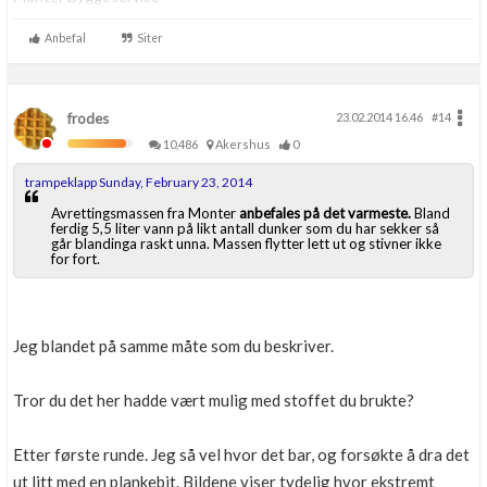
Anbefal
Siter
frodes
23.02.2014 16.46
#14
10,486
Akershus
0
trampeklapp Sunday, February 23, 2014
Avrettingsmassen fra Monter
anbefales på det varmeste.
Bland
ferdig 5,5 liter vann på likt antall dunker som du har sekker så
går blandinga raskt unna. Massen flytter lett ut og stivner ikke
for fort.
Jeg blandet på samme måte som du beskriver.
Tror du det her hadde vært mulig med stoffet du brukte?
Etter første runde. Jeg så vel hvor det bar, og forsøkte å dra det
ut litt med en plankebit. Bildene viser tydelig hvor ekstremt