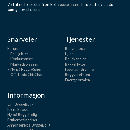
Ved at du fortsetter å bruke
byggebolig.no
, forutsetter vi at du
samtykker til dette.
Snarveier
Tjenester
Forum
Boligmappa
- Prosjekter
Hjemla
- Konkurranser
Boligkanalen
- Markedsplassen
ByggeHytte
- Ny på ByggeBolig?
Leverandørguiden
- Off-Topic ChitChat
Byggvarelisten
Energiportalen
Informasjon
Om ByggeBolig
Kontakt oss
Ny på ByggeBolig
Brukerbetingelser
Annonsere på ByggeBolig