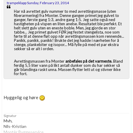
trampeklapp Sunday, February 23, 2014
Har nå avrettet gulv nummer to med avrettingsmasse (uten
fiberarmering) fra Monter. Denne gangen primet jeg gulvet to
ganger, første gang 1:3, andre gang 1:5. Jeg satte også ned
hastigheten på vispen en liten anelse. Resultatet ble perfekt. Et
helt slett gulv uten en eneste boble. Men, jeg gjorde en stor
tabbe... Jeg primet gulvet FØR jeg festet stengelista, noe som
førte til at denne fløt opp når avrettingsmassen kom rennende...
Panikk, panikk, panikk! Brukte det jeg hadde i nærheten for å
stenge, plankebiter og isopor... Må fylle på med et par ekstra
sekker så er alt i orden.
Avrettingsmassen fra Monter
anbefales på det varmeste.
Bland
ferdig 5,5 liter vann på likt antall dunker som du har sekker så
går blandinga raskt unna. Massen flytter lett ut og stivner ikke
for fort.
Hyggelig og høre
Signatur
Mvh,
Nils-Kristian
Montèr Byggeservice