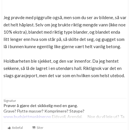
Jeg prøvde med piggrulle også, men som du ser av bildene, så var
det helt håpløst. Selv om jeg brukte riktig mengde vann (ikke noe
10% ekstra), blandet med riktig type blander, og blandet enda
litt lenger enn hva som står på, så skilte det seg, og gugget som
lå i bunnen kunne egentlig like gjerne vært helt vanlig betong.
Holdbarheten ble sjekket, og den var innenfor. Da jeg hentet
sekkene, så lå de lagret i en utendørs hall. Riktignok var det en
slags garasjeport, men det var som en hvilken som helst utebod.
Signatur
Prøver å gjøre det skikkelig med en gang.
Grave? Flytte masser? Komprimere? Støype?
www.budsjettmaskiner.no
Eidsvoll, Arendal. Noe du vil leie ut? Ta
kontakt, vi har plass til flere.
Anbefal
Siter