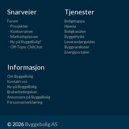
Snarveier
Tjenester
Forum
Boligmappa
- Prosjekter
Hjemla
- Konkurranser
Boligkanalen
- Markedsplassen
ByggeHytte
- Ny på ByggeBolig?
Leverandørguiden
- Off-Topic ChitChat
Byggvarelisten
Energiportalen
Informasjon
Om ByggeBolig
Kontakt oss
Ny på ByggeBolig
Brukerbetingelser
Annonsere på ByggeBolig
Personvernerklæring
© 2026
Byggebolig AS