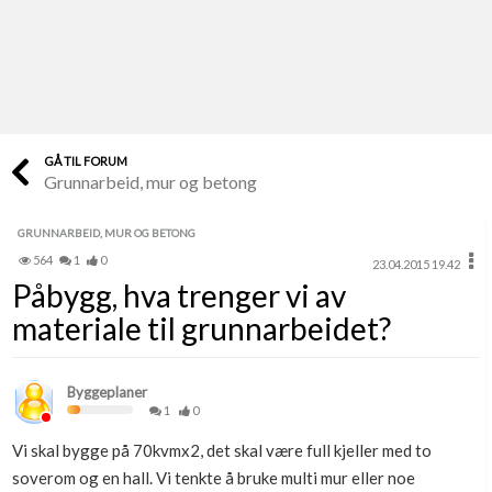
Last opp selv
Ta vare på fargekoder og kvitteringer
Verdi & økonomi
Din største investering
GÅ TIL FORUM
Grunnarbeid, mur og betong
Finn håndverkere
Søk blant 9000 bedrifter
GRUNNARBEID, MUR OG BETONG
564
1
0
23.04.2015 19.42
Papirer som mangler
Påbygg, hva trenger vi av
Skaff dokumentasjon som mangler
materiale til grunnarbeidet?
Kundeservice
Få svar på det du lurer på
Byggeplaner
1
0
Kom i gang med Boligmappa
Vi skal bygge på 70kvmx2, det skal være full kjeller med to
Se din bolig? Klikk her
soverom og en hall. Vi tenkte å bruke multi mur eller noe