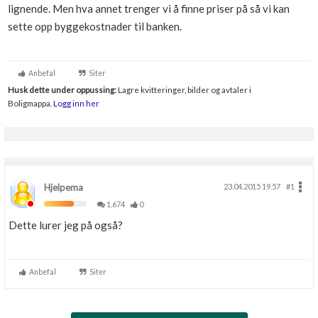
lignende. Men hva annet trenger vi å finne priser på så vi kan
Boligmappa+
sette opp byggekostnader til banken.
Nytt
Få mer ut av Boligmappa
Anbefal
Siter
Husk dette under oppussing:
Lagre kvitteringer, bilder og avtaler i
Boligmappa.
Logg inn her
Hjelpema
23.04.2015 19.57
#1
1,674
0
Dette lurer jeg på også?
Anbefal
Siter