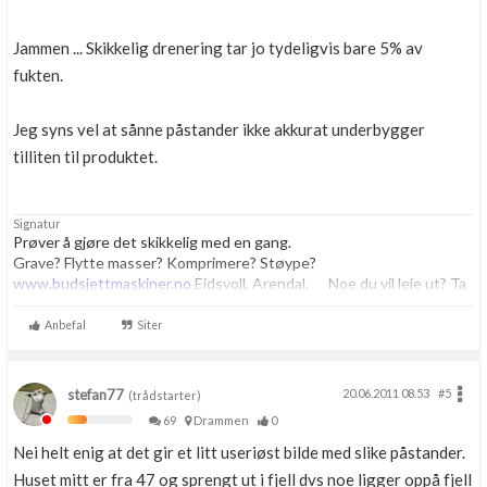
Jammen ... Skikkelig drenering tar jo tydeligvis bare 5% av
fukten.
Jeg syns vel at sånne påstander ikke akkurat underbygger
tilliten til produktet.
Signatur
Prøver å gjøre det skikkelig med en gang.
Grave? Flytte masser? Komprimere? Støype?
www.budsjettmaskiner.no
Eidsvoll, Arendal. Noe du vil leie ut? Ta
kontakt, vi har plass til flere.
Anbefal
Siter
stefan77
20.06.2011 08.53
#5
(trådstarter)
69
Drammen
0
Nei helt enig at det gir et litt useriøst bilde med slike påstander.
Huset mitt er fra 47 og sprengt ut i fjell dvs noe ligger oppå fjell