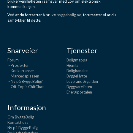
brukervennligheten i samsvar med Lov om elektronisk
kommunikasjon.
Ved at du fortsetter å bruke
byggebolig.no
, forutsetter vi at du
samtykker til dette.
Snarveier
Tjenester
Forum
Boligmappa
- Prosjekter
Hjemla
- Konkurranser
Boligkanalen
- Markedsplassen
ByggeHytte
- Ny på ByggeBolig?
Leverandørguiden
- Off-Topic ChitChat
Byggvarelisten
Energiportalen
Informasjon
Om ByggeBolig
Kontakt oss
Ny på ByggeBolig