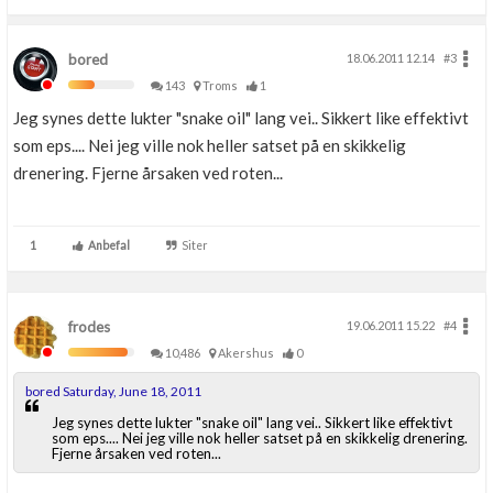
bored
18.06.2011 12.14
#3
143
Troms
1
Jeg synes dette lukter "snake oil" lang vei.. Sikkert like effektivt
som eps.... Nei jeg ville nok heller satset på en skikkelig
drenering. Fjerne årsaken ved roten...
1
Anbefal
Siter
frodes
19.06.2011 15.22
#4
10,486
Akershus
0
bored Saturday, June 18, 2011
Jeg synes dette lukter "snake oil" lang vei.. Sikkert like effektivt
som eps.... Nei jeg ville nok heller satset på en skikkelig drenering.
Fjerne årsaken ved roten...