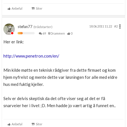
Anbefal
Siter
stefan77
18.06.2011 11.22
#2
(trådstarter)
69
Drammen
0
Her er link:
http://www.penetron.com/en/
Min kilde møtte en teknisk rådgiver fra dette firmaet og kom
hjem nyfrelst og mente dette var løsningen for alle med eldre
hus med fuktig kjeller.
Selv er delvis skeptisk da det ofte viser seg at det er få
snarveier her i livet ;D. Men hadde jo vært artig å funnet en..
Anbefal
Siter