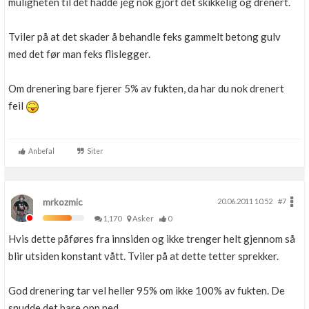
muligheten til det hadde jeg nok gjort det skikkelig og drenert.
Tviler på at det skader å behandle feks gammelt betong gulv
med det før man feks flislegger.
Om drenering bare fjerer 5% av fukten, da har du nok drenert
feil
Anbefal
Siter
mrkozmic
20.06.2011 10.52
#7
1,170
Asker
0
Hvis dette påføres fra innsiden og ikke trenger helt gjennom så
blir utsiden konstant vått. Tviler på at dette tetter sprekker.
God drenering tar vel heller 95% om ikke 100% av fukten. De
snudde det bare opp ned.