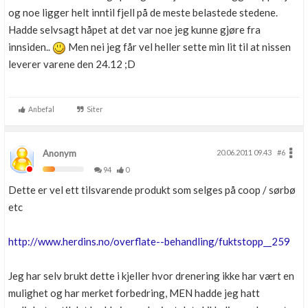
og noe ligger helt inntil fjell på de meste belastede stedene.
Hadde selvsagt håpet at det var noe jeg kunne gjøre fra
innsiden..
Men nei jeg får vel heller sette min lit til at nissen
leverer varene den 24.12 ;D
Anbefal
Siter
Anonym
20.06.2011 09.43
#6
94
0
Dette er vel ett tilsvarende produkt som selges på coop / sørbø
etc
http://www.herdins.no/overflate--behandling/fuktstopp__259
Jeg har selv brukt dette i kjeller hvor drenering ikke har vært en
mulighet og har merket forbedring, MEN hadde jeg hatt