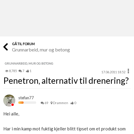
Last opp selv
Ta vare på fargekoder og kvitteringer
Verdi & økonomi
Din største investering
GÅ TIL FORUM
Grunnarbeid, mur og betong
Finn håndverkere
Søk blant 9000 bedrifter
GRUNNARBEID, MUR OG BETONG
8,785
7
1
17.06.2011 18.52
Papirer som mangler
Penetron, alternativ til drenering?
Skaff dokumentasjon som mangler
Kundeservice
stefan77
Få svar på det du lurer på
69
Drammen
0
Hei alle,
Kom i gang med Boligmappa
Se din bolig? Klikk her
Har i min kamp mot fuktig kjeller blitt tipset om et produkt som