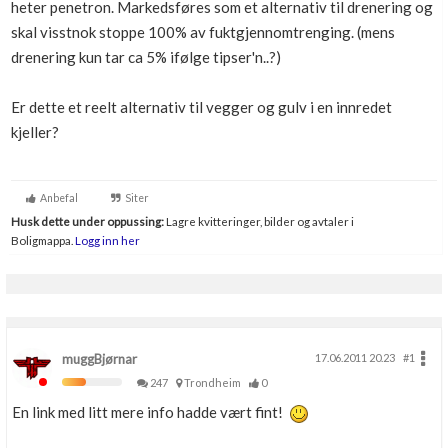
heter penetron. Markedsføres som et alternativ til drenering og
Boligmappa+
skal visstnok stoppe 100% av fuktgjennomtrenging. (mens
Nytt
Få mer ut av Boligmappa
drenering kun tar ca 5% ifølge tipser'n..?)
Er dette et reelt alternativ til vegger og gulv i en innredet
kjeller?
Anbefal
Siter
Husk dette under oppussing:
Lagre kvitteringer, bilder og avtaler i
Boligmappa.
Logg inn her
muggBjørnar
17.06.2011 20.23
#1
247
Trondheim
0
En link med litt mere info hadde vært fint!