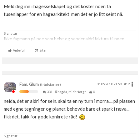
Meld deg inn i hagesselskapet og det koster noen få
tusenlapper for en hagearkitekt, men det er jo litt seint nå.
Signatur
Ikke fagmann på noe som helst og sender aldri faktura til noen.
Anbefal
Siter
Fam. Glum
06.05.2010 21.50
#12
(trådstarter)
331
bøgda, Midt Norge
0
neida, det er aldri for sein. skal ta en ny turn i morra.... på plassen
med egne tegninger og planer. behøvde bare et spark i ræva...
fikk det. takk for gode konkrete råd!
Signatur