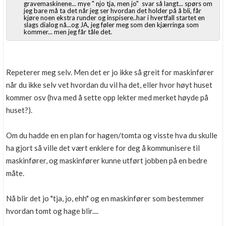
gravemaskinene... mye " njo tja, men jo" svar så langt... spørs om
Boligmappa+
jeg bare må ta det når jeg ser hvordan det holder på å bli, får
kjøre noen ekstra runder og inspisere..har i hvertfall startet en
Nytt
Få mer ut av Boligmappa
slags dialog nå...og JA, jeg føler meg som den kjærringa som
kommer... men jeg får tåle det.
Repeterer meg selv. Men det er jo ikke så greit for maskinfører
når du ikke selv vet hvordan du vil ha det, eller hvor høyt huset
kommer osv (hva med å sette opp lekter med merket høyde på
huset?).
Om du hadde en en plan for hagen/tomta og visste hva du skulle
ha gjort så ville det vært enklere for deg å kommunisere til
maskinfører, og maskinfører kunne utført jobben på en bedre
måte.
Nå blir det jo "tja, jo, ehh" og en maskinfører som bestemmer
hvordan tomt og hage blir....