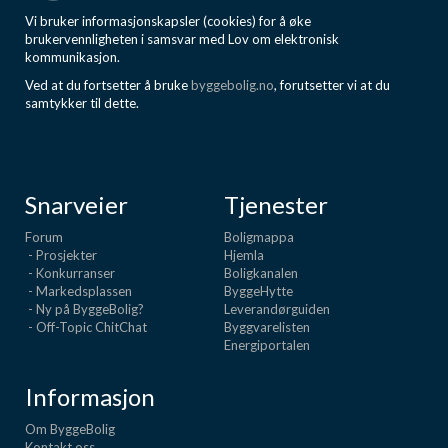
Vi bruker informasjonskapsler (cookies) for å øke
brukervennligheten i samsvar med Lov om elektronisk
kommunikasjon.
Ved at du fortsetter å bruke
byggebolig.no
, forutsetter vi at du
samtykker til dette.
Snarveier
Tjenester
Forum
Boligmappa
- Prosjekter
Hjemla
- Konkurranser
Boligkanalen
- Markedsplassen
ByggeHytte
- Ny på ByggeBolig?
Leverandørguiden
- Off-Topic ChitChat
Byggvarelisten
Energiportalen
Informasjon
Om ByggeBolig
Kontakt oss