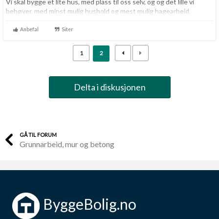
Vi skal bygge et lite hus, med plass til oss selv, og og det lille vi
behøver, med minst mulig hushold og mest mulig hagearbeid.
Anbefal
Siter
1
2
Delta i diskusjonen
GÅ TIL FORUM
Grunnarbeid, mur og betong
ByggeBolig.no