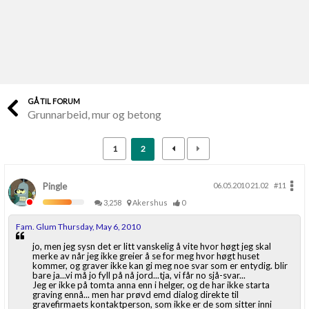
Last opp selv
Ta vare på fargekoder og kvitteringer
Verdi & økonomi
Din største investering
GÅ TIL FORUM
Grunnarbeid, mur og betong
Finn håndverkere
Søk blant 9000 bedrifter
1
2
Papirer som mangler
Skaff dokumentasjon som mangler
Pingle
06.05.2010 21.02
#11
3,258
Akershus
0
Kundeservice
Fam. Glum Thursday, May 6, 2010
Få svar på det du lurer på
jo, men jeg sysn det er litt vanskelig å vite hvor høgt jeg skal
merke av når jeg ikke greier å se for meg hvor høgt huset
kommer, og graver ikke kan gi meg noe svar som er entydig. blir
Kom i gang med Boligmappa
bare ja...vi må jo fyll på nå jord...tja, vi får no sjå-svar...
Jeg er ikke på tomta anna enn i helger, og de har ikke starta
Se din bolig? Klikk her
graving ennå... men har prøvd emd dialog direkte til
gravefirmaets kontaktperson, som ikke er de som sitter inni