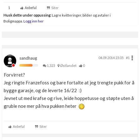
1
Anbefal
Siter
Husk dette under oppussing:
Lagre kvitteringer, bilder og avtaler i
Boligmappa.
Logg inn her
sandhaug
04.09.2014 23.05
#1
1,323
Østlandet
0
Forvirret?
Jeg ringte Franzefoss og bare fortalte at jeg trengte pukk for å
bygge garasje, og de leverte 16/22 :)
Jevnet ut med krafse og rive, leide hoppetusse og støpte uten å
gruble noe mer på hva pukken heter
Anbefal
Siter