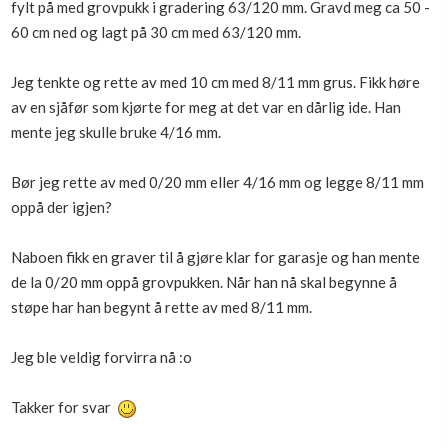
fylt på med grovpukk i gradering 63/120 mm. Gravd meg ca 50 -
Boligmappa+
60 cm ned og lagt på 30 cm med 63/120 mm.
Nytt
Få mer ut av Boligmappa
Jeg tenkte og rette av med 10 cm med 8/11 mm grus. Fikk høre
av en sjåfør som kjørte for meg at det var en dårlig ide. Han
mente jeg skulle bruke 4/16 mm.
Bør jeg rette av med 0/20 mm eller 4/16 mm og legge 8/11 mm
oppå der igjen?
Naboen fikk en graver til å gjøre klar for garasje og han mente
de la 0/20 mm oppå grovpukken. Når han nå skal begynne å
støpe har han begynt å rette av med 8/11 mm.
Jeg ble veldig forvirra nå :o
Takker for svar