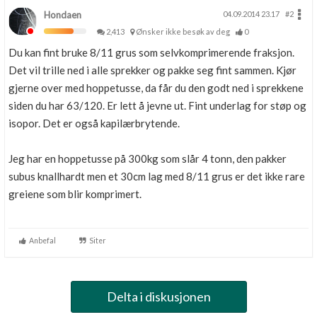
Hondaen
04.09.2014 23.17
#2
2,413
Ønsker ikke besøk av deg
0
Du kan fint bruke 8/11 grus som selvkomprimerende fraksjon.
Det vil trille ned i alle sprekker og pakke seg fint sammen. Kjør
gjerne over med hoppetusse, da får du den godt ned i sprekkene
siden du har 63/120. Er lett å jevne ut. Fint underlag for støp og
isopor. Det er også kapilærbrytende.
Jeg har en hoppetusse på 300kg som slår 4 tonn, den pakker
subus knallhardt men et 30cm lag med 8/11 grus er det ikke rare
greiene som blir komprimert.
Anbefal
Siter
Delta i diskusjonen