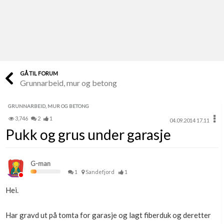
Last opp selv
Ta vare på fargekoder og kvitteringer
Verdi & økonomi
Din største investering
GÅ TIL FORUM
Grunnarbeid, mur og betong
Finn håndverkere
Søk blant 9000 bedrifter
GRUNNARBEID, MUR OG BETONG
3,746
2
1
04.09.2014 17.11
Papirer som mangler
Pukk og grus under garasje
Skaff dokumentasjon som mangler
Kundeservice
G-man
Få svar på det du lurer på
1
Sandefjord
1
Hei.
Kom i gang med Boligmappa
Se din bolig? Klikk her
Har gravd ut på tomta for garasje og lagt fiberduk og deretter