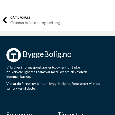
GÅ TIL FORUM
Grunnarbeid, mur og betong
ByggeBolig.no
Vi bruker informasjonskapsler (cookies) for å øke
brukervennligheten i samsvar med Lov om elektronisk
kommunikasjon.
Ved at du fortsetter å bruke
byggebolig.no
, forutsetter vi at du
samtykker til dette.
Snarveier
Tjenester