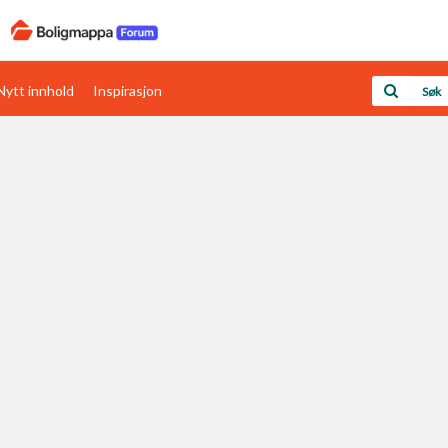
Nytt innhold
Inspirasjon
Boligens papirer
Den enkleste måten å få papirene i orden
rav
Verdi & økonomi
Din største investering
Papirer som mangler
Skaff dokumentasjon som mangler
Kom i gang med Boligmappa
Se din bolig? Klikk her