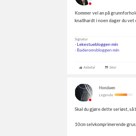
Kommer vel an på grunnforholden
knallhardt i noen dager du vet
Signatur
-
Lekestuebloggen min
-
Baderomsbloggen min
....
...
Anbefal
Siter
...
Hondaen
Legende
Skal du gjøre dette seriøst, så
10cm selvkomprimerende grus 