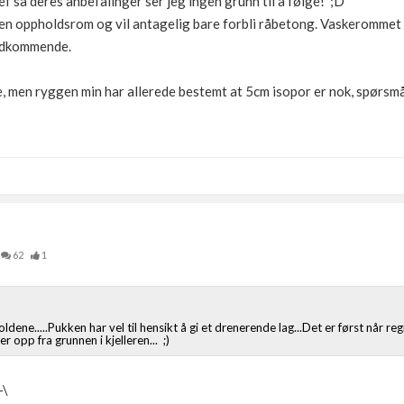
ef så deres anbefalinger ser jeg ingen grunn til å følge! ;D
oen oppholdsrom og vil antagelig bare forbli råbetong. Vaskerommet 
vedkommende.
le, men ryggen min har allerede bestemt at 5cm isopor er nok, spørs
62
1
ene.....Pukken har vel til hensikt å gi et drenerende lag...Det er først når reg
opp fra grunnen i kjelleren... ;)
-\