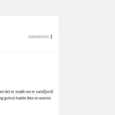
10.08.2012 07.31
en det er snakk om er sand(jord)
 og gulvet hadde ikke en eneste