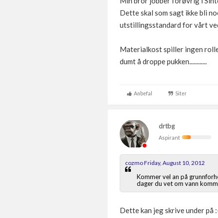
Min bror jobber forøvrig i Sint
Dette skal som sagt ikke bli n
utstillingsstandard for vårt 
Materialkost spiller ingen rol
dumt å droppe pukken............
Anbefal
Siter
drtbg
Aspirant
cozmo Friday, August 10, 2012
Kommer vel an på grunnforhold
dager du vet om vann kommer 
Dette kan jeg skrive under på :