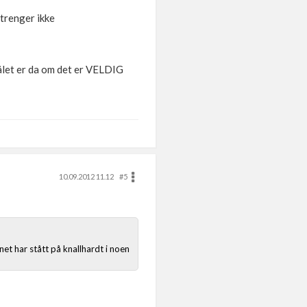
trenger ikke
målet er da om det er VELDIG
10.09.2012 11.12
#5
net har stått på knallhardt i noen