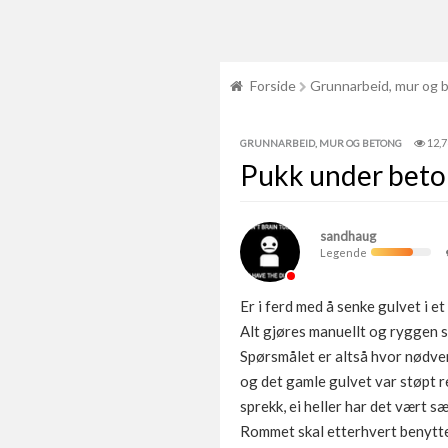
Forside
Grunnarbeid, mur og 
12,
GRUNNARBEID, MUR OG BETONG
Pukk under beton
sandhaug
Legende
Er i ferd med å senke gulvet i et
Alt gjøres manuellt og ryggen slit
Spørsmålet er altså hvor nødven
og det gamle gulvet var støpt r
sprekk, ei heller har det vært sæ
Rommet skal etterhvert benytte