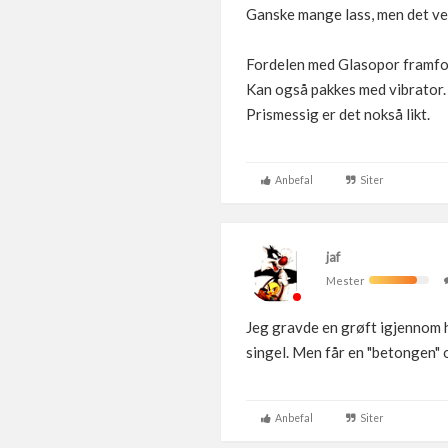
Ganske mange lass, men det ve
Fordelen med Glasopor framfor 
Kan også pakkes med vibrator. M
Prismessig er det nokså likt.
Anbefal
Siter
jaf
Mester
Jeg gravde en grøft igjennom h
singel. Men får en "betongen" o
Anbefal
Siter