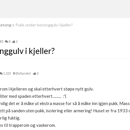
betong
Pukk under betonggulv i kjeller?
783
8
2
ggulv i kjeller?
1,323
Østlandet
0
 rom i kjelleren og skal etterhvert støpe nytt gulv.
er med spaden etterhvert.......... :'(
dig det er å måke ut ekstra masse for så å måke inn igjen pukk. Mass
ett på sanden uten pukk, isolering eller armering! Huset er fra 1933
rlig fuktig.
s til trapperom og vaskerom.