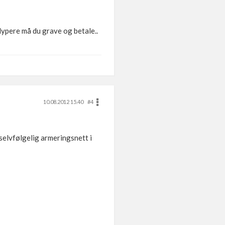
ypere må du grave og betale..
10.08.2012 15.40
#4
selvfølgelig armeringsnett i