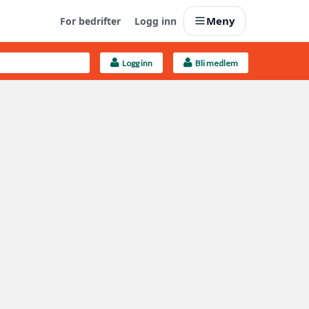
Meny
For bedrifter
Logg inn
Logg inn
Bli medlem
Last opp selv
Ta vare på fargekoder og kvitteringer
Finn håndverkere
Søk blant 9000 bedrifter
Kundeservice
Få svar på det du lurer på
Boligmappa+
Nytt
Få mer ut av Boligmappa