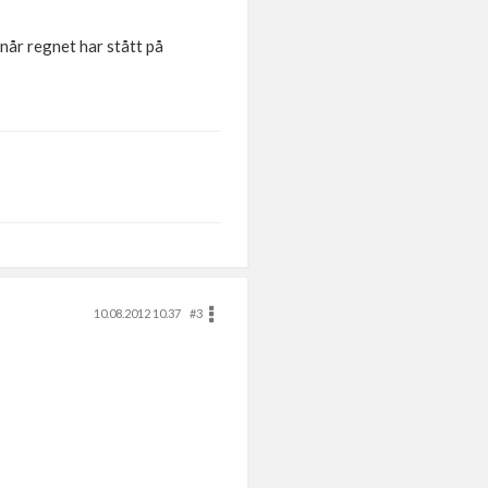
 når regnet har stått på
10.08.2012 10.37
#3