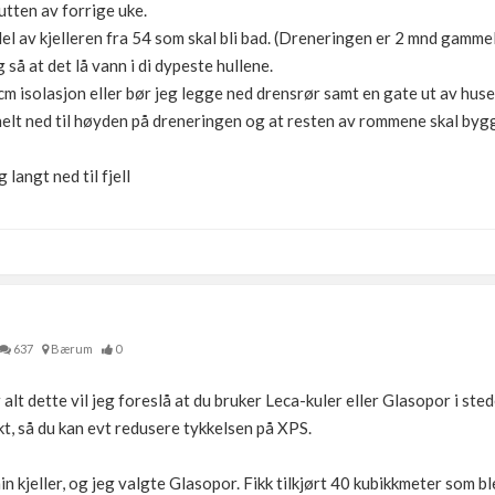
tten av forrige uke.
el av kjelleren fra 54 som skal bli bad. (Dreneringen er 2 mnd gamme
g så at det lå vann i di dypeste hullene.
 isolasjon eller bør jeg legge ned drensrør samt en gate ut av huse
helt ned til høyden på dreneringen og at resten av rommene skal by
 langt ned til fjell
637
Bærum
0
alt dette vil jeg foreslå at du bruker Leca-kuler eller Glasopor i ste
kt, så du kan evt redusere tykkelsen på XPS.
n kjeller, og jeg valgte Glasopor. Fikk tilkjørt 40 kubikkmeter som ble