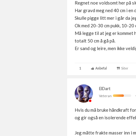
Regnet noe voldsomt her på slu
Har gravd meg ned 40 cm i en d
Skulle pigge litt mer i går da je
Ok med 20-30 cm pukk, 10-20 cm
Må legge til at jeg er kommet 
totalt 50 cm å gå på.
Er sand og leire, men ikke veldig
1
Anbefal
Siter
ElDart
Veteran
Hvis du må bruke håndkraft for 
og gir også en isolerende effe
Jeg måtte frakte masser inn i mi