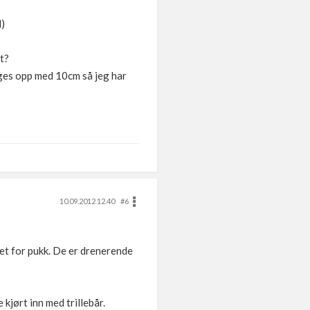
l)
t?
gges opp med 10cm så jeg har
10.09.2012 12.40
#6
det for pukk. De er drenerende
 kjørt inn med trillebår.