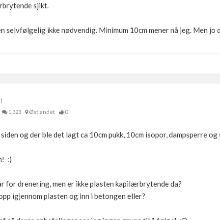
brytende sjikt.
n selvfølgelig ikke nødvendig. Minimum 10cm mener nå jeg. Men jo d
)
1,323
Østlandet
0
 siden og der ble det lagt ca 10cm pukk, 10cm isopor, dampsperre og 
! :)
r for drenering, men er ikke plasten kapilærbrytende da?
 opp igjennom plasten og inn i betongen eller?