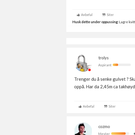
Anbefal
Siter
Husk dette under oppussing:
Lagre kvitt
trolys
Aspirant
Trenger du å senke gulvet ? Sk
oppå. Har da 2,45m ca takhøyd
Anbefal
Siter
cozmo
Mester