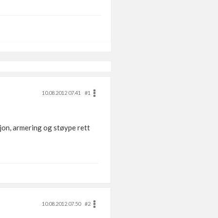
10.08.2012 07.41
#1
sjon, armering og støype rett
10.08.2012 07.50
#2