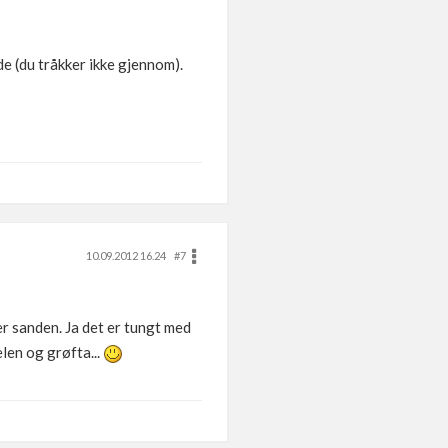
e (du tråkker ikke gjennom).
10.09.2012 16.24
#7
r sanden. Ja det er tungt med
elen og grøfta...