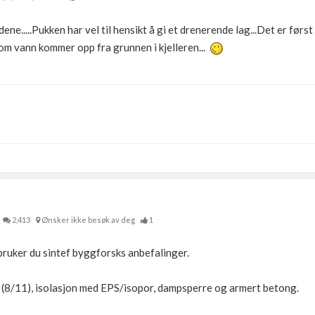
e.....Pukken har vel til hensikt å gi et drenerende lag...Det er først
 om vann kommer opp fra grunnen i kjelleren...
2,413
Ønsker ikke besøk av deg
1
 bruker du sintef byggforsks anbefalinger.
(8/11), isolasjon med EPS/isopor, dampsperre og armert betong.