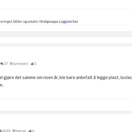
eringer, bilder og avtaler i Boligmappa.
Logg inn her
27
Sunnmøre
0
al gjøre det samme om noen år, ble bare anbefalt å legge plast, isola
e.
8,022
Bærum
0