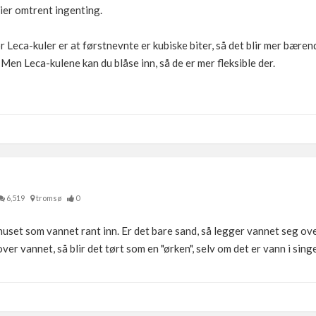
ier omtrent ingenting.
Leca-kuler er at førstnevnte er kubiske biter, så det blir mer bærend
en Leca-kulene kan du blåse inn, så de er mer fleksible der.
6,519
tromsø
0
uset som vannet rant inn. Er det bare sand, så legger vannet seg ove
ver vannet, så blir det tørt som en "ørken", selv om det er vann i sing