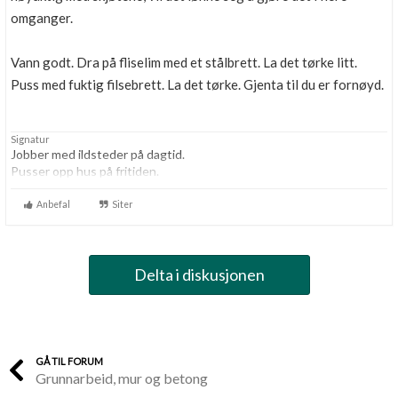
omganger.
Vann godt. Dra på fliselim med et stålbrett. La det tørke litt.
Puss med fuktig filsebrett. La det tørke. Gjenta til du er fornøyd.
Signatur
Jobber med ildsteder på dagtid.
Pusser opp hus på fritiden.
Anbefal
Siter
Delta i diskusjonen
GÅ TIL FORUM
Grunnarbeid, mur og betong