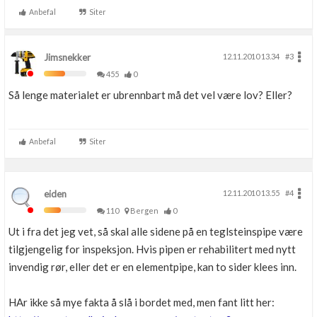
Anbefal
Siter
Jimsnekker
12.11.2010 13.34
#3
455
0
Så lenge materialet er ubrennbart må det vel være lov? Eller?
Anbefal
Siter
eiden
12.11.2010 13.55
#4
110
Bergen
0
Ut i fra det jeg vet, så skal alle sidene på en teglsteinspipe være
tilgjengelig for inspeksjon. Hvis pipen er rehabilitert med nytt
invendig rør, eller det er en elementpipe, kan to sider klees inn.
HAr ikke så mye fakta å slå i bordet med, men fant litt her: