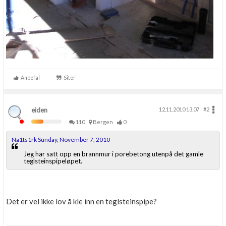
Anbefal
Siter
eiden
12.11.2010 13.07
#2
110
Bergen
0
Na1ts1rk Sunday, November 7, 2010
Jeg har satt opp en brannmur i porebetong utenpå det gamle
teglsteinspipeløpet.
Det er vel ikke lov å kle inn en teglsteinspipe?