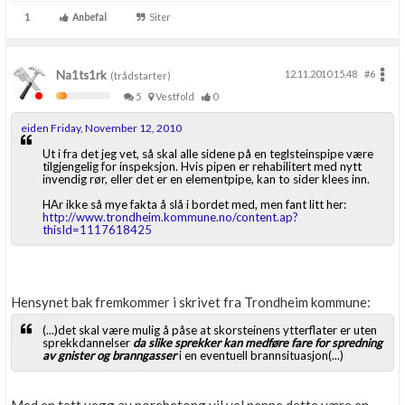
1
Anbefal
Siter
Na1ts1rk
12.11.2010 15.48
#6
(trådstarter)
5
Vestfold
0
eiden Friday, November 12, 2010
Ut i fra det jeg vet, så skal alle sidene på en teglsteinspipe være
tilgjengelig for inspeksjon. Hvis pipen er rehabilitert med nytt
invendig rør, eller det er en elementpipe, kan to sider klees inn.
HAr ikke så mye fakta å slå i bordet med, men fant litt her:
http://www.trondheim.kommune.no/content.ap?
thisId=1117618425
Hensynet bak fremkommer i skrivet fra Trondheim kommune:
(...)det skal være mulig å påse at skorsteinens ytterflater er uten
sprekkdannelser
da slike sprekker kan medføre fare for spredning
av gnister og branngasser
i en eventuell brannsituasjon(...)