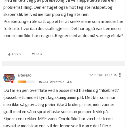
Med en tett vegg av porebetong vil vel neppe dette være en
problemstilling. Den er fuget også mot teglsteinsløpet, og
skaper slik hel ved mellom pipa og teglsteinen.
Porebetongen ble satt opp etter at snekkerene som arbeider her
forklarte hvordan det skulle gjøres. Det har også vært en murer
innom som ikke har reagert.Regner med at det må være greit da?
Anbefal
Siter
alterego
12.11.2010 18.47
#7
433
vestfold
0
Du får en pen overflate ved å pusse med fliselim og "filsebrett"
(pussebrett med et tynt lag skumgummi på). Det blir som mur,
men ikke så grovt. Jeg pleier ikke å bruke primer, men vanner
godt med en sånn spruteflaske som man pumper trykk på.
Siporexen trekker MYE vann. Om du ikke har vært ekstremt
nøyaktig med skjøtene, vil det lønne seg å gjøre det i flere