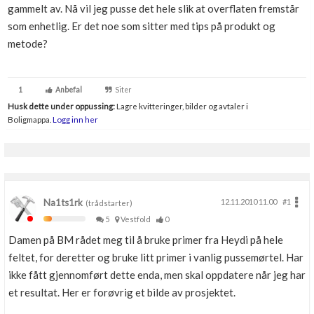
gammelt av. Nå vil jeg pusse det hele slik at overflaten fremstår
Boligmappa+
som enhetlig. Er det noe som sitter med tips på produkt og
Nytt
Få mer ut av Boligmappa
metode?
1
Anbefal
Siter
Husk dette under oppussing:
Lagre kvitteringer, bilder og avtaler i
Boligmappa.
Logg inn her
Na1ts1rk
12.11.2010 11.00
#1
(trådstarter)
5
Vestfold
0
Damen på BM rådet meg til å bruke primer fra Heydi på hele
feltet, for deretter og bruke litt primer i vanlig pussemørtel. Har
ikke fått gjennomført dette enda, men skal oppdatere når jeg har
et resultat. Her er forøvrig et bilde av prosjektet.