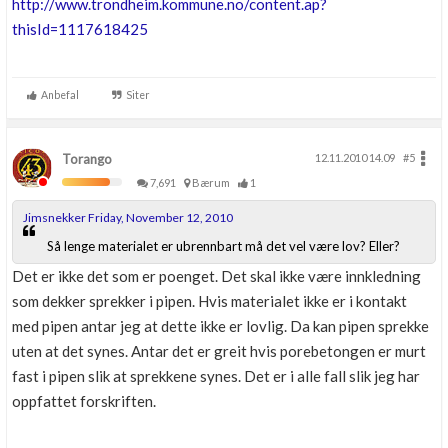
http://www.trondheim.kommune.no/content.ap?
thisId=1117618425
Anbefal
Siter
Torango
12.11.2010 14.09
#5
7,691
Bærum
1
Jimsnekker Friday, November 12, 2010
Så lenge materialet er ubrennbart må det vel være lov? Eller?
Det er ikke det som er poenget. Det skal ikke være innkledning
som dekker sprekker i pipen. Hvis materialet ikke er i kontakt
med pipen antar jeg at dette ikke er lovlig. Da kan pipen sprekke
uten at det synes. Antar det er greit hvis porebetongen er murt
fast i pipen slik at sprekkene synes. Det er i alle fall slik jeg har
oppfattet forskriften.