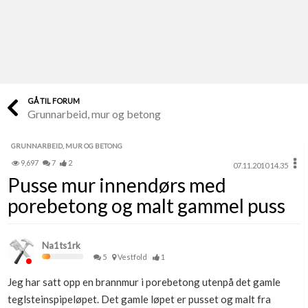
Last opp selv
Ta vare på fargekoder og kvitteringer
Verdi & økonomi
Din største investering
GÅ TIL FORUM
Grunnarbeid, mur og betong
Finn håndverkere
Søk blant 9000 bedrifter
GRUNNARBEID, MUR OG BETONG
9,697
7
2
07.11.2010 14.35
Papirer som mangler
Pusse mur innendørs med
Skaff dokumentasjon som mangler
porebetong og malt gammel puss
Kundeservice
Få svar på det du lurer på
Na1ts1rk
5
Vestfold
1
Kom i gang med Boligmappa
Jeg har satt opp en brannmur i porebetong utenpå det gamle
Se din bolig? Klikk her
teglsteinspipeløpet. Det gamle løpet er pusset og malt fra