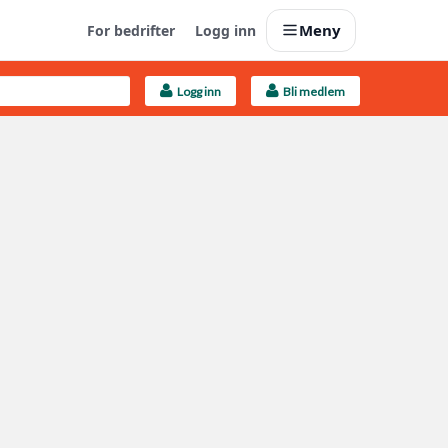
Meny
For bedrifter
Logg inn
Logg inn
Bli medlem
Last opp selv
Ta vare på fargekoder og kvitteringer
Finn håndverkere
Søk blant 9000 bedrifter
Kundeservice
Få svar på det du lurer på
Boligmappa+
Nytt
Få mer ut av Boligmappa