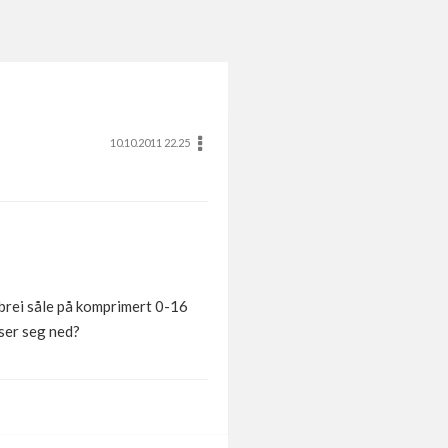
10.10.2011 22.25
 brei såle på komprimert 0-16
ser seg ned?