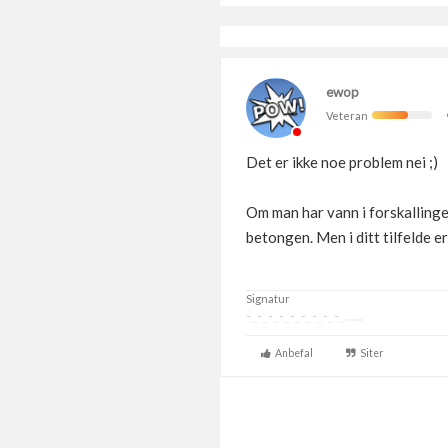
ewop
Veteran
Det er ikke noe problem nei ;)
Om man har vann i forskallinge
betongen. Men i ditt tilfelde er
Signatur
-_-_-_-_-_-_-_-_-_......
Anbefal
Siter