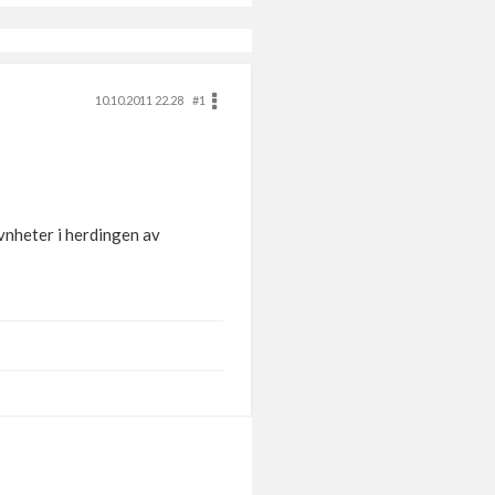
10.10.2011 22.28
#1
vnheter i herdingen av