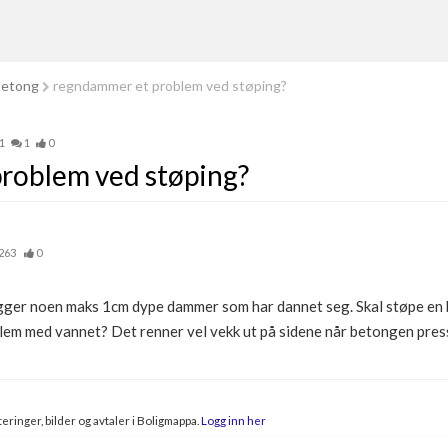
betong
regndammer et problem ved støping?
1
1
0
roblem ved støping?
263
0
ligger noen maks 1cm dype dammer som har dannet seg. Skal støpe en
blem med vannet? Det renner vel vekk ut på sidene når betongen pres
eringer, bilder og avtaler i Boligmappa.
Logg inn her