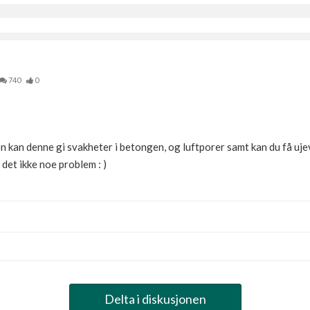
740
0
n kan denne gi svakheter i betongen, og luftporer samt kan du få uje
 det ikke noe problem : )
Delta i diskusjonen