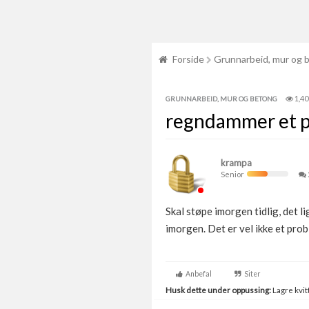
Forside
Grunnarbeid, mur og 
1,40
GRUNNARBEID, MUR OG BETONG
regndammer et p
krampa
Senior
Skal støpe imorgen tidlig, det 
imorgen. Det er vel ikke et pro
Anbefal
Siter
Husk dette under oppussing:
Lagre kvitt