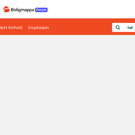
Nytt innhold
Inspirasjon
Boligens papirer
Den enkleste måten å få papirene i orden
rav
Verdi & økonomi
Din største investering
Papirer som mangler
Skaff dokumentasjon som mangler
Kom i gang med Boligmappa
Se din bolig? Klikk her