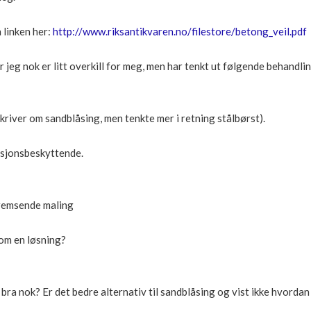
n linken her:
http://www.riksantikvaren.no/filestore/betong_veil.pdf
jeg nok er litt overkill for meg, men har tenkt ut følgende behandlin
skriver om sandblåsing, men tenkte mer i retning stålbørst).
esjonsbeskyttende.
remsende maling
som en løsning?
 bra nok? Er det bedre alternativ til sandblåsing og vist ikke hvordan