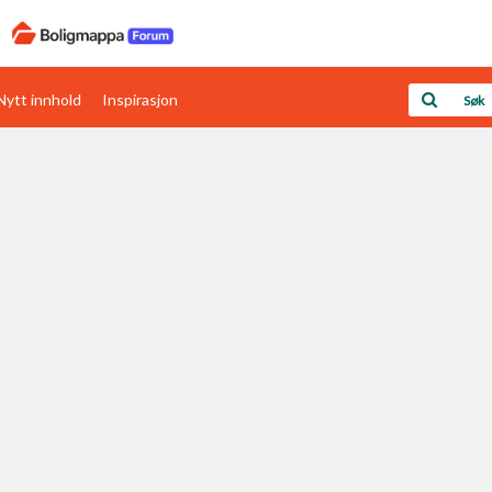
Nytt innhold
Inspirasjon
Boligens papirer
Den enkleste måten å få papirene i orden
rav
Verdi & økonomi
Din største investering
Papirer som mangler
Skaff dokumentasjon som mangler
Kom i gang med Boligmappa
Se din bolig? Klikk her