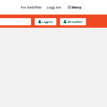
Meny
For bedrifter
Logg inn
Logg inn
Bli medlem
Last opp selv
Ta vare på fargekoder og kvitteringer
Finn håndverkere
Søk blant 9000 bedrifter
Kundeservice
Få svar på det du lurer på
Boligmappa+
Nytt
Få mer ut av Boligmappa