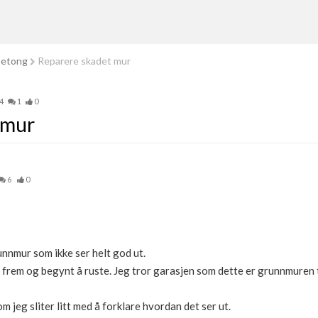
betong
Reparere skadet mur
4
1
0
 mur
6
0
nnmur som ikke ser helt god ut.
frem og begynt å ruste. Jeg tror garasjen som dette er grunnmuren t
m jeg sliter litt med å forklare hvordan det ser ut.