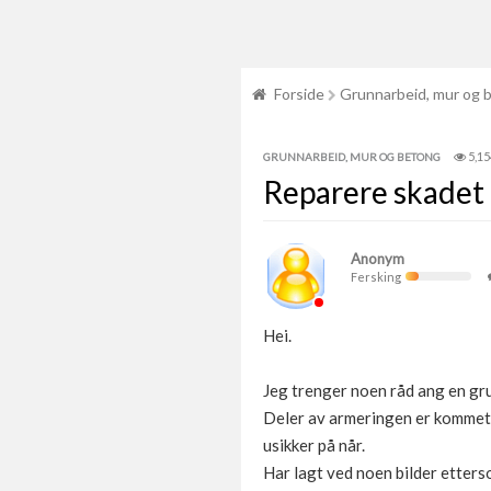
Forside
Grunnarbeid, mur og 
5,15
GRUNNARBEID, MUR OG BETONG
Reparere skadet
Anonym
Fersking
Hei.
Jeg trenger noen råd ang en gru
Deler av armeringen er kommet 
usikker på når.
Har lagt ved noen bilder etterso