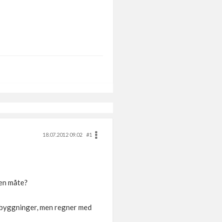
18.07.2012 09.02
#1
oen måte?
 byggninger, men regner med