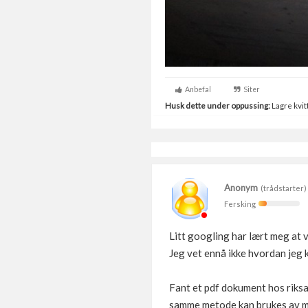
Anbefal
Siter
Husk dette under oppussing:
Lagre kvitt
Anonym
(trådstarter)
Fersking
Litt googling har lært meg at v
Jeg vet ennå ikke hvordan jeg k
Fant et pdf dokument hos riks
samme metode kan brukes av 