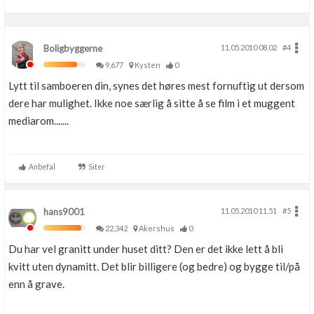
Boligbyggerne
11.05.2010 08.02
#4
9,677
Kysten
0
Lytt til samboeren din, synes det høres mest fornuftig ut dersom
dere har mulighet. Ikke noe særlig å sitte å se film i et muggent
mediarom.......
Anbefal
Siter
hans9001
11.05.2010 11.51
#5
22,342
Akershus
0
Du har vel granitt under huset ditt? Den er det ikke lett å bli
kvitt uten dynamitt. Det blir billigere (og bedre) og bygge til/på
enn å grave.