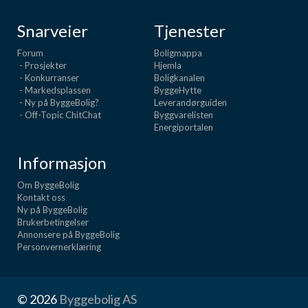
Snarveier
Tjenester
Forum
Boligmappa
- Prosjekter
Hjemla
- Konkurranser
Boligkanalen
- Markedsplassen
ByggeHytte
- Ny på ByggeBolig?
Leverandørguiden
- Off-Topic ChitChat
Byggvarelisten
Energiportalen
Informasjon
Om ByggeBolig
Kontakt oss
Ny på ByggeBolig
Brukerbetingelser
Annonsere på ByggeBolig
Personvernerklæring
© 2026
Byggebolig AS