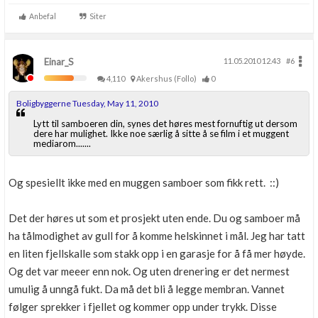
Anbefal
Siter
Einar_S
11.05.2010 12.43
#6
4,110
Akershus (Follo)
0
Boligbyggerne Tuesday, May 11, 2010
Lytt til samboeren din, synes det høres mest fornuftig ut dersom
dere har mulighet. Ikke noe særlig å sitte å se film i et muggent
mediarom.......
Og spesiellt ikke med en muggen samboer som fikk rett. ::)
Det der høres ut som et prosjekt uten ende. Du og samboer må
ha tålmodighet av gull for å komme helskinnet i mål. Jeg har tatt
en liten fjellskalle som stakk opp i en garasje for å få mer høyde.
Og det var meeer enn nok. Og uten drenering er det nermest
umulig å unngå fukt. Da må det bli å legge membran. Vannet
følger sprekker i fjellet og kommer opp under trykk. Disse