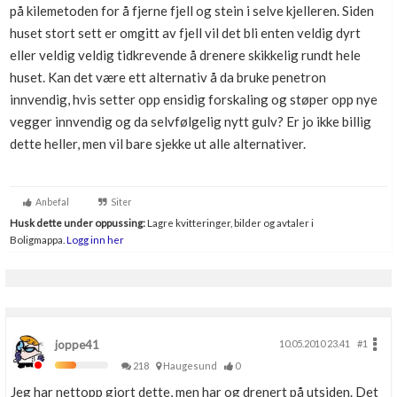
på kilemetoden for å fjerne fjell og stein i selve kjelleren. Siden
Boligmappa+
huset stort sett er omgitt av fjell vil det bli enten veldig dyrt
Nytt
Få mer ut av Boligmappa
eller veldig veldig tidkrevende å drenere skikkelig rundt hele
huset. Kan det være ett alternativ å da bruke penetron
innvendig, hvis setter opp ensidig forskaling og støper opp nye
vegger innvendig og da selvfølgelig nytt gulv? Er jo ikke billig
dette heller, men vil bare sjekke ut alle alternativer.
Anbefal
Siter
Husk dette under oppussing:
Lagre kvitteringer, bilder og avtaler i
Boligmappa.
Logg inn her
joppe41
10.05.2010 23.41
#1
218
Haugesund
0
Jeg har nettopp gjort dette, men har og drenert på utsiden. Det