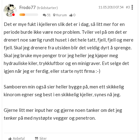
Frodo77
11.05.2010 07.54
#3
(trådstarter)
51
Hurum
0
Det er mye fukt i kjelleren slik det er i dag, så litt mer for en
periode burde ikke være noe problem. Tviler vel på om det er
drenert noe særlig rundt huset i det hele tatt, fjell, fjell og mere
fjell. Skal jeg drenere fra utsiden blir det veldig dyrt å sprenge.
Skal jeg bruke mye penger tror jeg heller jeg kjøper meg
hydrauliske kiler, trykkluftbor og en minigraver. Evt selge det
igjen når jeg er ferdig, eller starte nytt firma :-)
Samboeren min også sier heller bygge på, men ett skikkelig
kinorom egner seg best i en skikkelig kjeller, synes nå jeg.
Gjerne litt mer input her og gjerne noen tanker om det jeg
tenker på med nystøpte vegger og penetron.
Anbefal
Siter