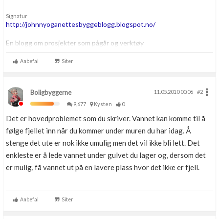
Signatur
http://johnnyoganettesbyggeblogg.blogspot.no/
En blogg om prosjekter som pågår og verktøy
Anbefal
Siter
Boligbyggerne
11.05.2010 00.06
#2
9,677
Kysten
0
Det er hovedproblemet som du skriver. Vannet kan komme til å
følge fjellet inn når du kommer under muren du har idag. Å
stenge det ute er nok ikke umulig men det vil ikke bli lett. Det
enkleste er å lede vannet under gulvet du lager og, dersom det
er mulig, få vannet ut på en lavere plass hvor det ikke er fjell.
Anbefal
Siter