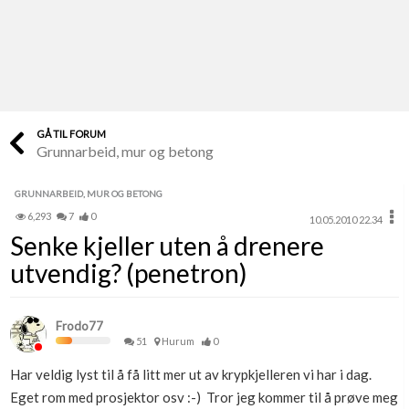
Last opp selv
Ta vare på fargekoder og kvitteringer
Verdi & økonomi
Din største investering
GÅ TIL FORUM
Grunnarbeid, mur og betong
Finn håndverkere
Søk blant 9000 bedrifter
GRUNNARBEID, MUR OG BETONG
6,293
7
0
10.05.2010 22.34
Papirer som mangler
Senke kjeller uten å drenere
Skaff dokumentasjon som mangler
utvendig? (penetron)
Kundeservice
Få svar på det du lurer på
Frodo77
51
Hurum
0
Kom i gang med Boligmappa
Har veldig lyst til å få litt mer ut av krypkjelleren vi har i dag.
Se din bolig? Klikk her
Eget rom med prosjektor osv :-) Tror jeg kommer til å prøve meg