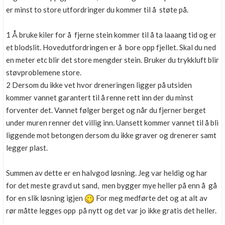
er minst to store utfordringer du kommer til å støte på.
1 Å bruke kiler for å fjerne stein kommer til å ta laaang tid og er
et blodslit. Hovedutfordringen er å bore opp fjellet. Skal du ned
en meter etc blir det store mengder stein. Bruker du trykkluft blir
støvproblemene store.
2 Dersom du ikke vet hvor dreneringen ligger på utsiden
kommer vannet garantert til å renne rett inn der du minst
forventer det. Vannet følger berget og når du fjerner berget
under muren renner det villig inn. Uansett kommer vannet til å bli
liggende mot betongen dersom du ikke graver og drenerer samt
legger plast.
Summen av dette er en halvgod løsning. Jeg var heldig og har
for det meste gravd ut sand, men bygger mye heller på enn å gå
for en slik løsning igjen
For meg medførte det og at alt av
rør måtte legges opp på nytt og det var jo ikke gratis det heller.