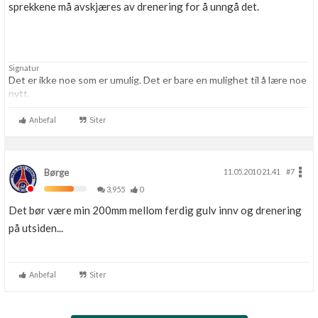
sprekkene må avskjæres av drenering for å unngå det.
Signatur
Det er ikke noe som er umulig. Det er bare en mulighet til å lære noe
nytt.
Anbefal
Siter
Børge
11.05.2010 21.41
#7
3,955
0
Det bør være min 200mm mellom ferdig gulv innv og drenering
på utsiden...
Anbefal
Siter