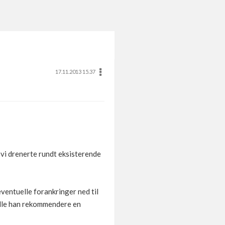
17.11.2013 15.37
r vi drenerte rundt eksisterende
ventuelle forankringer ned til
ville han rekommendere en