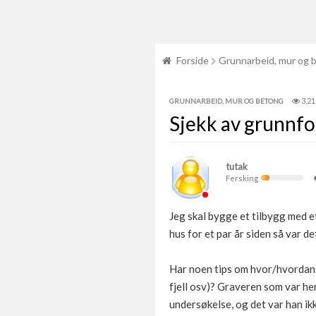
Forside
Grunnarbeid, mur og 
3,21
GRUNNARBEID, MUR OG BETONG
Sjekk av grunnfo
tutak
Fersking
Jeg skal bygge et tilbygg med et
hus for et par år siden så var det
Har noen tips om hvor/hvordan j
fjell osv)? Graveren som var he
undersøkelse, og det var han ik