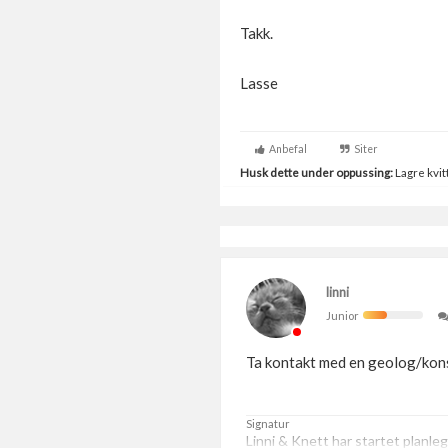
Takk.
Lasse
Anbefal
Siter
Husk dette under oppussing:
Lagre kvitt
linni
Junior
Ta kontakt med en geolog/konsu
Signatur
Linni & Knett har startet planle