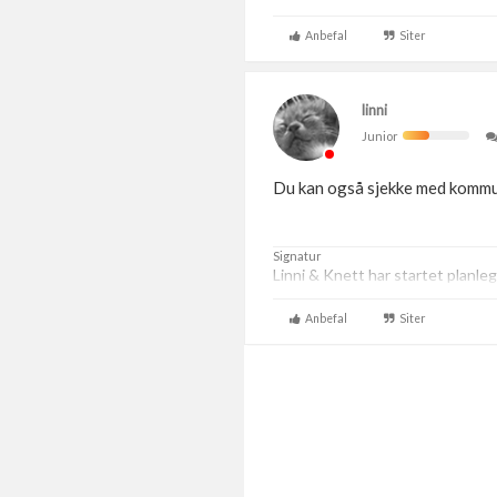
Anbefal
Siter
linni
Junior
Du kan også sjekke med kommun
Signatur
Linni & Knett har startet planle
Anbefal
Siter