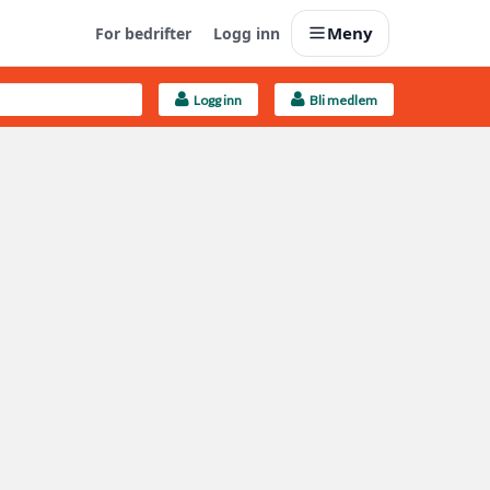
Meny
For bedrifter
Logg inn
Logg inn
Bli medlem
Last opp selv
Ta vare på fargekoder og kvitteringer
Finn håndverkere
Søk blant 9000 bedrifter
Kundeservice
Få svar på det du lurer på
Boligmappa+
Nytt
Få mer ut av Boligmappa