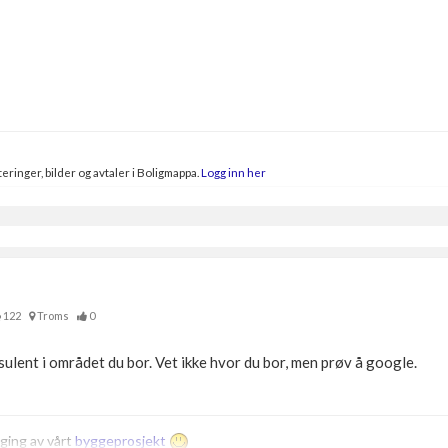
eringer, bilder og avtaler i Boligmappa.
Logg inn her
122
Troms
0
lent i området du bor. Vet ikke hvor du bor, men prøv å google.
gging av vårt
byggeprosjekt