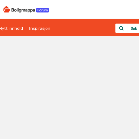
Nytt innhold
Inspirasjon
Boligens papirer
Den enkleste måten å få papirene i orden
rav
Verdi & økonomi
Din største investering
Papirer som mangler
Skaff dokumentasjon som mangler
Kom i gang med Boligmappa
Se din bolig? Klikk her