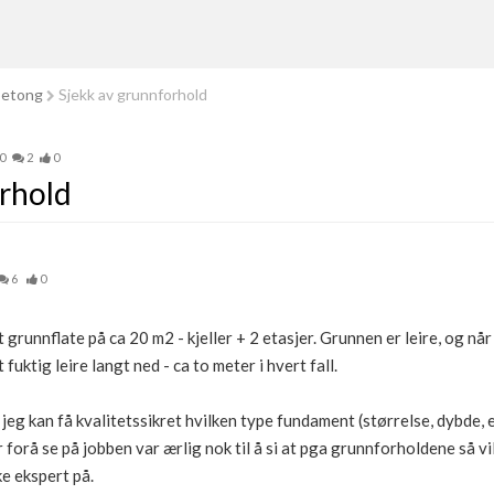
betong
Sjekk av grunnforhold
0
2
0
rhold
6
0
 grunnflate på ca 20 m2 - kjeller + 2 etasjer. Grunnen er leire, og nå
 fuktig leire langt ned - ca to meter i hvert fall.
eg kan få kvalitetssikret hvilken type fundament (størrelse, dybde, e
r forå se på jobben var ærlig nok til å si at pga grunnforholdene så 
ke ekspert på.