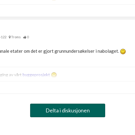
122
Troms
0
ale etater om det er gjort grunnundersøkelser i nabolaget.
gging av vårt
byggeprosjekt
Delta i diskusjonen