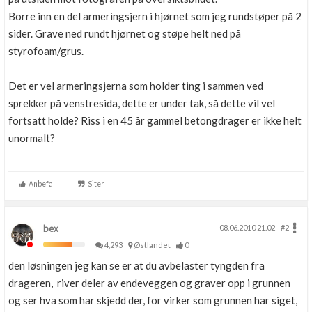
Borre inn en del armeringsjern i hjørnet som jeg rundstøper på 2
sider. Grave ned rundt hjørnet og støpe helt ned på
styrofoam/grus.
Det er vel armeringsjerna som holder ting i sammen ved
sprekker på venstresida, dette er under tak, så dette vil vel
fortsatt holde? Riss i en 45 år gammel betongdrager er ikke helt
unormalt?
Anbefal
Siter
bex
08.06.2010 21.02
#2
4,293
Østlandet
0
den løsningen jeg kan se er at du avbelaster tyngden fra
drageren, river deler av endeveggen og graver opp i grunnen
og ser hva som har skjedd der, for virker som grunnen har siget,