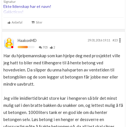
Signatur
Ekte lidenskap har et navn!
Galácticos!
Anbefal
Siter
HaakonMD
29.01.2016 19.11
#23
705
2
Har du hjelpemannskap som kan hjelpe deg med prosjektet ville
jeg hatt to biler med tilhengere til å hente betong ved
hovedveien. Da slipper du unna halvparten av ventetiden til
betongbilen og de som legger ut betongen får jobbe mer eller
mindre uavbrutt.
Jeg ville imidlertid brukt store kar i hengeren så blir det minst
mulig søl i den bratte bakken du snakker om, og lettest mulig å få
ut betongen. 1000liters tank er en god ide om du henter
betongen selv. Løs betong i en henger er dessverre en
uforsvarlig måte å frakte betongen på, da all last skal sikres