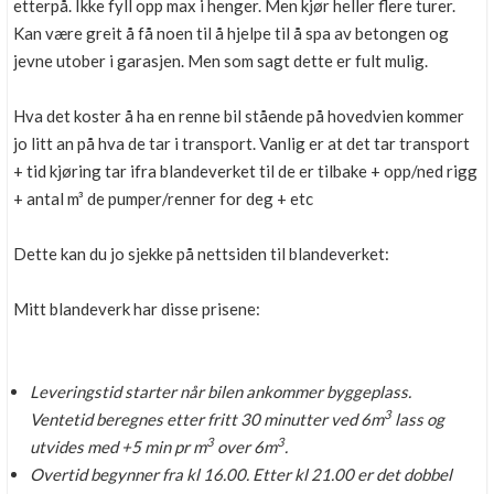
etterpå. Ikke fyll opp max i henger. Men kjør heller flere turer.
Kan være greit å få noen til å hjelpe til å spa av betongen og
jevne utober i garasjen. Men som sagt dette er fult mulig.
Hva det koster å ha en renne bil stående på hovedvien kommer
jo litt an på hva de tar i transport. Vanlig er at det tar transport
+ tid kjøring tar ifra blandeverket til de er tilbake + opp/ned rigg
+ antal m³ de pumper/renner for deg + etc
Dette kan du jo sjekke på nettsiden til blandeverket:
Mitt blandeverk har disse prisene:
Leveringstid starter når bilen ankommer byggeplass.
3
Ventetid beregnes etter fritt 30 minutter ved 6m
lass og
3
3
utvides med +5 min pr m
over 6m
.
Overtid begynner fra kl 16.00. Etter kl 21.00 er det dobbel