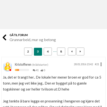
Last opp selv
Ta vare på fargekoder og kvitteringer
Verdi & økonomi
Din største investering
GÅ TIL FORUM
Grunnarbeid, mur og betong
Finn håndverkere
Søk blant 9000 bedrifter
2
3
4
8
Papirer som mangler
Skaff dokumentasjon som mangler
Kristofferen
28.01.2016 23.42
#21
(trådstarter)
41
0
Kundeservice
Ja, det er trangt her.. De lokale her mener broen er god for ca 5
Få svar på det du lurer på
tonn, men jeg vet ikke jeg.. Den er bygget på to gamle
togskinner og ser heller tvilsom ut:D hehe
Kom i gang med Boligmappa
Se din bolig? Klikk her
Jeg tenkte å bare legge en presenning i hengeren og kjøre det