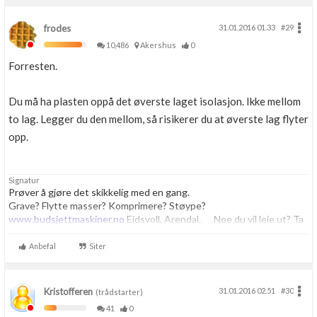
frodes
31.01.2016 01.33
#29
10,486
Akershus
0
Forresten.
Du må ha plasten oppå det øverste laget isolasjon. Ikke mellom
to lag. Legger du den mellom, så risikerer du at øverste lag flyter
opp.
Signatur
Prøver å gjøre det skikkelig med en gang.
Grave? Flytte masser? Komprimere? Støype?
www.budsjettmaskiner.no
Eidsvoll, Arendal. Noe du vil leie ut? Ta
kontakt, vi har plass til flere.
Anbefal
Siter
Kristofferen
31.01.2016 02.51
#30
(trådstarter)
41
0