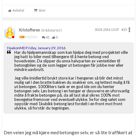
Anbefal
Siter
Kristofferen
30.01.2016 13.07
#25
(trådstarter)
41
0
HaakonMD Friday, January 29, 2016
Har du hjelpemannskap som kan hjelpe deg med prosjektet ville
jeg hatt to biler med tilhengere til å hente betong ved
hovedveien. Da slipper du unna halvparten av ventetiden til
betongbilen og de som legger ut betongen får jobbe mer eller
mindre uavbrutt.
Jeg ville imidlertid brukt store kar i hengeren så blir det minst
mulig søl i den bratte bakken du snakker om, og lettest mulig å få
ut betongen. 1000liters tank er en god ide om du henter
betongen selv. Løs betong i en henger er dessverre en uforsvarlig
måte å frakte betongen på, da all last skal sikres 100% mot
bevegelse fremover ved eventuell ulykke. Se for deg sølet som
oppstår med 1kubikk betong løst fordelt i en front mot front
ulykke, så forstår du tegningen.
Den veien jeg må kjøre med betongen selv, er så lite traffikert at