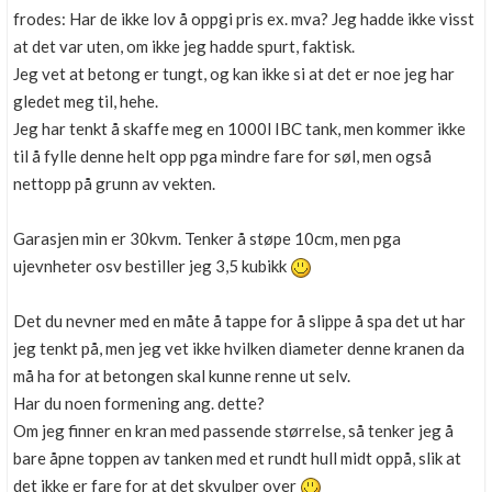
frodes: Har de ikke lov å oppgi pris ex. mva? Jeg hadde ikke visst
at det var uten, om ikke jeg hadde spurt, faktisk.
Jeg vet at betong er tungt, og kan ikke si at det er noe jeg har
gledet meg til, hehe.
Jeg har tenkt å skaffe meg en 1000l IBC tank, men kommer ikke
til å fylle denne helt opp pga mindre fare for søl, men også
nettopp på grunn av vekten.
Garasjen min er 30kvm. Tenker å støpe 10cm, men pga
ujevnheter osv bestiller jeg 3,5 kubikk
Det du nevner med en måte å tappe for å slippe å spa det ut har
jeg tenkt på, men jeg vet ikke hvilken diameter denne kranen da
må ha for at betongen skal kunne renne ut selv.
Har du noen formening ang. dette?
Om jeg finner en kran med passende størrelse, så tenker jeg å
bare åpne toppen av tanken med et rundt hull midt oppå, slik at
det ikke er fare for at det skvulper over