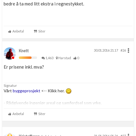
bedre å ta med litt ekstra i regnestykket.
Anbefal
Siter
Knett
30.01.2016 21.17
#26
1,463
Harstad
0
Er prisene inkl. mva?
Signatur
Vårt
byggeprosjekt
<-- Klikk her.
- Rådgivende ingeniør areal og samferdsel som yrke.
- Personlig opptatt av byggtekniske løsninger. Har også et lite
gravefirma sammen med min far.
Anbefal
Siter
Skriver her som privatperson om ikke annet er beskrevet.
31.01.2016 01.26
#27