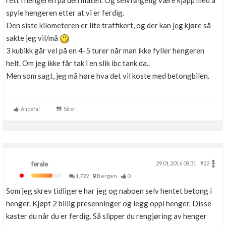
rett i hengeren på den måten. Og selvfølgelig være kjapp med å
Boligmappa+
spyle hengeren etter at vi er ferdig.
Nytt
Få mer ut av Boligmappa
Den siste kilometeren er lite traffikert, og der kan jeg kjøre så
sakte jeg vil/må
3 kubikk går vel på en 4-5 turer når man ikke fyller hengeren
helt. Om jeg ikke får tak i en slik ibc tank da..
Men som sagt, jeg må høre hva det vil koste med betongbilen.
Anbefal
Siter
ferale
29.01.2016 08.31
#22
1,722
Bergen
0
Som jeg skrev tidligere har jeg og naboen selv hentet betong i
henger. Kjøpt 2 billig presenninger og legg oppi henger. Disse
kaster du når du er ferdig. Så slipper du rengjøring av henger