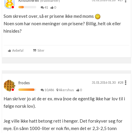
Kristofferen
(trådstarter)
41
0
Som skrevet over, så er prisene ikke med moms
Noen som har noen meninger om prisene? Billig, helt ok eller
hinsides?
Anbefal
Siter
frodes
31.01.2016 01.30
#28
10,486
Akershus
0
Han skriver jo at de er ex. mva (noe de egentlig ikke har lov til i
følge norsk lov).
Jeg ville ikke hatt betong rett i henger. Det forskyver seg for
mye. En sånn 1000-liter er nok fin, men det er 2,3-2,5 tonn