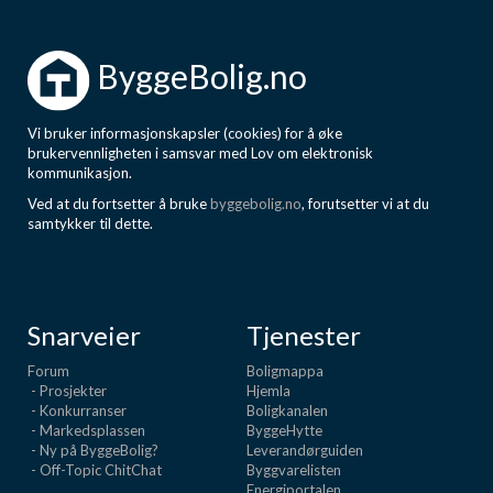
ByggeBolig.no
Vi bruker informasjonskapsler (cookies) for å øke
brukervennligheten i samsvar med Lov om elektronisk
kommunikasjon.
Ved at du fortsetter å bruke
byggebolig.no
, forutsetter vi at du
samtykker til dette.
Snarveier
Tjenester
Forum
Boligmappa
- Prosjekter
Hjemla
- Konkurranser
Boligkanalen
- Markedsplassen
ByggeHytte
- Ny på ByggeBolig?
Leverandørguiden
- Off-Topic ChitChat
Byggvarelisten
Energiportalen