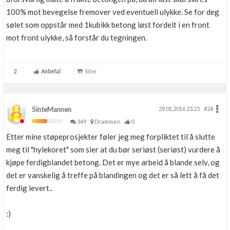
100% mot bevegelse fremover ved eventuell ulykke. Se for deg
sølet som oppstår med 1kubikk betong løst fordelt i en front
mot front ulykke, så forstår du tegningen.
2
Anbefal
Siter
SinteMannen
29.01.2016 23.25
#24
349
Drammen
0
Etter mine støpeprosjekter føler jeg meg forpliktet til å slutte
meg til "hylekoret" som sier at du bør seriøst (seriøst) vurdere å
kjøpe ferdigblandet betong. Det er mye arbeid å blande selv, og
det er vanskelig å treffe på blandingen og det er så lett å få det
ferdig levert..
:)