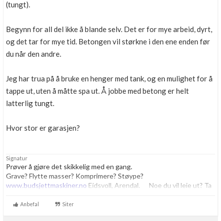
(tungt).
Begynn for all del ikke å blande selv. Det er for mye arbeid, dyrt,
og det tar for mye tid. Betongen vil størkne i den ene enden før
du når den andre.
Jeg har trua på å bruke en henger med tank, og en mulighet for å
tappe ut, uten å måtte spa ut. Å jobbe med betong er helt
latterlig tungt.
Hvor stor er garasjen?
Signatur
Prøver å gjøre det skikkelig med en gang.
Grave? Flytte masser? Komprimere? Støype?
www.budsjettmaskiner.no
Eidsvoll, Arendal. Noe du vil leie ut? Ta
kontakt, vi har plass til flere.
Anbefal
Siter