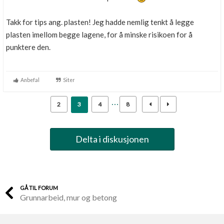
Takk for tips ang. plasten! Jeg hadde nemlig tenkt å legge
plasten imellom begge lagene, for å minske risikoen for å
punktere den.
Anbefal
Siter
2
3
4
8
Delta i diskusjonen
GÅ TIL FORUM
Grunnarbeid, mur og betong