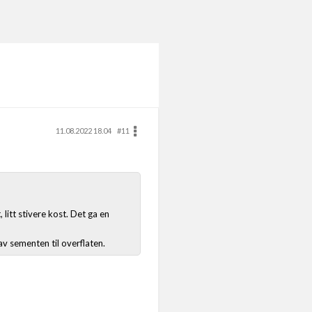
11.08.2022 18.04
#11
 litt stivere kost. Det ga en
av sementen til overflaten.