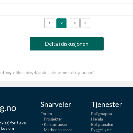
1
2
Delta i diskusjonen
betong
Slemming-blande selv av mørtel og lurium?
Snarveier
Tjenester
g.no
Forum
Boligmappa
- Prosjekter
Hjemla
kies) for å øke
- Konkurranser
Boligkanalen
d Lov om
- Markedsplassen
ByggeHytte