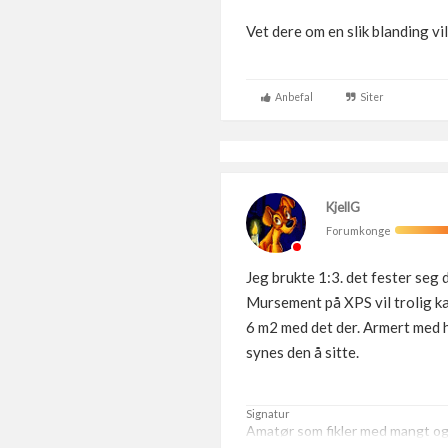
Vet dere om en slik blanding vi
Anbefal
Siter
KjellG
Forumkonge
Jeg brukte 1:3. det fester seg d
Mursement på XPS vil trolig ka
6 m2 med det der. Armert med hø
synes den å sitte.
Signatur
Amatør som fikler med mangt og t