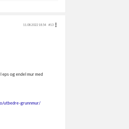
11.08.2022 18.54
#13
del eps og endel mur med
no/utbedre-grunnmur/