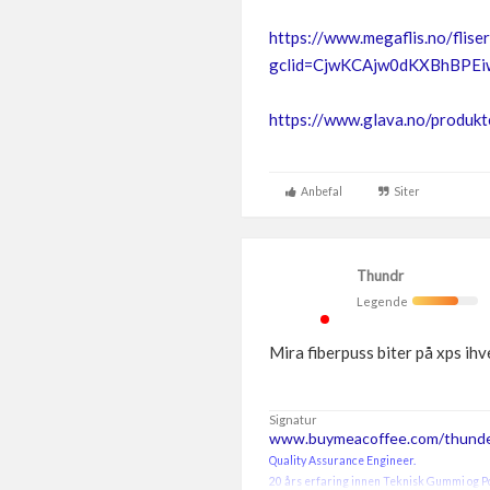
https://www.megaflis.no/flis
gclid=CjwKCAjw0dKXBhBPE
https://www.glava.no/produkt
Anbefal
Siter
Thundr
Legende
Mira fiberpuss biter på xps ihve
Signatur
www.buymeacoffee.com/thunde
Quality Assurance Engineer.
20 års erfaring innen Teknisk Gummi og P