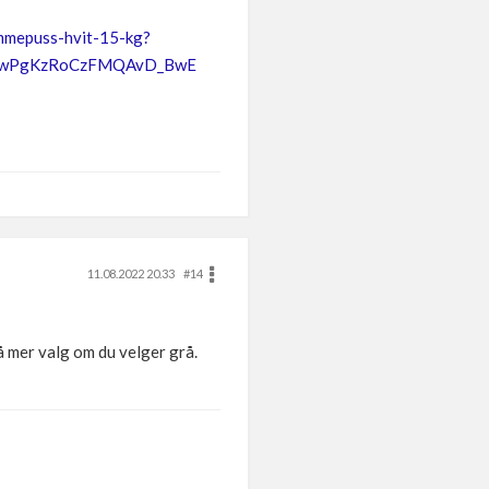
emmepuss-hvit-15-kg?
gdmwPgKzRoCzFMQAvD_BwE
11.08.2022 20.33
#14
Så mer valg om du velger grå.