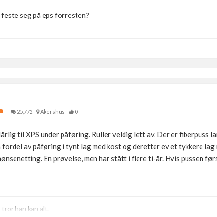
l feste seg på eps forresten?
25,772
Akershus
0
årlig til XPS under påføring. Ruller veldig lett av. Der er fiberpuss l
 fordel av påføring i tynt lag med kost og deretter ev et tykkere lag
nsenetting. En prøvelse, men har stått i flere ti-år. Hvis pussen først
ror han kan alt.