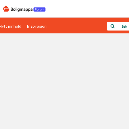
Nytt innhold
Inspirasjon
Boligens papirer
Den enkleste måten å få papirene i orden
rav
Verdi & økonomi
Din største investering
Papirer som mangler
Skaff dokumentasjon som mangler
Kom i gang med Boligmappa
Se din bolig? Klikk her