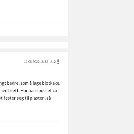
11.08.2022 18.35
#12
angt bedre, som å lage bløtkake.
 med brett. Har bare pusset ca
 fester seg til plasten, så