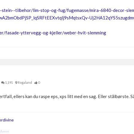
er-stein--tilbehor/lim-stop-og-fug/fugemasse/mira-6840-decor-sl
iwA2bmObdPjSP_lqSRFtEEXvtqlj9sMqtsxQv-Uj2HA12qYS5szu
er/fasade-yttervegg-og-kjeller/weber-hvit-slemming
1,191
Rogaland
0
rtfall, ellers kan du raspe eps, xps litt med en sag. Eller stålbørste. 
rdivine
olymer.