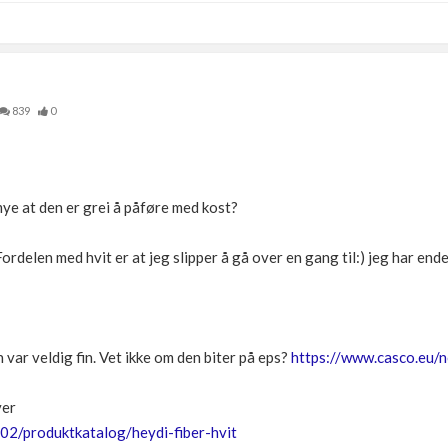
839
0
ye at den er grei å påføre med kost?
ordelen med hvit er at jeg slipper å gå over en gang til:) jeg har en
var veldig fin. Vet ikke om den biter på eps?
https://www.casco.eu/
ver
02/produktkatalog/heydi-fiber-hvit