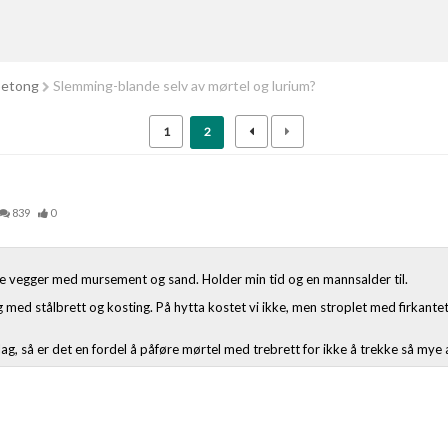
betong
Slemming-blande selv av mørtel og lurium?
1
2
839
0
ge vegger med mursement og sand. Holder min tid og en mannsalder til.
g med stålbrett og kosting. På hytta kostet vi ikke, men stroplet med firkantet,
ag, så er det en fordel å påføre mørtel med trebrett for ikke å trekke så mye 