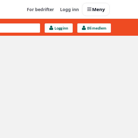
Meny
For bedrifter
Logg inn
Logg inn
Bli medlem
Last opp selv
Ta vare på fargekoder og kvitteringer
Finn håndverkere
Søk blant 9000 bedrifter
Kundeservice
Få svar på det du lurer på
Boligmappa+
Nytt
Få mer ut av Boligmappa