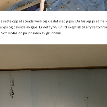
å sette opp et stenderverk og kle det med gips? Da får jeg jo et me
 xps og bakside av gips. Er det fyfy? Er litt skeptisk til å fylle to
e 5cm isolasjon på innsiden av grunnmur.