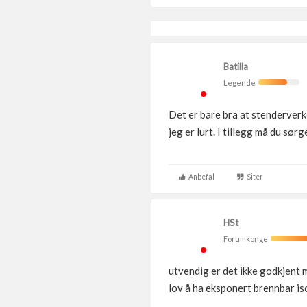
Batilla
Legende
Det er bare bra at stenderverke
jeg er lurt. I tillegg må du sør
Anbefal
Siter
HSt
Forumkonge
utvendig er det ikke godkjent m
lov å ha eksponert brennbar iso