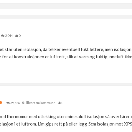
2,044
0
t står uten isolasjon, da tørker eventuell fukt lettere, men isolasjon
ge for at konstruksjonen er lufttett, slik at varm og fuktig inneluft ikk
39,626
Lillestrøm kommune
0
ed thermomur med utlekking uten mineralull isolasjon så overfører vi 
lasjon i et luftrom. Lim gips rett på eller legg 5cm isolasjon mot XP