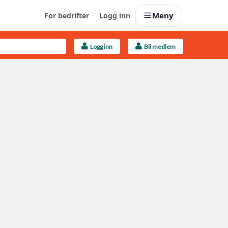
Meny
For bedrifter
Logg inn
Logg inn
Bli medlem
Last opp selv
Ta vare på fargekoder og kvitteringer
Finn håndverkere
Søk blant 9000 bedrifter
Kundeservice
Få svar på det du lurer på
Boligmappa+
Nytt
Få mer ut av Boligmappa