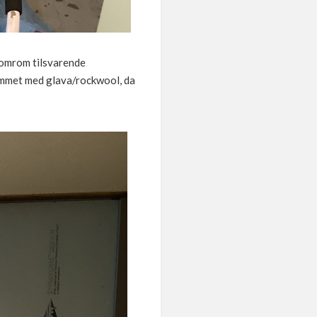
llomrom tilsvarende
mrommet med glava/rockwool, da