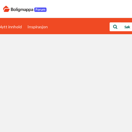
Nytt innhold
Inspirasjon
Boligens papirer
Den enkleste måten å få papirene i orden
rav
Verdi & økonomi
Din største investering
Papirer som mangler
Skaff dokumentasjon som mangler
Kom i gang med Boligmappa
Se din bolig? Klikk her