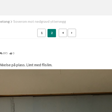
betong
Soverom mot nedgravd yttervegg
1
2
895
0
kelse på plass. Limt med flislim.