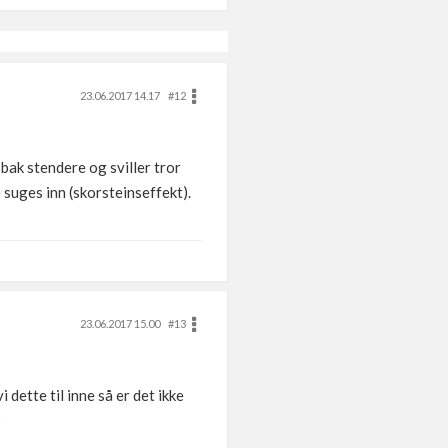
23.06.2017 14.17
#12
 bak stendere og sviller tror
e suges inn (skorsteinseffekt).
23.06.2017 15.00
#13
dette til inne så er det ikke
S