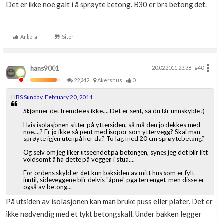
Det er ikke noe galt i å sprøyte betong. B30 er bra betong det.
Anbefal
Siter
hans9001
20.02.2011 23.38
#40
22,342
Akershus
0
HBS Sunday, February 20, 2011
Skjønner det fremdeles ikke.... Det er sent, så du får unnskylde ;)
Hvis isolasjonen sitter på yttersiden, så må den jo dekkes med
noe....? Er jo ikke så pent med isopor som yttervegg? Skal man
sprøyte igjen utenpå her da? To lag med 20 cm sprøytebetong?
Og selv om jeg liker utseendet på betongen, synes jeg det blir litt
voldsomt å ha dette på veggen i stua....
For ordens skyld er det kun baksiden av mitt hus som er fylt
inntil, sideveggene blir delvis "åpne" pga terrenget, men disse er
også av betong...
På utsiden av isolasjonen kan man bruke puss eller plater. Det er
ikke nødvendig med et tykt betongskall. Under bakken legger