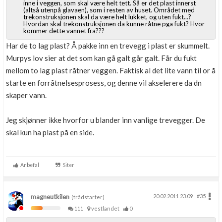
inne i veggen, som skal være helt tett. Så er det plast innerst
(altså utenpå glavaen), som i resten av huset. Området med
trekonstruksjonen skal da være helt lukket, og uten fukt...?
Hvordan skal trekonstruksjonen da kunne råtne pga fukt? Hvor
kommer dette vannet fra???
Har de to lag plast? Å pakke inn en trevegg i plast er skummelt.
Murpys lov sier at det som kan gå galt går galt. Får du fukt
mellom to lag plast råtner veggen. Faktisk al det lite vann til or å
starte en forråtnelsesprosess, og denne vil akselerere da dn
skaper vann.
Jeg skjønner ikke hvorfor u blander inn vanlige trevegger. De
skal kun ha plast på en side.
Anbefal
Siter
magneutkilen
20.02.2011 23.09
#35
(trådstarter)
111
vestlandet
0