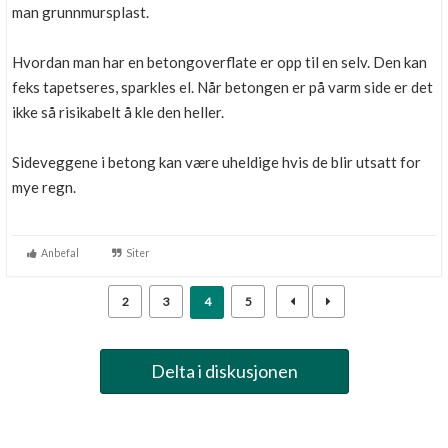
man grunnmursplast.
Hvordan man har en betongoverflate er opp til en selv. Den kan
feks tapetseres, sparkles el. Når betongen er på varm side er det
ikke så risikabelt å kle den heller.
Sideveggene i betong kan være uheldige hvis de blir utsatt for
mye regn.
Anbefal
Siter
2
3
4
5
Delta i diskusjonen