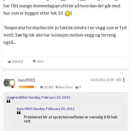
har fått mange dommedagsprofetier på hvordan det går med
hus som er bygget etter tek 10
)
Temperaturforskjellen blir jo faktisk mindre i en vegg som er fylt
inntil. Særlig når den har isolasjon mellom vegg og terreng
også...
Anbefal
Siter
hans9001
20.02.2011 22.59
#33
22,342
Akershus
0
magneutkilen Sunday, February 20, 2011
hans9001 Sunday, February 20, 2011
Problemet blr at sprøyteoverflaten er vanselig å få helt
rett.