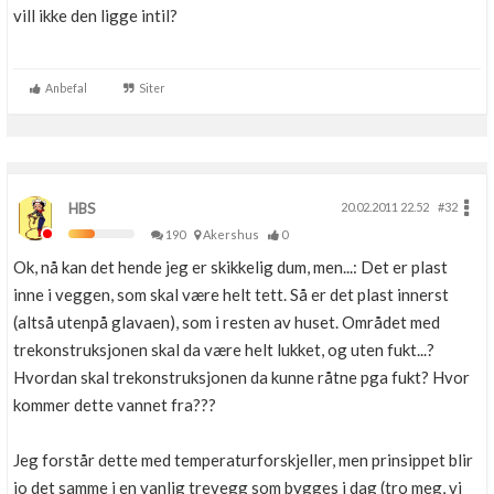
vill ikke den ligge intil?
Boligmappa+
Nytt
Få mer ut av Boligmappa
Anbefal
Siter
HBS
20.02.2011 22.52
#32
190
Akershus
0
Ok, nå kan det hende jeg er skikkelig dum, men...: Det er plast
inne i veggen, som skal være helt tett. Så er det plast innerst
(altså utenpå glavaen), som i resten av huset. Området med
trekonstruksjonen skal da være helt lukket, og uten fukt...?
Hvordan skal trekonstruksjonen da kunne råtne pga fukt? Hvor
kommer dette vannet fra???
Jeg forstår dette med temperaturforskjeller, men prinsippet blir
jo det samme i en vanlig trevegg som bygges i dag (tro meg, vi