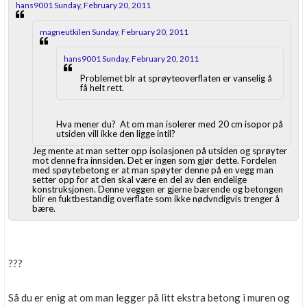
hans9001 Sunday, February 20, 2011
magneutkilen Sunday, February 20, 2011
hans9001 Sunday, February 20, 2011
Problemet blr at sprøyteoverflaten er vanselig å
få helt rett.
Hva mener du? At om man isolerer med 20 cm isopor på
utsiden vill ikke den ligge intil?
Jeg mente at man setter opp isolasjonen på utsiden og sprøyter
mot denne fra innsiden. Det er ingen som gjør dette. Fordelen
med spøytebetong er at man spøyter denne på en vegg man
setter opp for at den skal være en del av den endelige
konstruksjonen. Denne veggen er gjerne bærende og betongen
blir en fuktbestandig overflate som ikke nødvndigvis trenger å
bære.
???
Så du er enig at om man legger på litt ekstra betong i muren og