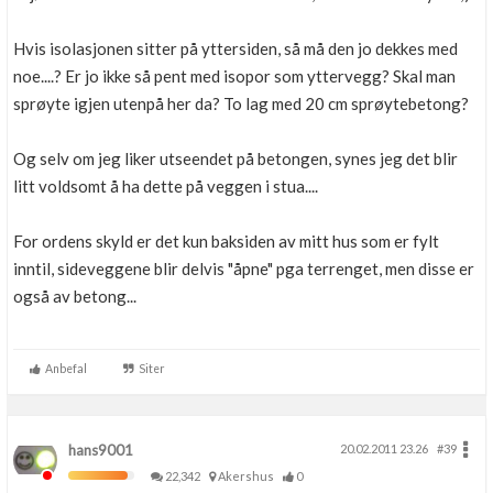
Hvis isolasjonen sitter på yttersiden, så må den jo dekkes med
noe....? Er jo ikke så pent med isopor som yttervegg? Skal man
sprøyte igjen utenpå her da? To lag med 20 cm sprøytebetong?
Og selv om jeg liker utseendet på betongen, synes jeg det blir
litt voldsomt å ha dette på veggen i stua....
For ordens skyld er det kun baksiden av mitt hus som er fylt
inntil, sideveggene blir delvis "åpne" pga terrenget, men disse er
også av betong...
Anbefal
Siter
hans9001
20.02.2011 23.26
#39
22,342
Akershus
0