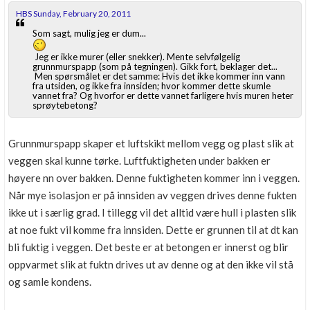
HBS Sunday, February 20, 2011
Som sagt, mulig jeg er dum...
Jeg er ikke murer (eller snekker). Mente selvfølgelig
grunnmurspapp (som på tegningen). Gikk fort, beklager det...
Men spørsmålet er det samme: Hvis det ikke kommer inn vann
fra utsiden, og ikke fra innsiden; hvor kommer dette skumle
vannet fra? Og hvorfor er dette vannet farligere hvis muren heter
sprøytebetong?
Grunnmurspapp skaper et luftskikt mellom vegg og plast slik at
veggen skal kunne tørke. Luftfuktigheten under bakken er
høyere nn over bakken. Denne fuktigheten kommer inn i veggen.
Når mye isolasjon er på innsiden av veggen drives denne fukten
ikke ut i særlig grad. I tillegg vil det alltid være hull i plasten slik
at noe fukt vil komme fra innsiden. Dette er grunnen til at dt kan
bli fuktig i veggen. Det beste er at betongen er innerst og blir
oppvarmet slik at fuktn drives ut av denne og at den ikke vil stå
og samle kondens.