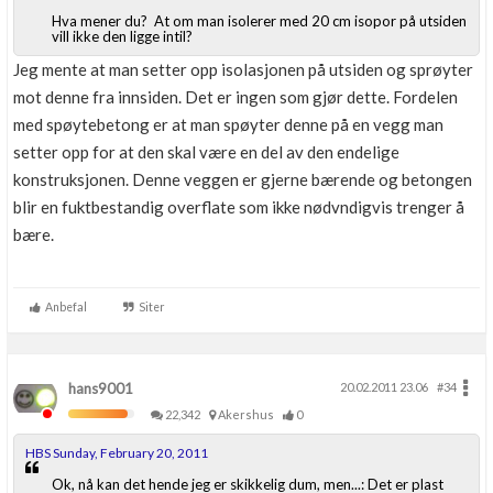
Hva mener du? At om man isolerer med 20 cm isopor på utsiden
vill ikke den ligge intil?
Jeg mente at man setter opp isolasjonen på utsiden og sprøyter
mot denne fra innsiden. Det er ingen som gjør dette. Fordelen
med spøytebetong er at man spøyter denne på en vegg man
setter opp for at den skal være en del av den endelige
konstruksjonen. Denne veggen er gjerne bærende og betongen
blir en fuktbestandig overflate som ikke nødvndigvis trenger å
bære.
Anbefal
Siter
hans9001
20.02.2011 23.06
#34
22,342
Akershus
0
HBS Sunday, February 20, 2011
Ok, nå kan det hende jeg er skikkelig dum, men...: Det er plast