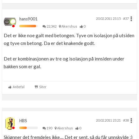
hans9001
20.02.2011 23.15
#37
22,342
Akershus
0
Det er ikke noe galt med betongen. Tyve cm isolasjon på utsiden
og tyve cm betong. Da er det knakende godt.
Det er kombinasjonen av tre og isolasjon på innsiden under
bakken som er gal.
Anbefal
Siter
HBS
20.02.2011 23.21
#38
190
Akershus
0
Skjønner det fremdeles ikke.... Det er sent, så du får unnskylde ;)