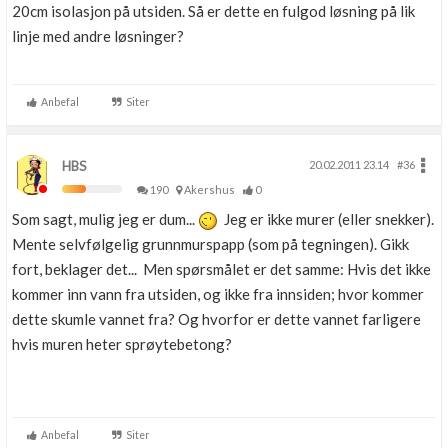
20cm isolasjon på utsiden. Så er dette en fulgod løsning på lik
linje med andre løsninger?
Anbefal
Siter
HBS
20.02.2011 23.14
#36
190
Akershus
0
Som sagt, mulig jeg er dum...
Jeg er ikke murer (eller snekker).
Mente selvfølgelig grunnmurspapp (som på tegningen). Gikk
fort, beklager det... Men spørsmålet er det samme: Hvis det ikke
kommer inn vann fra utsiden, og ikke fra innsiden; hvor kommer
dette skumle vannet fra? Og hvorfor er dette vannet farligere
hvis muren heter sprøytebetong?
Anbefal
Siter