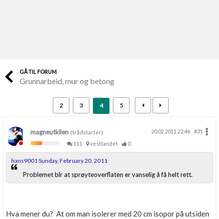
Last opp selv
Ta vare på fargekoder og kvitteringer
Verdi & økonomi
Din største investering
GÅ TIL FORUM
Grunnarbeid, mur og betong
Finn håndverkere
Søk blant 9000 bedrifter
2
3
4
5
Papirer som mangler
Skaff dokumentasjon som mangler
magneutkilen
20.02.2011 22.46
#31
(trådstarter)
111
vestlandet
0
Kundeservice
hans9001 Sunday, February 20, 2011
Få svar på det du lurer på
Problemet blr at sprøyteoverflaten er vanselig å få helt rett.
Kom i gang med Boligmappa
Se din bolig? Klikk her
Hva mener du? At om man isolerer med 20 cm isopor på utsiden