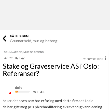
Last opp selv
Ta vare på fargekoder og kvitteringer
Verdi & økonomi
Din største investering
GÅ TIL FORUM
Grunnarbeid, mur og betong
Finn håndverkere
Søk blant 9000 bedrifter
GRUNNARBEID, MUR OG BETONG
1,781
1
1
28.08.2008 18.35
Papirer som mangler
Stake og Graveservice AS i Oslo:
Skaff dokumentasjon som mangler
Referanser?
Kundeservice
Få svar på det du lurer på
dolly
8
1
Kom i gang med Boligmappa
hei er det noen som har erfaring med dette firmaet i oslo
Se din bolig? Klikk her
de har gitt meg pris på rehabilitering av utvendig vannledning