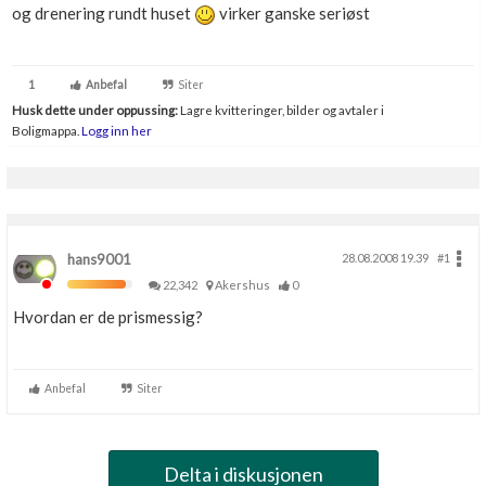
og drenering rundt huset
virker ganske seriøst
Boligmappa+
Nytt
Få mer ut av Boligmappa
1
Anbefal
Siter
Husk dette under oppussing:
Lagre kvitteringer, bilder og avtaler i
Boligmappa.
Logg inn her
hans9001
28.08.2008 19.39
#1
22,342
Akershus
0
Hvordan er de prismessig?
Anbefal
Siter
Delta i diskusjonen