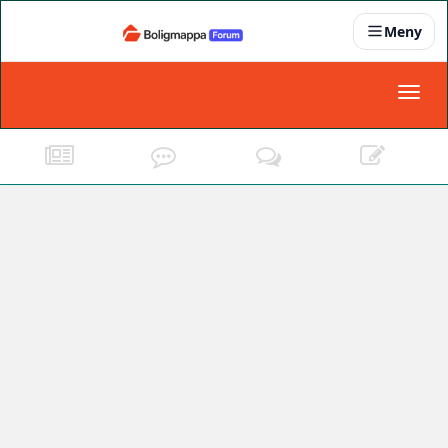
Meny
Nyheter
Toggl
naviga
Partnere
Kontakt oss
Om oss
Podkast
Dokumentasjonskrav
For bedrifter
Boligens papirer
Den enkleste måten å få papirene i orden