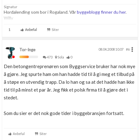
Signatur
Hordalending som bor i Rogaland. Vår
byggeblogg finner du her
.
Willy
1
Anbefal
Siter
Tor-Inge
08.04.2008 10.07
#6
473
Sola
0
Den betongentreprenøren som Byggservice bruker har nok mye
å gjøre. Jeg spurte ham om han hadde tid til å gi meg et tilbud på
å støpe en utvendig trapp. Da lo han og sa at det hadde han ikke
tid til på minst et par år. Jeg fikk et polsk firma til å gjøre det i
stedet.
Som du sier er det nok gode tider i byggebransjen fortsatt.
Anbefal
Siter