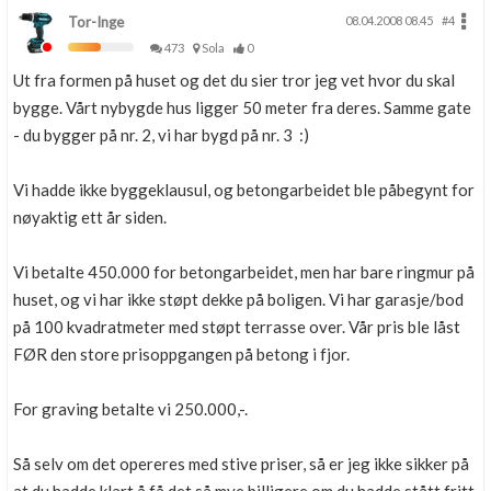
Tor-Inge
08.04.2008 08.45
#4
473
Sola
0
Ut fra formen på huset og det du sier tror jeg vet hvor du skal
bygge. Vårt nybygde hus ligger 50 meter fra deres. Samme gate
- du bygger på nr. 2, vi har bygd på nr. 3 :)
Vi hadde ikke byggeklausul, og betongarbeidet ble påbegynt for
nøyaktig ett år siden.
Vi betalte 450.000 for betongarbeidet, men har bare ringmur på
huset, og vi har ikke støpt dekke på boligen. Vi har garasje/bod
på 100 kvadratmeter med støpt terrasse over. Vår pris ble låst
FØR den store prisoppgangen på betong i fjor.
For graving betalte vi 250.000,-.
Så selv om det opereres med stive priser, så er jeg ikke sikker på