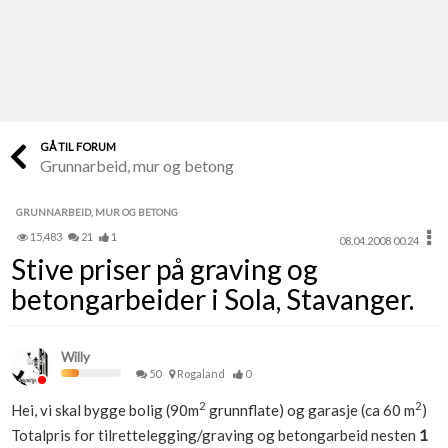
Last opp selv
Ta vare på fargekoder og kvitteringer
Verdi & økonomi
Din største investering
GÅ TIL FORUM
Grunnarbeid, mur og betong
Finn håndverkere
Søk blant 9000 bedrifter
GRUNNARBEID, MUR OG BETONG
15,483
21
1
08.04.2008 00.24
Papirer som mangler
Stive priser på graving og
Skaff dokumentasjon som mangler
betongarbeider i Sola, Stavanger.
Kundeservice
Få svar på det du lurer på
Willy
50
Rogaland
0
Kom i gang med Boligmappa
2
2
Hei, vi skal bygge bolig (90m
grunnflate) og garasje (ca 60 m
)
Se din bolig? Klikk her
Totalpris for tilrettelegging/graving og betongarbeid nesten
1