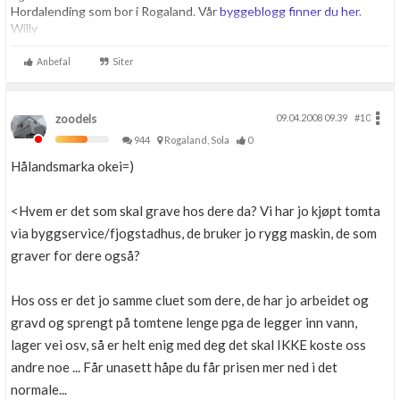
Hordalending som bor i Rogaland. Vår
byggeblogg finner du her
.
Willy
Anbefal
Siter
zoodels
09.04.2008 09.39
#10
944
Rogaland, Sola
0
Hålandsmarka okei=)
<Hvem er det som skal grave hos dere da? Vi har jo kjøpt tomta
via byggservice/fjogstadhus, de bruker jo rygg maskin, de som
graver for dere også?
Hos oss er det jo samme cluet som dere, de har jo arbeidet og
gravd og sprengt på tomtene lenge pga de legger inn vann,
lager vei osv, så er helt enig med deg det skal IKKE koste oss
andre noe ... Får unasett håpe du får prisen mer ned i det
normale...