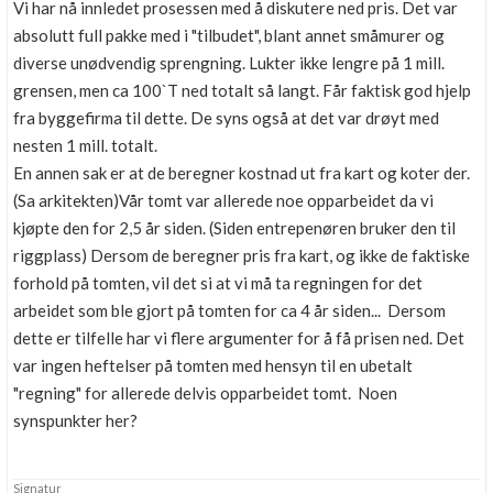
Vi har nå innledet prosessen med å diskutere ned pris. Det var
absolutt full pakke med i "tilbudet", blant annet småmurer og
diverse unødvendig sprengning. Lukter ikke lengre på 1 mill.
grensen, men ca 100`T ned totalt så langt. Får faktisk god hjelp
fra byggefirma til dette. De syns også at det var drøyt med
nesten 1 mill. totalt.
En annen sak er at de beregner kostnad ut fra kart og koter der.
(Sa arkitekten)Vår tomt var allerede noe opparbeidet da vi
kjøpte den for 2,5 år siden. (Siden entrepenøren bruker den til
riggplass) Dersom de beregner pris fra kart, og ikke de faktiske
forhold på tomten, vil det si at vi må ta regningen for det
arbeidet som ble gjort på tomten for ca 4 år siden... Dersom
dette er tilfelle har vi flere argumenter for å få prisen ned. Det
var ingen heftelser på tomten med hensyn til en ubetalt
"regning" for allerede delvis opparbeidet tomt. Noen
synspunkter her?
Signatur