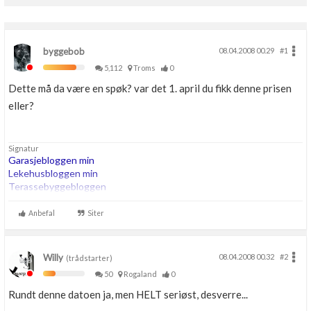
byggebob
08.04.2008 00.29
#1
5,112
Troms
0
Dette må da være en spøk? var det 1. april du fikk denne prisen
eller?
Signatur
Garasjebloggen min
Lekehusbloggen min
Terassebyggebloggen
260m2 bta trehus etter TEK07, Thermia Optimum G2 8kw i serie
Anbefal
Siter
med 200ltr OZO Super. 180m energihull. Roth vannbåren varme.
Willy
08.04.2008 00.32
#2
(trådstarter)
50
Rogaland
0
Rundt denne datoen ja, men HELT seriøst, desverre...