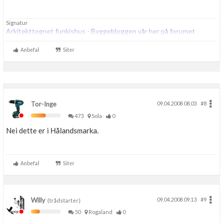
Signatur
Arkitekttegnet funkishus - Byggebloggen vår her på forumet
Anbefal
Siter
Tor-Inge
09.04.2008 08.03
#8
473
Sola
0
Nei dette er i Hålandsmarka.
Anbefal
Siter
Willy
09.04.2008 09.13
#9
(trådstarter)
50
Rogaland
0