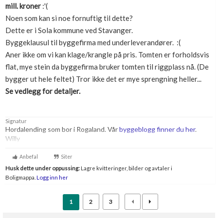
mill. kroner
:'(
Boligmappa+
Noen som kan si noe fornuftig til dette?
Nytt
Få mer ut av Boligmappa
Dette er i Sola kommune ved Stavanger.
Byggeklausul til byggefirma med underleverandører. :(
Aner ikke om vi kan klage/krangle på pris. Tomten er forholdsvis
flat, mye stein da byggefirma bruker tomten til riggplass nå. (De
bygger ut hele feltet) Tror ikke det er mye sprengning heller...
Se vedlegg for detaljer.
Signatur
Hordalending som bor i Rogaland. Vår
byggeblogg finner du her
.
Willy
Anbefal
Siter
Husk dette under oppussing:
Lagre kvitteringer, bilder og avtaler i
Boligmappa.
Logg inn her
1
2
3