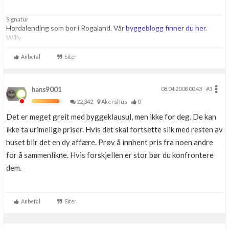
Signatur
Hordalending som bor i Rogaland. Vår
byggeblogg finner du her
.
Willy
Anbefal
Siter
hans9001
08.04.2008 00.43
#3
22,342
Akershus
0
Det er meget greit med byggeklausul, men ikke for deg. De kan
ikke ta urimelige priser. Hvis det skal fortsette slik med resten av
huset blir det en dy affære. Prøv å innhent pris fra noen andre
for å sammenlikne. Hvis forskjellen er stor bør du konfrontere
dem.
Anbefal
Siter