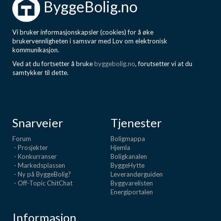
ByggeBolig.no
Vi bruker informasjonskapsler (cookies) for å øke
brukervennligheten i samsvar med Lov om elektronisk
kommunikasjon.
Ved at du fortsetter å bruke
byggebolig.no
, forutsetter vi at du
samtykker til dette.
Snarveier
Tjenester
Forum
Boligmappa
- Prosjekter
Hjemla
- Konkurranser
Boligkanalen
- Markedsplassen
ByggeHytte
- Ny på ByggeBolig?
Leverandørguiden
- Off-Topic ChitChat
Byggvarelisten
Energiportalen
Informasjon