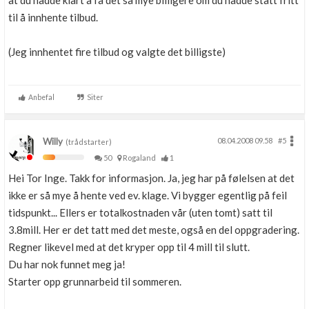
at du hadde klart å få det så mye billigere om du hadde stått fritt
til å innhente tilbud.
(Jeg innhentet fire tilbud og valgte det billigste)
Anbefal
Siter
Willy
08.04.2008 09.58
#5
(trådstarter)
50
Rogaland
1
Hei Tor Inge. Takk for informasjon. Ja, jeg har på følelsen at det
ikke er så mye å hente ved ev. klage. Vi bygger egentlig på feil
tidspunkt... Ellers er totalkostnaden vår (uten tomt) satt til
3.8mill. Her er det tatt med det meste, også en del oppgradering.
Regner likevel med at det kryper opp til 4 mill til slutt.
Du har nok funnet meg ja!
Starter opp grunnarbeid til sommeren.