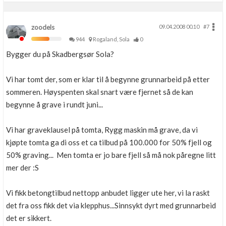
zoodels
09.04.2008 00.10
#7
944
Rogaland, Sola
0
Bygger du på Skadbergsør Sola?
Vi har tomt der, som er klar til å begynne grunnarbeid på etter
sommeren. Høyspenten skal snart være fjernet så de kan
begynne å grave i rundt juni...
Vi har graveklausel på tomta, Rygg maskin må grave, da vi
kjøpte tomta ga di oss et ca tilbud på 100.000 for 50% fjell og
50% graving... Men tomta er jo bare fjell så må nok påregne litt
mer der :S
Vi fikk betongtilbud nettopp anbudet ligger ute her, vi la raskt
det fra oss fikk det via klepphus...Sinnsykt dyrt med grunnarbeid
det er sikkert.