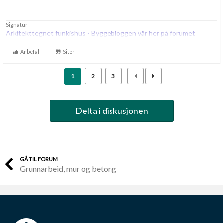
Signatur
Arkitekttegnet funkishus - Byggebloggen vår her på forumet
Anbefal
Siter
1
2
3
Delta i diskusjonen
GÅ TIL FORUM
Grunnarbeid, mur og betong