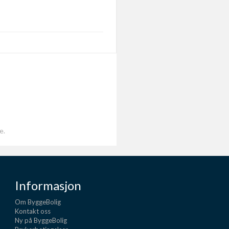
e.
Informasjon
Om ByggeBolig
Kontakt oss
Ny på ByggeBolig