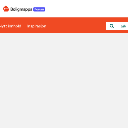
Nytt innhold
Inspirasjon
Boligens papirer
Den enkleste måten å få papirene i orden
rav
Verdi & økonomi
Din største investering
Papirer som mangler
Skaff dokumentasjon som mangler
Kom i gang med Boligmappa
Se din bolig? Klikk her