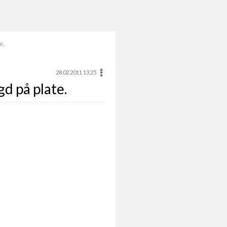
e.
28.02.2011 13.25
gd på plate.