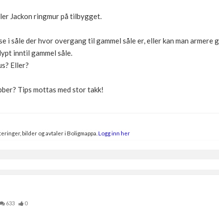
ler Jackon ringmur på tilbygget.
se i såle der hvor overgang til gammel såle er, eller kan man armere
dypt inntil gammel såle.
us? Eller?
bber? Tips mottas med stor takk!
eringer, bilder og avtaler i Boligmappa.
Logg inn her
633
0