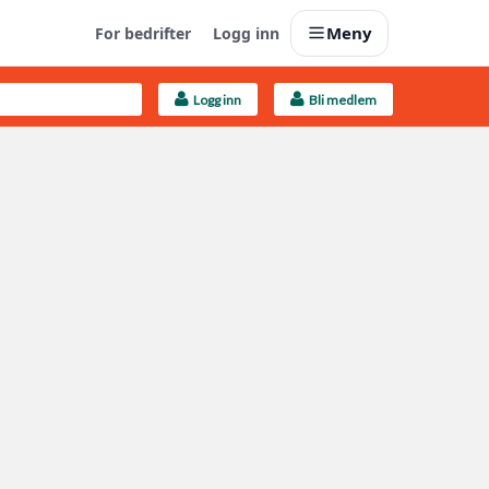
Meny
For bedrifter
Logg inn
Logg inn
Bli medlem
Last opp selv
Ta vare på fargekoder og kvitteringer
Finn håndverkere
Søk blant 9000 bedrifter
Kundeservice
Få svar på det du lurer på
Boligmappa+
Nytt
Få mer ut av Boligmappa