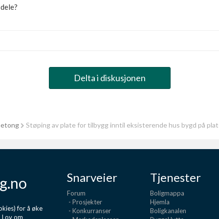
 dele?
Delta i diskusjonen
betong
Støping av plate for tilbygg inntil eksisterende hus bygd på plat
Snarveier
Tjenester
g.no
Forum
Boligmappa
- Prosjekter
Hjemla
kies) for å øke
- Konkurranser
Boligkanalen
d Lov om