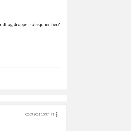
 godt og droppe isolasjonen her?
02.03.2011 10.37
#1