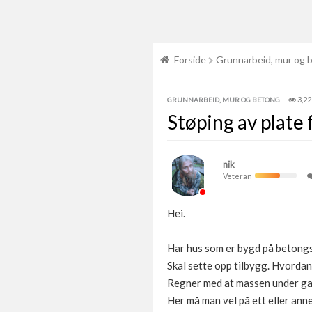
Forside
Grunnarbeid, mur og 
3,22
GRUNNARBEID, MUR OG BETONG
Støping av plate 
nik
Veteran
Hei.
Har hus som er bygd på betongs
Skal sette opp tilbygg. Hvord
Regner med at massen under gam
Her må man vel på ett eller ann