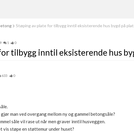
betong
Støping av plate for tilbygg inntil eksisterende hus bygd på plat
9
1
0
for tilbygg inntil eksisterende hus by
633
0
åle.
an gjør man ved overgang mellom ny og gammel betongsåle?
mel såle vil rase ut når men graver inntil husveggen.
et vis støpe en støttemur under huset?