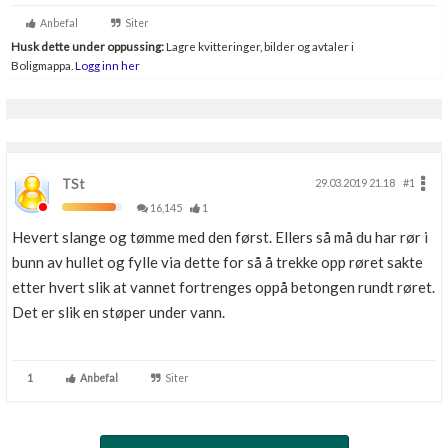
Boligmappa+
Anbefal
Siter
Nytt
Få mer ut av Boligmappa
Husk dette under oppussing:
Lagre kvitteringer, bilder og avtaler i
Boligmappa.
Logg inn her
TSt
29.03.2019 21.18
#1
16,145
1
Hevert slange og tømme med den først. Ellers så må du har rør i
bunn av hullet og fylle via dette for så å trekke opp røret sakte
etter hvert slik at vannet fortrenges oppå betongen rundt røret.
Det er slik en støper under vann.
1
Anbefal
Siter