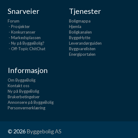
Snarveier
Tjenester
Forum
Boligmappa
- Prosjekter
Hjemla
- Konkurranser
Boligkanalen
- Markedsplassen
ByggeHytte
- Ny på ByggeBolig?
Leverandørguiden
- Off-Topic ChitChat
Byggvarelisten
Energiportalen
Informasjon
Om ByggeBolig
Kontakt oss
Ny på ByggeBolig
Brukerbetingelser
Annonsere på ByggeBolig
Personvernerklæring
© 2026
Byggebolig AS