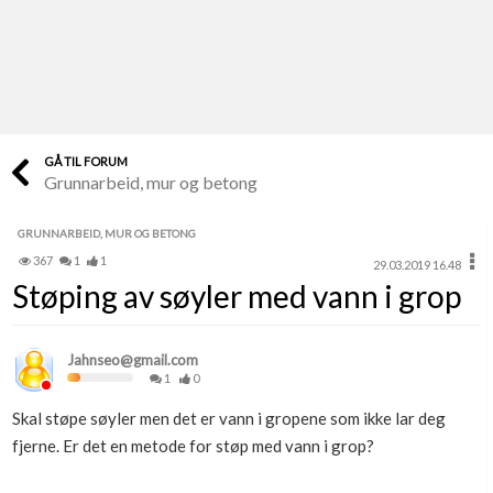
Last opp selv
Ta vare på fargekoder og kvitteringer
Verdi & økonomi
Din største investering
GÅ TIL FORUM
Grunnarbeid, mur og betong
Finn håndverkere
Søk blant 9000 bedrifter
GRUNNARBEID, MUR OG BETONG
367
1
1
29.03.2019 16.48
Papirer som mangler
Støping av søyler med vann i grop
Skaff dokumentasjon som mangler
Kundeservice
Jahnseo@gmail.com
Få svar på det du lurer på
1
0
Skal støpe søyler men det er vann i gropene som ikke lar deg
Kom i gang med Boligmappa
fjerne. Er det en metode for støp med vann i grop?
Se din bolig? Klikk her