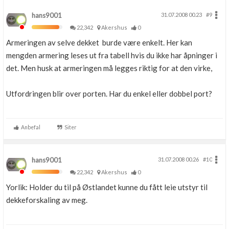
hans9001
31.07.2008 00.23
#9
22,342
Akershus
0
Armeringen av selve dekket burde være enkelt. Her kan
mengden armering leses ut fra tabell hvis du ikke har åpninger i
det. Men husk at armeringen må legges riktig for at den virke,
Utfordringen blir over porten. Har du enkel eller dobbel port?
Anbefal
Siter
hans9001
31.07.2008 00.26
#10
22,342
Akershus
0
Yorlik: Holder du til på Østlandet kunne du fått leie utstyr til
dekkeforskaling av meg.