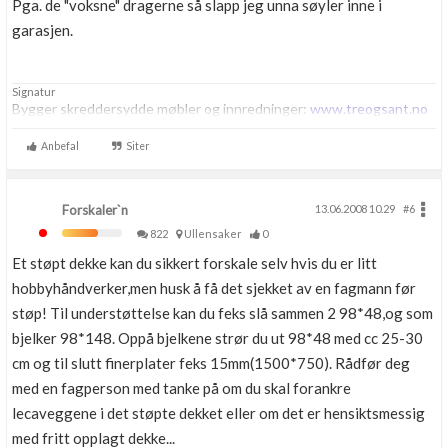
Pga. de "voksne" dragerne så slapp jeg unna søyler inne i
garasjen.
Signatur
Bygger skreddersydde møbler og innredninger:
www.treogsant.no
Anbefal
Siter
Forskaler`n
13.06.2008 10.29
#6
822
Ullensaker
0
Et støpt dekke kan du sikkert forskale selv hvis du er litt
hobbyhåndverker,men husk å få det sjekket av en fagmann før
støp! Til understøttelse kan du feks slå sammen 2 98*48,og som
bjelker 98*148. Oppå bjelkene strør du ut 98*48 med cc 25-30
cm og til slutt finerplater feks 15mm(1500*750). Rådfør deg
med en fagperson med tanke på om du skal forankre
lecaveggene i det støpte dekket eller om det er hensiktsmessig
med fritt opplagt dekke...