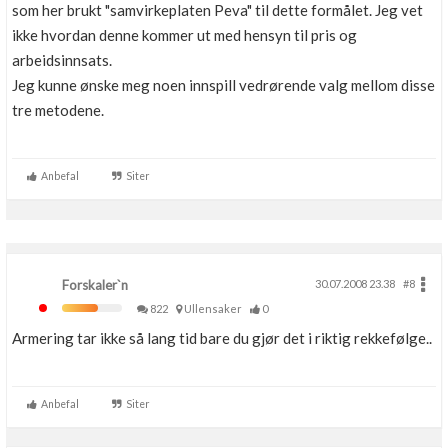
som her brukt "samvirkeplaten Peva" til dette formålet. Jeg vet
ikke hvordan denne kommer ut med hensyn til pris og
arbeidsinnsats.
Jeg kunne ønske meg noen innspill vedrørende valg mellom disse
tre metodene.
Anbefal
Siter
Forskaler`n
30.07.2008 23.38
#8
822
Ullensaker
0
Armering tar ikke så lang tid bare du gjør det i riktig rekkefølge..
Anbefal
Siter