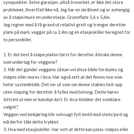
synspunkter. Selve garasjen, altså treverket, er ikke det store
Boligmappa+
problemet, ihvertfall ikke nå. Jeg har en skråtomt og er avhengig
Nytt
Få mer ut av Boligmappa
av å støpe/mure en underetasje. Grunnflate 5,6 x 5,6m.
Jeg regner med å få gravd ut relativt greit og trenger deretter
plate på mark, vegger på ca 2,4m og en etasjeskiller beregnet for
to personbiler.
1. Er det best å støpe platen først for deretter å bruke denne
som underlag for veggene?
2. Når det gjelder veggene så kan vel disse både forskales og
støpes eller mures i leca. Har også sett at det finnes noe som
heter systemblokk. Det ser ut som om denne stables helt opp
uten støping for deretter å fylles med betong. Dette høres
lettvint ut men er kanskje dyrt. Er leca-blokker det soleklare
valget?
Veggen ved innkjøring blir selvsagt fylt inntil med stein/jord og
må derfor tåle dette trykket.
3. Hva med etasjeskiller. Har sett at dette kan plass-støpes eller