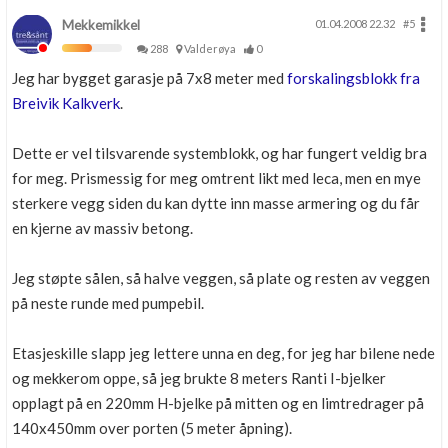
Mekkemikkel
01.04.2008 22.32
#5
288
Valderøya
0
Jeg har bygget garasje på 7x8 meter med
forskalingsblokk fra
Breivik Kalkverk
.
Dette er vel tilsvarende systemblokk, og har fungert veldig bra
for meg. Prismessig for meg omtrent likt med leca, men en mye
sterkere vegg siden du kan dytte inn masse armering og du får
en kjerne av massiv betong.
Jeg støpte sålen, så halve veggen, så plate og resten av veggen
på neste runde med pumpebil.
Etasjeskille slapp jeg lettere unna en deg, for jeg har bilene nede
og mekkerom oppe, så jeg brukte 8 meters Ranti I-bjelker
opplagt på en 220mm H-bjelke på mitten og en limtredrager på
140x450mm over porten (5 meter åpning).