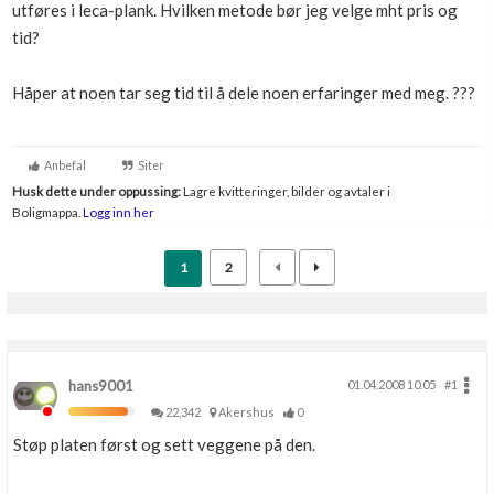
utføres i leca-plank. Hvilken metode bør jeg velge mht pris og
tid?
Håper at noen tar seg tid til å dele noen erfaringer med meg. ???
Anbefal
Siter
Husk dette under oppussing:
Lagre kvitteringer, bilder og avtaler i
Boligmappa.
Logg inn her
1
2
hans9001
01.04.2008 10.05
#1
22,342
Akershus
0
Støp platen først og sett veggene på den.