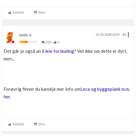
Anbefal
Siter
sonic-x
01.04.2008 18.47
#4
318
0
Det går jo også an å
leie forskaling
? Vet ikke om dette er dyrt,
men...
Forøvrig finner du kanskje mer info om
Leca og byggeplank m.m.
her
.
Anbefal
Siter