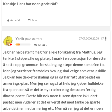
Kanskje Hans har noen gode råd?..
Anbefal
Siter
Yorlik
27.07.2008 22.58
#7
(trådstarter)
52
0
Jeg har nå bestemt meg for å leie forskaling fra Malthus. Jeg
tenkte å støpe såle og plate på mark i en operasjon for deretter
å sette opp grunnmur-forskaling og støpe denne som trinn to.
Men jeg vurderer fremdeles hva jeg skal velge som etasjeskille.
Jeg kan leie dekkeforskaling også og har fått utarbeidet en
armerings-plan. Men jeg ser også at hvis jeg kjøper hulldekke
fra spenncon så er dette mye raskere og dessuten ferdig
dimensjonert. Dette blir nok noen tusenn dyrere inkludert
påstøp men vuderer at det er verdt det med tanke på sparte
arbeidstimer med armering etc. Men nå ser jeg at det er noen