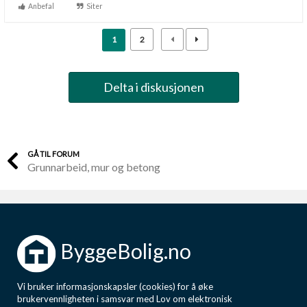
Anbefal
Siter
1
2
Delta i diskusjonen
GÅ TIL FORUM
Grunnarbeid, mur og betong
ByggeBolig.no
Vi bruker informasjonskapsler (cookies) for å øke
brukervennligheten i samsvar med Lov om elektronisk