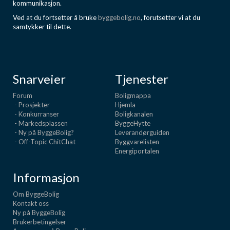
kommunikasjon.
Ved at du fortsetter å bruke
byggebolig.no
, forutsetter vi at du
samtykker til dette.
Snarveier
Tjenester
Forum
Boligmappa
- Prosjekter
Hjemla
- Konkurranser
Boligkanalen
- Markedsplassen
ByggeHytte
- Ny på ByggeBolig?
Leverandørguiden
- Off-Topic ChitChat
Byggvarelisten
Energiportalen
Informasjon
Om ByggeBolig
Kontakt oss
Ny på ByggeBolig
Brukerbetingelser