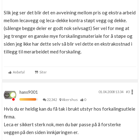
Slik jeg ser det blir det en avveining mellom pris og ekstra arbeid
mellom lecavegg og leca-dekke kontra støpt vegg og dekke.
(sålenge begge deler er godt nok selvsagt) Ser vel for meg at
jeg trenger en ganske mye forskalingsmateriale for å støpe og
siden jeg ikke har dette selv så blir vel dette en ekstrakostnad i
tillegg til merarbeidet med forskaling.
Anbefal
Siter
hans9001
01.04.2008 13.34
#3
22,342
Akershus
0
Hvis du er heldig kan du få tak i brukt utstyr hos forkalingsutleie
firma.
Leca er sikkert sterk nok, men du bør passe på å forsterke
veggen på den siden innkjøringen er.