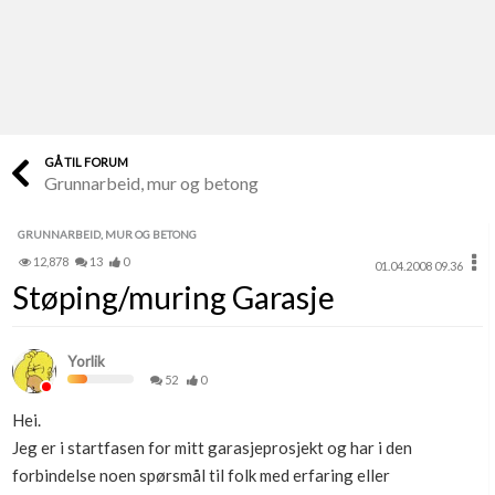
Last opp selv
Ta vare på fargekoder og kvitteringer
Verdi & økonomi
Din største investering
GÅ TIL FORUM
Grunnarbeid, mur og betong
Finn håndverkere
Søk blant 9000 bedrifter
GRUNNARBEID, MUR OG BETONG
12,878
13
0
01.04.2008 09.36
Papirer som mangler
Støping/muring Garasje
Skaff dokumentasjon som mangler
Kundeservice
Yorlik
Få svar på det du lurer på
52
0
Hei.
Kom i gang med Boligmappa
Jeg er i startfasen for mitt garasjeprosjekt og har i den
Se din bolig? Klikk her
forbindelse noen spørsmål til folk med erfaring eller