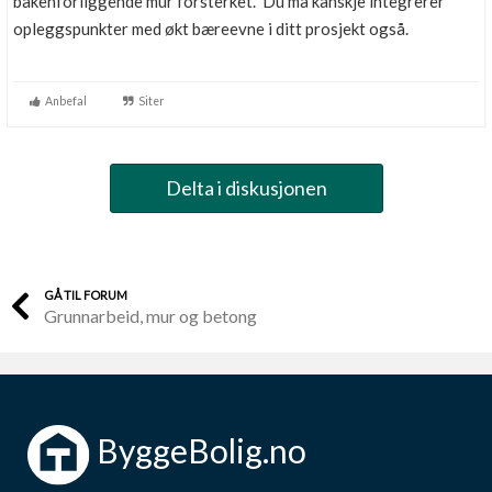
bakenforliggende mur forsterket. Du må kanskje integrerer
opleggspunkter med økt bæreevne i ditt prosjekt også.
Anbefal
Siter
Delta i diskusjonen
GÅ TIL FORUM
Grunnarbeid, mur og betong
ByggeBolig.no