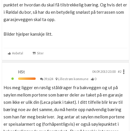
punktet er hvordan du skal få tilstrekkelig bæring. Og hvis det er
i Røldal du bor, så har du en betydelig snølast på terrassen som
garasjeveggen skal ta opp.
Bilder hjelper kanskje litt.
Anbefal
Siter
HSt
04.09.2013 23.00
#2
39,624
Lillestrøm kommune
0
Hos meg ligger en røslig ståldrager fra bakveggen og ut på
søylen mellom portene som bærer deler av taket på en garasje
som ikke er ulik din (Leca plank i taket). I ditt tilfelle blir krav til
bæring noe av det samme, du må hente opp nødvendig bæring
som han før meg beskriver. Jeg antar at søylen mellom portene
er speisalarmert og (forhåpentligvis) er også søylepunktet i