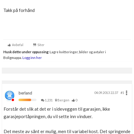
Takk på forhånd
Anbefal
Siter
Husk dette under oppussing:
Lagre kvitteringer, bilder og avtaler i
Boligmappa.
Logg inn her
berland
04.09.2013 22.37
#1
1,231
Bergen
0
Forstår det slik at det er i sideveggen til garasjen, ikke
garasjeportåpningen, du vil sette inn vinduer.
Det meste av sånt er mulig, men til variabel kost. Det springende