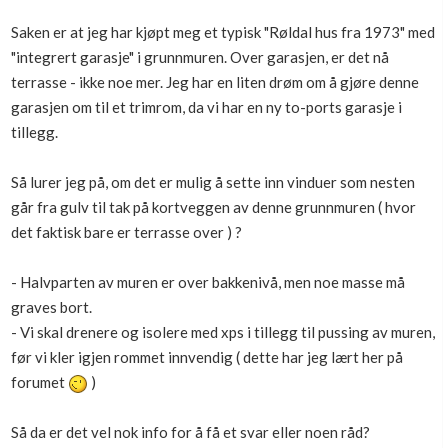
Boligmappa+
Saken er at jeg har kjøpt meg et typisk "Røldal hus fra 1973" med
Nytt
Få mer ut av Boligmappa
"integrert garasje" i grunnmuren. Over garasjen, er det nå
terrasse - ikke noe mer. Jeg har en liten drøm om å gjøre denne
garasjen om til et trimrom, da vi har en ny to-ports garasje i
tillegg.
Så lurer jeg på, om det er mulig å sette inn vinduer som nesten
går fra gulv til tak på kortveggen av denne grunnmuren ( hvor
det faktisk bare er terrasse over ) ?
- Halvparten av muren er over bakkenivå, men noe masse må
graves bort.
- Vi skal drenere og isolere med xps i tillegg til pussing av muren,
før vi kler igjen rommet innvendig ( dette har jeg lært her på
forumet
)
Så da er det vel nok info for å få et svar eller noen råd?