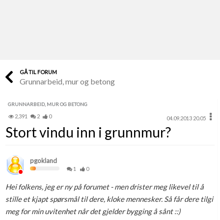
Last opp selv
Ta vare på fargekoder og kvitteringer
Verdi & økonomi
Din største investering
GÅ TIL FORUM
Grunnarbeid, mur og betong
Finn håndverkere
Søk blant 9000 bedrifter
GRUNNARBEID, MUR OG BETONG
2,391
2
0
04.09.2013 20.05
Papirer som mangler
Stort vindu inn i grunnmur?
Skaff dokumentasjon som mangler
Kundeservice
pgokland
Få svar på det du lurer på
1
0
Hei folkens, jeg er ny på forumet - men drister meg likevel til å
Kom i gang med Boligmappa
stille et kjapt spørsmål til dere, kloke mennesker. Så får dere tilgi
Se din bolig? Klikk her
meg for min uvitenhet når det gjelder bygging å sånt ::)