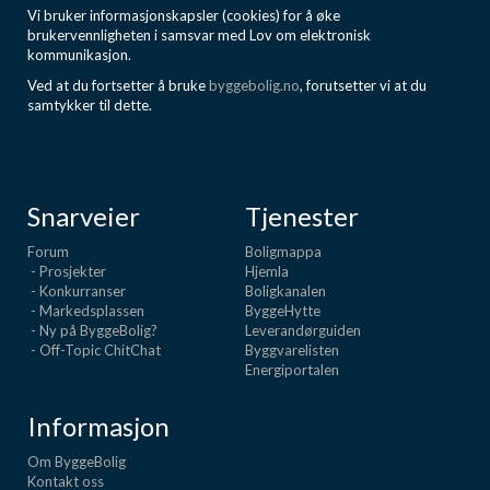
Vi bruker informasjonskapsler (cookies) for å øke
brukervennligheten i samsvar med Lov om elektronisk
kommunikasjon.
Ved at du fortsetter å bruke
byggebolig.no
, forutsetter vi at du
samtykker til dette.
Snarveier
Tjenester
Forum
Boligmappa
- Prosjekter
Hjemla
- Konkurranser
Boligkanalen
- Markedsplassen
ByggeHytte
- Ny på ByggeBolig?
Leverandørguiden
- Off-Topic ChitChat
Byggvarelisten
Energiportalen
Informasjon
Om ByggeBolig
Kontakt oss