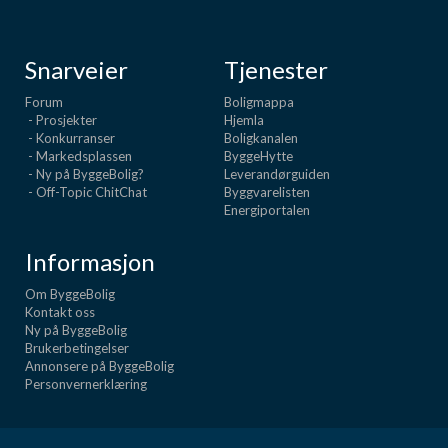
Snarveier
Tjenester
Forum
Boligmappa
- Prosjekter
Hjemla
- Konkurranser
Boligkanalen
- Markedsplassen
ByggeHytte
- Ny på ByggeBolig?
Leverandørguiden
- Off-Topic ChitChat
Byggvarelisten
Energiportalen
Informasjon
Om ByggeBolig
Kontakt oss
Ny på ByggeBolig
Brukerbetingelser
Annonsere på ByggeBolig
Personvernerklæring