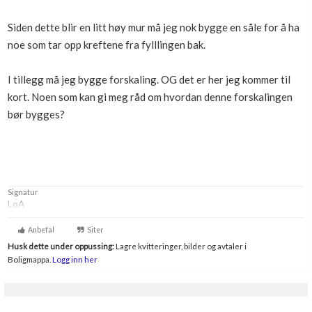
Siden dette blir en litt høy mur må jeg nok bygge en såle for å ha
noe som tar opp kreftene fra fylllingen bak.
I tillegg må jeg bygge forskaling. OG det er her jeg kommer til
kort. Noen som kan gi meg råd om hvordan denne forskalingen
bør bygges?
Signatur
LoA
Anbefal
Siter
Husk dette under oppussing:
Lagre kvitteringer, bilder og avtaler i
Boligmappa.
Logg inn her