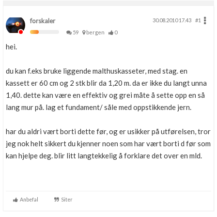
forskaler
30.08.2010 17.43
#1
59
bergen
0
hei.
du kan f.eks bruke liggende malthuskasseter, med stag. en
kassett er 60 cm og 2 stk blir da 1,20 m. da er ikke du langt unna
1,40. dette kan være en effektiv og grei måte å sette opp en så
lang mur på. lag et fundament/ såle med oppstikkende jern.
har du aldri vært borti dette før, og er usikker på utførelsen, tror
jeg nok helt sikkert du kjenner noen som har vært borti d før som
kan hjelpe deg. blir litt langtekkelig å forklare det over en mld.
Anbefal
Siter