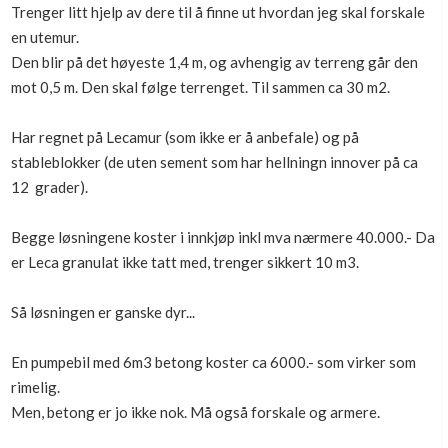
Trenger litt hjelp av dere til å finne ut hvordan jeg skal forskale
Boligmappa+
en utemur.
Nytt
Få mer ut av Boligmappa
Den blir på det høyeste 1,4 m, og avhengig av terreng går den
mot 0,5 m. Den skal følge terrenget. Til sammen ca 30 m2.
Har regnet på Lecamur (som ikke er å anbefale) og på
stableblokker (de uten sement som har hellningn innover på ca
12 grader).
Begge løsningene koster i innkjøp inkl mva nærmere 40.000.- Da
er Leca granulat ikke tatt med, trenger sikkert 10 m3.
Så løsningen er ganske dyr...
En pumpebil med 6m3 betong koster ca 6000.- som virker som
rimelig.
Men, betong er jo ikke nok. Må også forskale og armere.