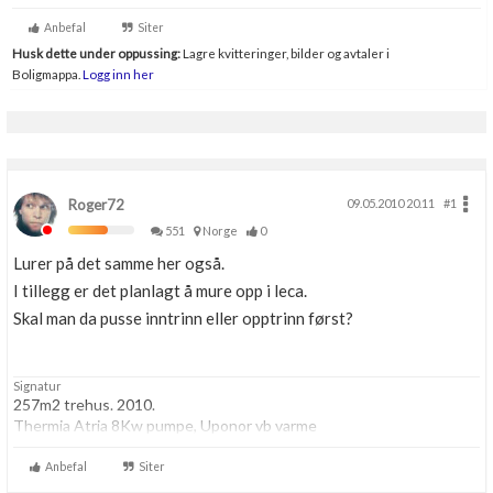
Anbefal
Siter
Husk dette under oppussing:
Lagre kvitteringer, bilder og avtaler i
Boligmappa.
Logg inn her
Roger72
09.05.2010 20.11
#1
551
Norge
0
Lurer på det samme her også.
I tillegg er det planlagt å mure opp i leca.
Skal man da pusse inntrinn eller opptrinn først?
Signatur
257m2 trehus. 2010.
Thermia Atria 8Kw pumpe, Uponor vb varme
Anbefal
Siter