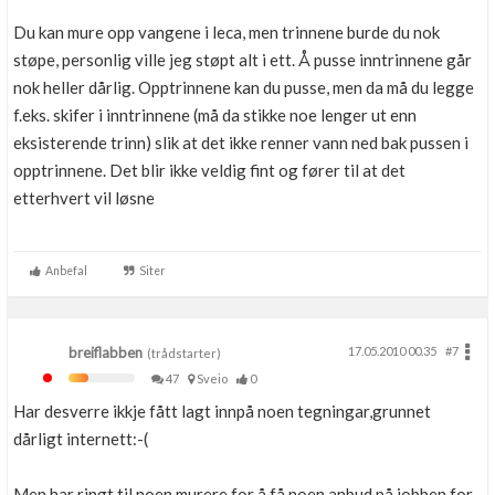
Du kan mure opp vangene i leca, men trinnene burde du nok
støpe, personlig ville jeg støpt alt i ett. Å pusse inntrinnene går
nok heller dårlig. Opptrinnene kan du pusse, men da må du legge
f.eks. skifer i inntrinnene (må da stikke noe lenger ut enn
eksisterende trinn) slik at det ikke renner vann ned bak pussen i
opptrinnene. Det blir ikke veldig fint og fører til at det
etterhvert vil løsne
Anbefal
Siter
breiflabben
17.05.2010 00.35
#7
(trådstarter)
47
Sveio
0
Har desverre ikkje fått lagt innpå noen tegningar,grunnet
dårligt internett:-(
Men har ringt til noen murere for å få noen anbud på jobben,for