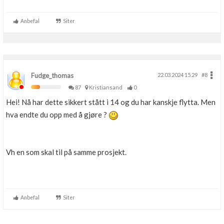
Anbefal
Siter
Fudge_thomas
22.03.2024 15.29
#8
87
Kristiansand
0
Hei! Nå har dette sikkert stått i 14 og du har kanskje flytta. Men
hva endte du opp med å gjøre ?
Vh en som skal til på samme prosjekt.
Anbefal
Siter