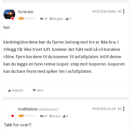
forskaler
09.05.2010 20.40
#2
59
bergen
0
hei.
kledningsbordene bør du fjerne. betong mot tre er ikke bra. i
tillegg får ikke treet luft. kommer det fukt nedi så vil bordene
råtne. fjern bordene til du kommer til asfaltplaten. intill denne
kan du legge en tynn remse isopor. støp mot isoporen. isoporen
kan du bare feste med spiker inn i asfaltplaten.
Anbefal
Siter
breiflabben
09.05.2010 21.18
#3
(trådstarter)
47
Sveio
0
Takk for svar!!