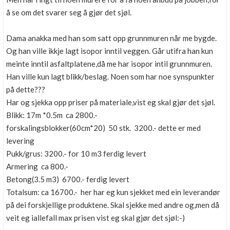
å se om det svarer seg å gjør det sjøl.
Dama anakka med han som satt opp grunnmuren når me bygde.
Og han ville ikkje lagt isopor inntil veggen. Går utifra han kun
meinte inntil asfaltplatene,då me har isopor intil grunnmuren.
Han ville kun lagt blikk/beslag. Noen som har noe synspunkter
på dette???
Har og sjekka opp priser på materiale,vist eg skal gjør det sjøl.
Blikk: 17m *0.5m ca 2800.-
forskalingsblokker(60cm*20) 50 stk. 3200.- dette er med
levering
Pukk/grus: 3200.- for 10 m3 ferdig levert
Armering ca 800.-
Betong(3.5 m3) 6700.- ferdig levert
Totalsum: ca 16700.- her har eg kun sjekket med ein leverandør
på dei forskjellige produktene. Skal sjekke med andre og,men då
veit eg iallefall max prisen vist eg skal gjør det sjøl:-)