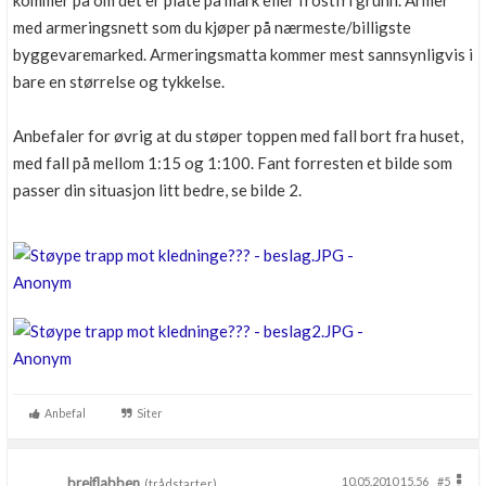
kommer på om det er plate på mark eller frostfri grunn. Armer
med armeringsnett som du kjøper på nærmeste/billigste
byggevaremarked. Armeringsmatta kommer mest sannsynligvis i
bare en størrelse og tykkelse.
Anbefaler for øvrig at du støper toppen med fall bort fra huset,
med fall på mellom 1:15 og 1:100. Fant forresten et bilde som
passer din situasjon litt bedre, se bilde 2.
Anbefal
Siter
breiflabben
10.05.2010 15.56
#5
(trådstarter)