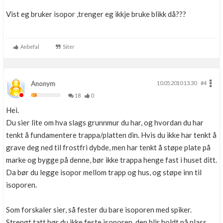
Vist eg bruker isopor ,trenger eg ikkje bruke blikk då???
Anbefal
Siter
Anonym
10.05.2010 13.30
#4
18
0
Hei.
Du sier lite om hva slags grunnmur du har, og hvordan du har
tenkt å fundamentere trappa/platten din. Hvis du ikke har tenkt å
grave deg ned til frostfri dybde, men har tenkt å støpe plate på
marke og bygge på denne, bør ikke trappa henge fast i huset ditt.
Da bør du legge isopor mellom trapp og hus, og støpe inn til
isoporen.
Som forskaler sier, så fester du bare isoporen med spiker.
Strengt tatt bør du ikke feste isoporen, den blir holdt på plass