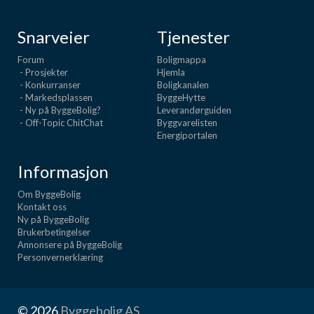
Snarveier
Tjenester
Forum
Boligmappa
- Prosjekter
Hjemla
- Konkurranser
Boligkanalen
- Markedsplassen
ByggeHytte
- Ny på ByggeBolig?
Leverandørguiden
- Off-Topic ChitChat
Byggvarelisten
Energiportalen
Informasjon
Om ByggeBolig
Kontakt oss
Ny på ByggeBolig
Brukerbetingelser
Annonsere på ByggeBolig
Personvernerklæring
© 2026
Byggebolig AS