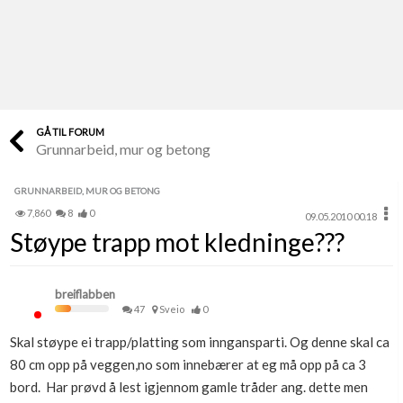
Last opp selv
Ta vare på fargekoder og kvitteringer
Verdi & økonomi
Din største investering
GÅ TIL FORUM
Grunnarbeid, mur og betong
Finn håndverkere
Søk blant 9000 bedrifter
GRUNNARBEID, MUR OG BETONG
7,860
8
0
09.05.2010 00.18
Papirer som mangler
Støype trapp mot kledninge???
Skaff dokumentasjon som mangler
Kundeservice
breiflabben
Få svar på det du lurer på
47
Sveio
0
Skal støype ei trapp/platting som inngansparti. Og denne skal ca
Kom i gang med Boligmappa
80 cm opp på veggen,no som innebærer at eg må opp på ca 3
Se din bolig? Klikk her
bord. Har prøvd å lest igjennom gamle tråder ang. dette men