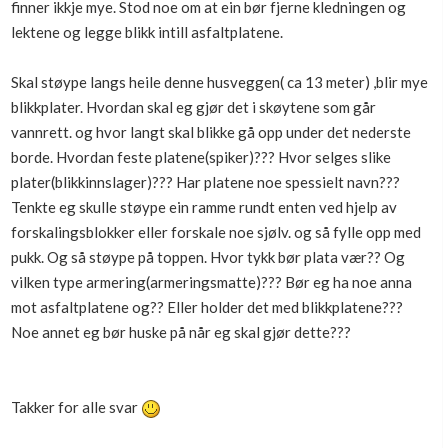
finner ikkje mye. Stod noe om at ein bør fjerne kledningen og
Boligmappa+
lektene og legge blikk intill asfaltplatene.
Nytt
Få mer ut av Boligmappa
Skal støype langs heile denne husveggen( ca 13 meter) ,blir mye
blikkplater. Hvordan skal eg gjør det i skøytene som går
vannrett. og hvor langt skal blikke gå opp under det nederste
borde. Hvordan feste platene(spiker)??? Hvor selges slike
plater(blikkinnslager)??? Har platene noe spessielt navn???
Tenkte eg skulle støype ein ramme rundt enten ved hjelp av
forskalingsblokker eller forskale noe sjølv. og så fylle opp med
pukk. Og så støype på toppen. Hvor tykk bør plata vær?? Og
vilken type armering(armeringsmatte)??? Bør eg ha noe anna
mot asfaltplatene og?? Eller holder det med blikkplatene???
Noe annet eg bør huske på når eg skal gjør dette???
Takker for alle svar