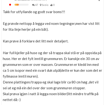
47
Sveio
0
Takk for utfyllande og godt svar boms!!!
Eg prøvde nettopp å legga ved noen tegninger,men har vist litt
for lita linje her(er på ein båt).
Kan prøve å forklare det litt meir detaljert.
Har full kjeller på huse og der så trappa skal stå er på oppsida på
huse. Her er det fylt inntill grunnmuren. Er kanskje ein 30 cm av
grunnmuren som er over massen. Grunnmuren er kledd inn med
ca 5 cm isopor med ein svart duk utpå(dette er kun der som det er
fyllmasse inntil muren).
Denne plattingen/trappa eg skal lage blir ca 80 cm høg ,det vil
sei at eg må ein del over der som grunnmuren stopper.
Skal prøva igjen i natt å legga noen bilder(litt mindre traffik på
nettet då:-)