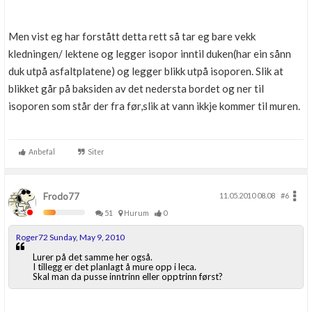
Men vist eg har forstått detta rett så tar eg bare vekk
kledningen/ lektene og legger isopor inntil duken(har ein sånn
duk utpå asfaltplatene) og legger blikk utpå isoporen. Slik at
blikket går på baksiden av det nedersta bordet og ner til
isoporen som står der fra før,slik at vann ikkje kommer til muren.
Anbefal
Siter
Frodo77
11.05.2010 08.08
#6
51
Hurum
0
Roger72 Sunday, May 9, 2010
Lurer på det samme her også.
I tillegg er det planlagt å mure opp i leca.
Skal man da pusse inntrinn eller opptrinn først?