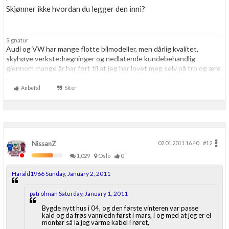
Skjønner ikke hvordan du legger den inni?
Boligmappa+
Nytt
Få mer ut av Boligmappa
Signatur
Audi og VW har mange flotte bilmodeller, men dårlig kvalitet,
skyhøye verkstedregninger og nedlatende kundebehandlig
gjennom mange år har ført til at jeg har lovet meg selv på tro og ære
at jeg resten av livet aldri skal kjøpe noe som helst hos VAG igjen.
Aldri.
Anbefal
Siter
NissanZ
02.01.2011 16.40
#12
1,029
Oslo
0
Harald1966 Sunday, January 2, 2011
patrolman Saturday, January 1, 2011
Bygde nytt hus i 04, og den første vinteren var passe
kald og da frøs vannledn først i mars, i og med at jeg er el
montør så la jeg varme kabel i røret,