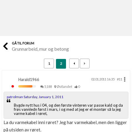
Last opp selv
Ta vare på fargekoder og kvitteringer
Verdi & økonomi
Din største investering
GÅ TIL FORUM
Grunnarbeid, mur og betong
Finn håndverkere
Søk blant 9000 bedrifter
1
2
Papirer som mangler
Skaff dokumentasjon som mangler
Harald1966
02.01.2011 16.35
#11
5,188
Østlandet
0
Kundeservice
patrolman Saturday, January 1, 2011
Få svar på det du lurer på
Bygde nytt hus i 04, og den første vinteren var passe kald og da
frøs vannledn først i mars, i og med at jeg er el montør så la jeg
varme kabel i røret,
Kom i gang med Boligmappa
Se din bolig? Klikk her
La du varmekabel inni røret? Jeg har varmekabel, men den ligger
på utsiden av røret.