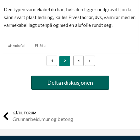
Den typen varmekabel du har, hvis den ligger nedgravd i jorda,
sånn svart plast ledning, kalles Elvestadrør, dvs, vannrør med en
varmekabel lagt utenpå og med en alufolie rundt seg.
Anbefal
Siter
1
2
Delta i diskusjonen
GÅ TIL FORUM
Grunnarbeid, mur og betong