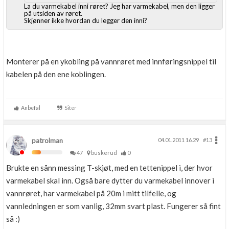
La du varmekabel inni røret? Jeg har varmekabel, men den ligger
på utsiden av røret.
Skjønner ikke hvordan du legger den inni?
Monterer på en ykobling på vannrøret med innføringsnippel til
kabelen på den ene koblingen.
Anbefal
Siter
patrolman
04.01.2011 16.29
#13
47
buskerud
0
Brukte en sånn messing T-skjøt, med en tettenippel i, der hvor
varmekabel skal inn. Også bare dytter du varmekabel innover i
vannrøret, har varmekabel på 20m i mitt tilfelle, og
vannledningen er som vanlig, 32mm svart plast. Fungerer så fint
så :)