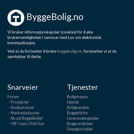
ByggeBolig.no
Vi bruker informasjonskapsler (cookies) for å øke
brukervennligheten i samsvar med Lov om elektronisk
kommunikasjon.
Ved at du fortsetter å bruke
byggebolig.no
, forutsetter vi at du
samtykker til dette.
Snarveier
Tjenester
Forum
Boligmappa
- Prosjekter
Hjemla
- Konkurranser
Boligkanalen
- Markedsplassen
ByggeHytte
- Ny på ByggeBolig?
Leverandørguiden
- Off-Topic ChitChat
Byggvarelisten
Energiportalen