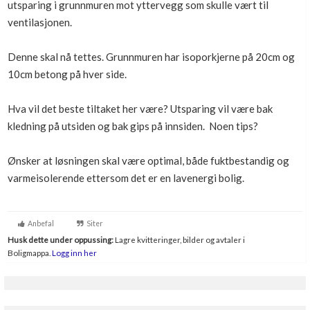
utsparing i grunnmuren mot yttervegg som skulle vært til
Boligmappa+
ventilasjonen.
Nytt
Få mer ut av Boligmappa
Denne skal nå tettes. Grunnmuren har isoporkjerne på 20cm og
10cm betong på hver side.
Hva vil det beste tiltaket her være? Utsparing vil være bak
kledning på utsiden og bak gips på innsiden. Noen tips?
Ønsker at løsningen skal være optimal, både fuktbestandig og
varmeisolerende ettersom det er en lavenergi bolig.
Anbefal
Siter
Husk dette under oppussing:
Lagre kvitteringer, bilder og avtaler i
Boligmappa.
Logg inn her