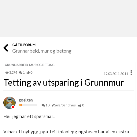
Last opp selv
Ta vare på fargekoder og kvitteringer
Verdi & økonomi
Din største investering
GÅ TIL FORUM
Grunnarbeid, mur og betong
Finn håndverkere
Søk blant 9000 bedrifter
GRUNNARBEID, MUR OG BETONG
3,274
1
0
19.03.2011 20.11
Papirer som mangler
Tetting av utsparing i Grunnmur
Skaff dokumentasjon som mangler
Kundeservice
goelgen
Få svar på det du lurer på
10
Sola/Sandnes
0
Hei, jeg har ett spørsmål...
Kom i gang med Boligmappa
Se din bolig? Klikk her
Vi har ett nybygg, pga. feil i planleggingsfasen har vi en ekstra