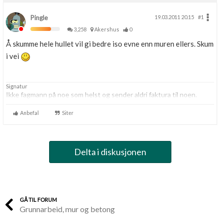
Pingle
19.03.2011 20.15
#1
3,258
Akershus
0
Å skumme hele hullet vil gi bedre iso evne enn muren ellers. Skum
i vei
Signatur
Ikke fagmann på noe som helst og sender aldri faktura til noen.
Anbefal
Siter
Delta i diskusjonen
GÅ TIL FORUM
Grunnarbeid, mur og betong