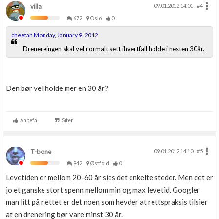
villa
09.01.2012 14.01
#4
672
Oslo
0
cheetah Monday, January 9, 2012
Drenereingen skal vel normalt sett ihvertfall holde i nesten 30år.
Den bør vel holde mer en 30 år?
Anbefal
Siter
T-bone
09.01.2012 14.10
#5
942
Østfold
0
Levetiden er mellom 20-60 år sies det enkelte steder. Men det er
jo et ganske stort spenn mellom min og max levetid. Googler
man litt på nettet er det noen som hevder at rettspraksis tilsier
at en drenering bør vare minst 30 år.