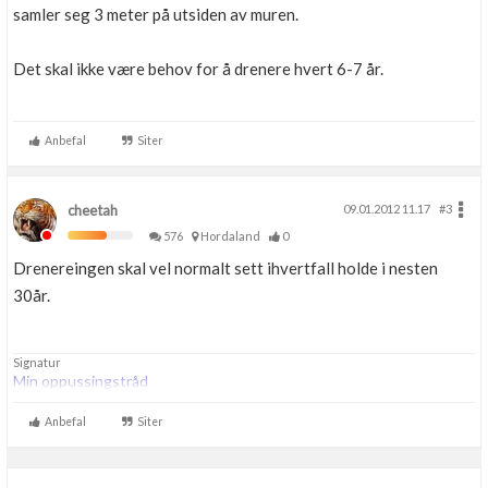
samler seg 3 meter på utsiden av muren.
Det skal ikke være behov for å drenere hvert 6-7 år.
Anbefal
Siter
cheetah
09.01.2012 11.17
#3
576
Hordaland
0
Drenereingen skal vel normalt sett ihvertfall holde i nesten
30år.
Signatur
Min oppussingstråd
Anbefal
Siter