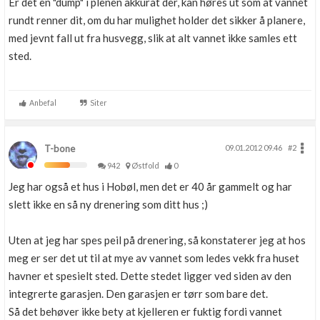
Er det en "dump" i plenen akkurat der, kan høres ut som at vannet
rundt renner dit, om du har mulighet holder det sikker å planere,
med jevnt fall ut fra husvegg, slik at alt vannet ikke samles ett
sted.
Anbefal
Siter
T-bone
09.01.2012 09.46
#2
942
Østfold
0
Jeg har også et hus i Hobøl, men det er 40 år gammelt og har
slett ikke en så ny drenering som ditt hus ;)
Uten at jeg har spes peil på drenering, så konstaterer jeg at hos
meg er ser det ut til at mye av vannet som ledes vekk fra huset
havner et spesielt sted. Dette stedet ligger ved siden av den
integrerte garasjen. Den garasjen er tørr som bare det.
Så det behøver ikke bety at kjelleren er fuktig fordi vannet