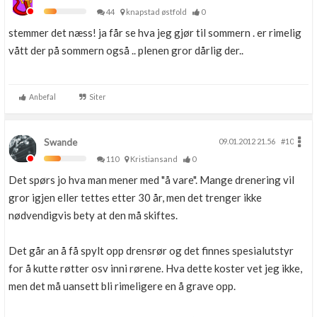
44
knapstad østfold
0
stemmer det næss! ja får se hva jeg gjør til sommern . er rimelig
vått der på sommern også .. plenen gror dårlig der..
Anbefal
Siter
Swande
09.01.2012 21.56
#10
110
Kristiansand
0
Det spørs jo hva man mener med "å vare". Mange drenering vil
gror igjen eller tettes etter 30 år, men det trenger ikke
nødvendigvis bety at den må skiftes.
Det går an å få spylt opp drensrør og det finnes spesialutstyr
for å kutte røtter osv inni rørene. Hva dette koster vet jeg ikke,
men det må uansett bli rimeligere en å grave opp.