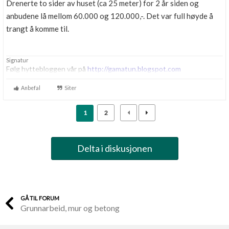
Drenerte to sider av huset (ca 25 meter) for 2 år siden og
anbudene lå mellom 60.000 og 120.000,-. Det var full høyde å
trangt å komme til.
Signatur
Følg hyttebloggen vår på
http://gamatun.blogspot.com
Anbefal
Siter
1
2
Delta i diskusjonen
GÅ TIL FORUM
Grunnarbeid, mur og betong