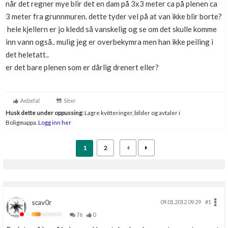
når det regner mye blir det en dam på 3x3 meter ca på plenen ca
Boligmappa+
3 meter fra grunnmuren. dette tyder vel på at van ikke blir borte?
Nytt
Få mer ut av Boligmappa
hele kjellern er jo kledd så vanskelig og se om det skulle komme
inn vann også.. mulig jeg er overbekymra men han ikke peiling i
det heletatt..
er det bare plenen som er dårlig drenert eller?
Anbefal
Siter
Husk dette under oppussing:
Lagre kvitteringer, bilder og avtaler i
Boligmappa.
Logg inn her
1
2
scav0r
09.01.2012 09.29
#1
76
0