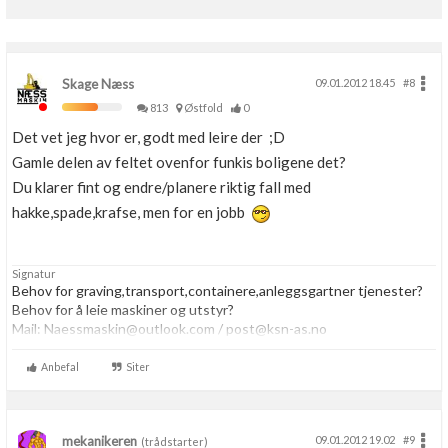
Skage Næss
09.01.2012 18.45
#8
813
Østfold
0
Det vet jeg hvor er, godt med leire der ;D
Gamle delen av feltet ovenfor funkis boligene det?
Du klarer fint og endre/planere riktig fall med
hakke,spade,krafse, men for en jobb
Signatur
Behov for graving,transport,containere,anleggsgartner tjenester?
Behov for å leie maskiner og utstyr?
Mail: Naessmaskin@outlook.com / post@ksn-as.no
www.ksn-as.no
Tlf:48018107 | PM
Anbefal
Siter
mekanikeren
09.01.2012 19.02
#9
(trådstarter)