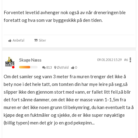
Forventet levetid avhenger nok også av når dreneringen ble
foretatt og hva som var byggeskikk på den tiden.
Anbefal
Siter
Skage Næss
09.01.2012 15.29
#6
813
Østfold
0
Om det samler seg vann 3 meter fra muren trenger det ikke å
bety noe i det hele tatt, om tomten din har mye leire på seg,så
slipper ikke den gjennom stort med vann, er fallet litt feil,så blir
det fort sånne dammer, om det ikke er masse vann 1-1,5m fra
muren er det ikke noen grunn til bekymring, du kan eventuelt ta å
kjøpe deg en fuktmåler og sjekke, de er ikke super nøyaktige
(billig typen) men det gir jo en god pekepinn...