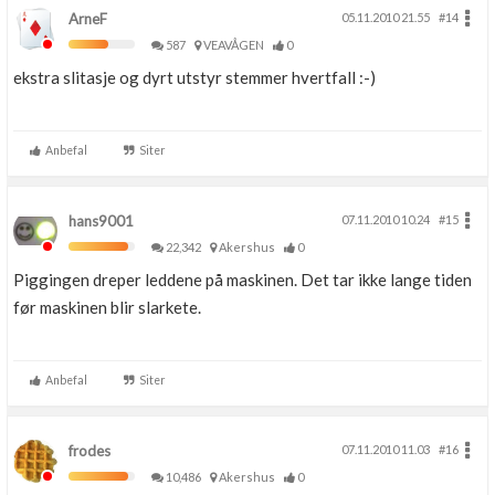
ArneF
05.11.2010 21.55
#14
587
VEAVÅGEN
0
ekstra slitasje og dyrt utstyr stemmer hvertfall :-)
Anbefal
Siter
hans9001
07.11.2010 10.24
#15
22,342
Akershus
0
Piggingen dreper leddene på maskinen. Det tar ikke lange tiden
før maskinen blir slarkete.
Anbefal
Siter
frodes
07.11.2010 11.03
#16
10,486
Akershus
0