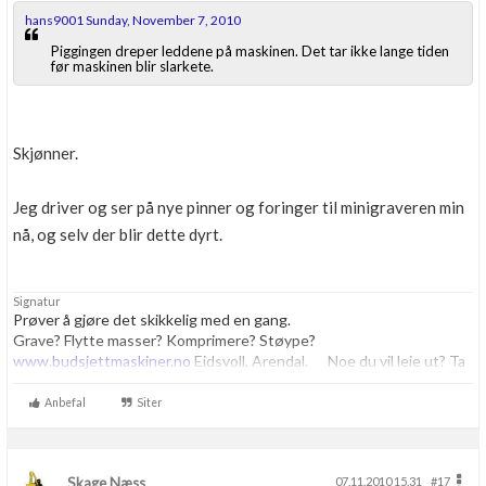
hans9001 Sunday, November 7, 2010
Piggingen dreper leddene på maskinen. Det tar ikke lange tiden
før maskinen blir slarkete.
Skjønner.
Jeg driver og ser på nye pinner og foringer til minigraveren min
nå, og selv der blir dette dyrt.
Signatur
Prøver å gjøre det skikkelig med en gang.
Grave? Flytte masser? Komprimere? Støype?
www.budsjettmaskiner.no
Eidsvoll, Arendal. Noe du vil leie ut? Ta
kontakt, vi har plass til flere.
Anbefal
Siter
Skage Næss
07.11.2010 15.31
#17