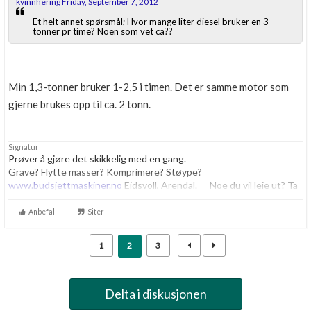
kvinnhering Friday, September 7, 2012
Et helt annet spørsmål; Hvor mange liter diesel bruker en 3-
tonner pr time? Noen som vet ca??
Min 1,3-tonner bruker 1-2,5 i timen. Det er samme motor som
gjerne brukes opp til ca. 2 tonn.
Signatur
Prøver å gjøre det skikkelig med en gang.
Grave? Flytte masser? Komprimere? Støype?
www.budsjettmaskiner.no
Eidsvoll, Arendal. Noe du vil leie ut? Ta
kontakt, vi har plass til flere.
Anbefal
Siter
1
2
3
Delta i diskusjonen