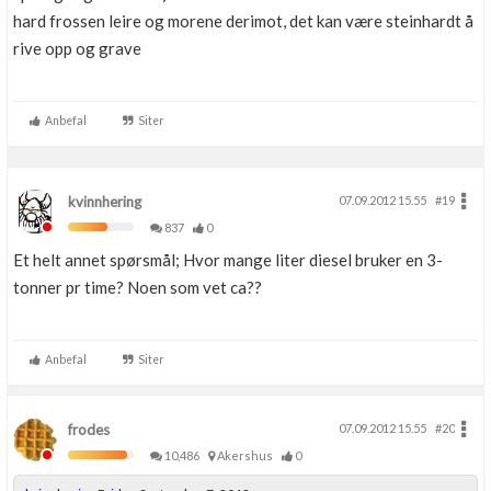
hard frossen leire og morene derimot, det kan være steinhardt å
rive opp og grave
Anbefal
Siter
kvinnhering
07.09.2012 15.55
#19
837
0
Et helt annet spørsmål; Hvor mange liter diesel bruker en 3-
tonner pr time? Noen som vet ca??
Anbefal
Siter
frodes
07.09.2012 15.55
#20
10,486
Akershus
0