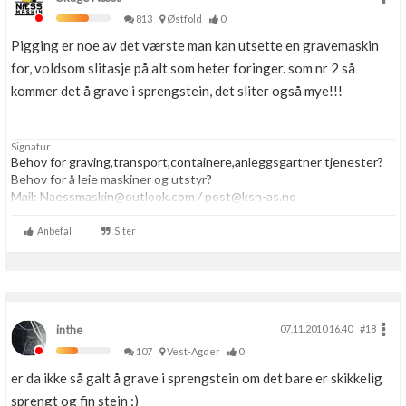
813
Østfold
0
Pigging er noe av det værste man kan utsette en gravemaskin
for, voldsom slitasje på alt som heter foringer. som nr 2 så
kommer det å grave i sprengstein, det sliter også mye!!!
Signatur
Behov for graving,transport,containere,anleggsgartner tjenester?
Behov for å leie maskiner og utstyr?
Mail: Naessmaskin@outlook.com / post@ksn-as.no
www.ksn-as.no
Tlf:48018107 | PM
Anbefal
Siter
inthe
07.11.2010 16.40
#18
107
Vest-Agder
0
er da ikke så galt å grave i sprengstein om det bare er skikkelig
sprengt og fin stein :)