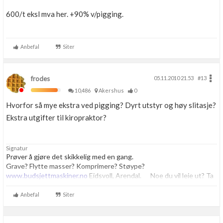
600/t eksl mva her. +90% v/pigging.
Anbefal
Siter
frodes
05.11.2010 21.53
#13
10,486
Akershus
0
Hvorfor så mye ekstra ved pigging? Dyrt utstyr og høy slitasje?
Ekstra utgifter til kiropraktor?
Signatur
Prøver å gjøre det skikkelig med en gang.
Grave? Flytte masser? Komprimere? Støype?
www.budsjettmaskiner.no
Eidsvoll, Arendal. Noe du vil leie ut? Ta
kontakt, vi har plass til flere.
Anbefal
Siter