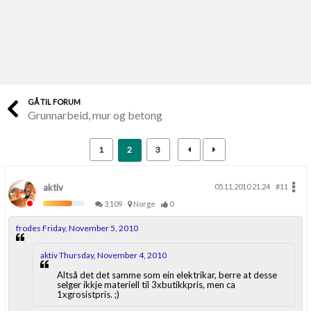
Last opp selv
Ta vare på fargekoder og kvitteringer
Verdi & økonomi
Din største investering
GÅ TIL FORUM
Grunnarbeid, mur og betong
Finn håndverkere
Søk blant 9000 bedrifter
1
2
3
Papirer som mangler
Skaff dokumentasjon som mangler
aktiv
05.11.2010 21.24
#11
3,109
Norge
0
Kundeservice
frodes Friday, November 5, 2010
Få svar på det du lurer på
aktiv Thursday, November 4, 2010
Kom i gang med Boligmappa
Altså det det samme som ein elektrikar, berre at desse
selger ikkje materiell til 3xbutikkpris, men ca
Se din bolig? Klikk her
1xgrosistpris. ;)