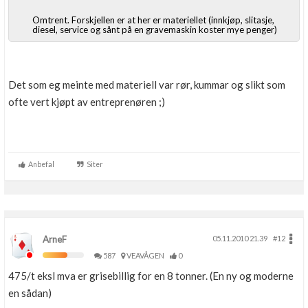
Boligmappa+
Omtrent. Forskjellen er at her er materiellet (innkjøp, slitasje,
Nytt
Få mer ut av Boligmappa
diesel, service og sånt på en gravemaskin koster mye penger)
Det som eg meinte med materiell var rør, kummar og slikt som
ofte vert kjøpt av entreprenøren ;)
Anbefal
Siter
ArneF
05.11.2010 21.39
#12
587
VEAVÅGEN
0
475/t eksl mva er grisebillig for en 8 tonner. (En ny og moderne
en sådan)