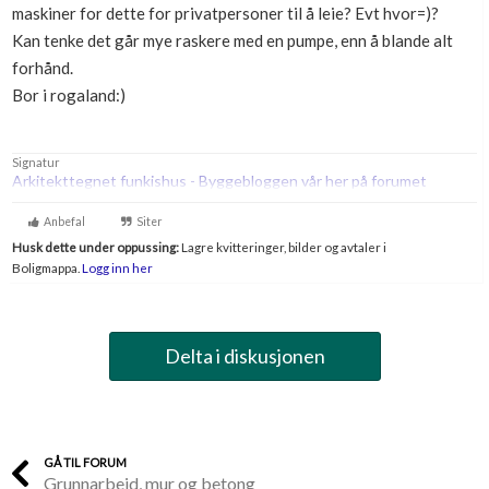
maskiner for dette for privatpersoner til å leie? Evt hvor=)?
Boligmappa+
Kan tenke det går mye raskere med en pumpe, enn å blande alt
Nytt
Få mer ut av Boligmappa
forhånd.
Bor i rogaland:)
Signatur
Arkitekttegnet funkishus - Byggebloggen vår her på forumet
Anbefal
Siter
Husk dette under oppussing:
Lagre kvitteringer, bilder og avtaler i
Boligmappa.
Logg inn her
Delta i diskusjonen
GÅ TIL FORUM
Grunnarbeid, mur og betong