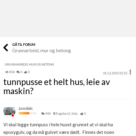
Last opp selv
Ta vare på fargekoder og kvitteringer
Verdi & økonomi
Din største investering
GÅ TIL FORUM
Grunnarbeid, mur og betong
Finn håndverkere
Søk blant 9000 bedrifter
GRUNNARBEID, MUR OG BETONG
834
0
0
01.12.2010 23.32
Papirer som mangler
tunnpusse et helt hus, leie av
Skaff dokumentasjon som mangler
maskin?
Kundeservice
Få svar på det du lurer på
zoodels
944
Rogaland, Sola
0
Kom i gang med Boligmappa
Vi skal legge tunnpuss i hele huset grunnet at vi skal ha
Se din bolig? Klikk her
epoxygulv, og da må gulvet være dødt. Finnes det noen