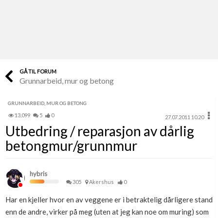
Last opp selv
Ta vare på fargekoder og kvitteringer
Verdi & økonomi
Din største investering
GÅ TIL FORUM
Grunnarbeid, mur og betong
Finn håndverkere
Søk blant 9000 bedrifter
GRUNNARBEID, MUR OG BETONG
13,099
5
0
27.07.2011 10.20
Papirer som mangler
Utbedring / reparasjon av dårlig
Skaff dokumentasjon som mangler
betongmur/grunnmur
Kundeservice
Få svar på det du lurer på
hybris
305
Akershus
0
Kom i gang med Boligmappa
Har en kjeller hvor en av veggene er i betraktelig dårligere stand
Se din bolig? Klikk her
enn de andre, virker på meg (uten at jeg kan noe om muring) som