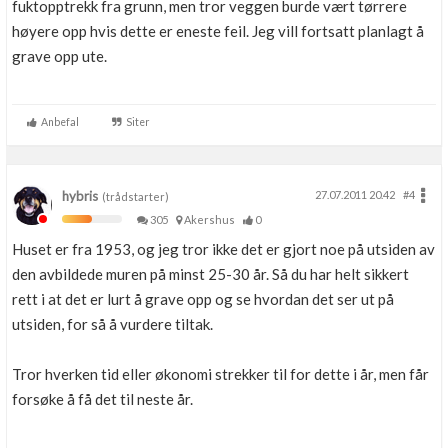
fuktopptrekk fra grunn, men tror veggen burde vært tørrere
høyere opp hvis dette er eneste feil. Jeg vill fortsatt planlagt å
grave opp ute.
Anbefal
Siter
hybris
27.07.2011 20.42
#4
(trådstarter)
305
Akershus
0
Huset er fra 1953, og jeg tror ikke det er gjort noe på utsiden av
den avbildede muren på minst 25-30 år. Så du har helt sikkert
rett i at det er lurt å grave opp og se hvordan det ser ut på
utsiden, for så å vurdere tiltak.
Tror hverken tid eller økonomi strekker til for dette i år, men får
forsøke å få det til neste år.