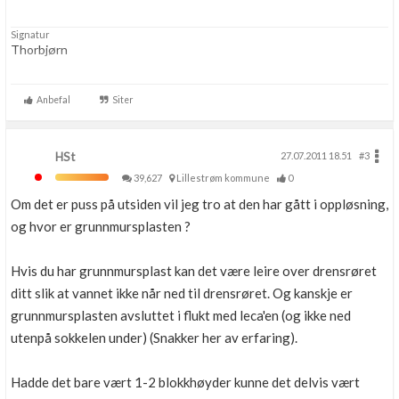
Signatur
Thorbjørn
Anbefal
Siter
HSt
27.07.2011 18.51
#3
39,627
Lillestrøm kommune
0
Om det er puss på utsiden vil jeg tro at den har gått i oppløsning,
og hvor er grunnmursplasten ?
Hvis du har grunnmursplast kan det være leire over drensrøret
ditt slik at vannet ikke når ned til drensrøret. Og kanskje er
grunnmursplasten avsluttet i flukt med leca'en (og ikke ned
utenpå sokkelen under) (Snakker her av erfaring).
Hadde det bare vært 1-2 blokkhøyder kunne det delvis vært