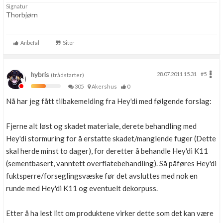
Signatur
Thorbjørn
Anbefal
Siter
hybris
28.07.2011 15.31
#5
(trådstarter)
305
Akershus
0
Nå har jeg fått tilbakemelding fra Hey'di med følgende forslag:
Fjerne alt løst og skadet materiale, derete behandling med
Hey'di stormuring for å erstatte skadet/manglende fuger (Dette
skal herde minst to dager), for deretter å behandle Hey'di K11
(sementbasert, vanntett overflatebehandling). Så påføres Hey'di
fuktsperre/forseglingsvæske før det avsluttes med nok en
runde med Hey'di K11 og eventuelt dekorpuss.
Etter å ha lest litt om produktene virker dette som det kan være