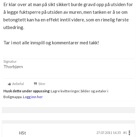
Er klar over at man på sikt sikkert burde gravd opp på utsiden for
å legge fuktsperre på utsiden av muren, men tanken er å se om
betongtett kan ha en effekt inntil videre, som en rimelig første
utbedring.
Tar i mot alle innspill og kommentarer med takk!
Signatur
Thorbjørn
Anbefal
Siter
Husk dette under oppussing:
Lagre kvitteringer, bilder og avtaler i
Boligmappa.
Logg inn her
HSt
27.07.2011 14.35
#1