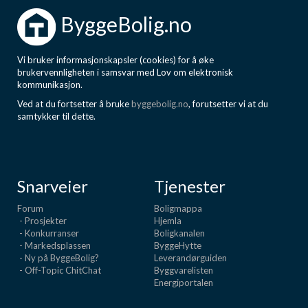
ByggeBolig.no
Vi bruker informasjonskapsler (cookies) for å øke
brukervennligheten i samsvar med Lov om elektronisk
kommunikasjon.
Ved at du fortsetter å bruke
byggebolig.no
, forutsetter vi at du
samtykker til dette.
Snarveier
Tjenester
Forum
Boligmappa
- Prosjekter
Hjemla
- Konkurranser
Boligkanalen
- Markedsplassen
ByggeHytte
- Ny på ByggeBolig?
Leverandørguiden
- Off-Topic ChitChat
Byggvarelisten
Energiportalen