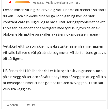
39,627
Lillestrøm kommune
0
Denne muren vil jeg tro er veldig våt. Her må du drenere så snart
du kan. Leca blokkene dine vil gå i oppløsning hvis de står
konstant våte (mulig du også har sulfatiseringsproblemet nevnt
i pressen, da er det enda viktigere med tørr mur, hvis deler av
blokkene blir mørke og skaller av så er nok prosessen i gang).
Vet ikke helt hva som skjer hvis du starter innenifra, men muren
vil i alle fall være våt på utsiden og muren vil derfor bare gradvis
bli dårligere.
Nå finnes det tilfeller der det er fuktopptrekk via grunnen, men
på din vegg så ser den så våt ut høyt opp på veggen at jeg vil tro
at hovedproblemet er noe galt på utsiden av veggen. Husk fall
vekk fra vegg osv.
Anbefal
Siter