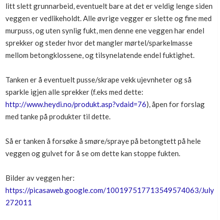
litt slett grunnarbeid, eventuelt bare at det er veldig lenge siden
Boligmappa+
veggen er vedlikeholdt. Alle øvrige vegger er slette og fine med
Nytt
Få mer ut av Boligmappa
murpuss, og uten synlig fukt, men denne ene veggen har endel
sprekker og steder hvor det mangler mørtel/sparkelmasse
mellom betongklossene, og tilsynelatende endel fuktighet.
Tanken er å eventuelt pusse/skrape vekk ujevnheter og så
sparkle igjen alle sprekker (f.eks med dette:
http://www.heydi.no/produkt.asp?vdaid=76
), åpen for forslag
med tanke på produkter til dette.
Så er tanken å forsøke å smøre/spraye på betongtett på hele
veggen og gulvet for å se om dette kan stoppe fukten.
Bilder av veggen her:
https://picasaweb.google.com/100197517713549574063/July
272011