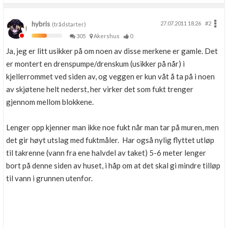
hybris
27.07.2011 18.26
#2
(trådstarter)
305
Akershus
0
Ja, jeg er litt usikker på om noen av disse merkene er gamle. Det
er montert en drenspumpe/drenskum (usikker på når) i
kjellerrommet ved siden av, og veggen er kun våt å ta på i noen
av skjøtene helt nederst, her virker det som fukt trenger
gjennom mellom blokkene.
Lenger opp kjenner man ikke noe fukt når man tar på muren, men
det gir høyt utslag med fuktmåler. Har også nylig flyttet utløp
til takrenne (vann fra ene halvdel av taket) 5-6 meter lenger
bort på denne siden av huset, i håp om at det skal gi mindre tilløp
til vann i grunnen utenfor.