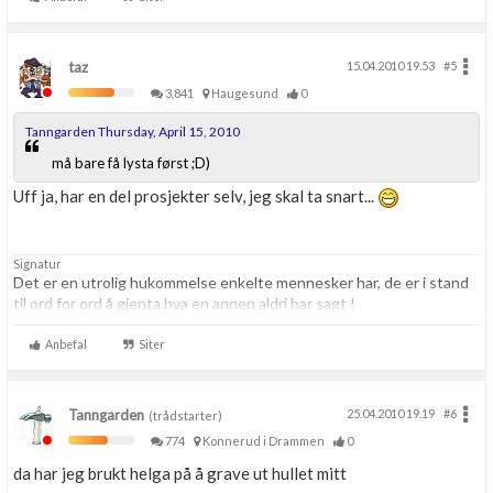
taz
15.04.2010 19.53
#5
3,841
Haugesund
0
Tanngarden Thursday, April 15, 2010
må bare få lysta først ;D)
Uff ja, har en del prosjekter selv, jeg skal ta snart...
Signatur
Det er en utrolig hukommelse enkelte mennesker har, de er i stand
til ord for ord å gjenta hva en annen aldri har sagt !
Anbefal
Siter
Tanngarden
25.04.2010 19.19
#6
(trådstarter)
774
Konnerud i Drammen
0
da har jeg brukt helga på å grave ut hullet mitt