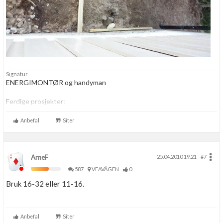
Signatur
ENERGIMONTØR og handyman
Ferdige prosjekter:
-
Oppussing av badet.
-
Oppussing av kjøkken
Anbefal
Siter
ArneF
25.04.2010 19.21
#7
587
VEAVÅGEN
0
Bruk 16-32 eller 11-16.
Anbefal
Siter