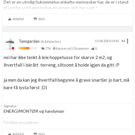
Det er en utrolig hukommelse enkelte mennesker har, de er i stand
til ord for ord å gjenta hva en annen aldri har sagt !
Anbefal
Siter
Tanngarden
15.04.2010 19.41
#4
(trådstarter)
774
Konnerud i Drammen
0
nei har ikke tenkt å leie hoppetusse for skarve 2 m2, og
ihvertfall i iskrått terreng, slitsomt å holde igjen da gitt :P
ja men da kan jeg ihvertfall begynne å grave snart(er jo bart, må
bare få lysta først ;D)
Signatur
ENERGIMONTØR og handyman
Ferdige prosjekter:
-
Oppussing av badet.
-
Oppussing av kjøkken
Anbefal
Siter