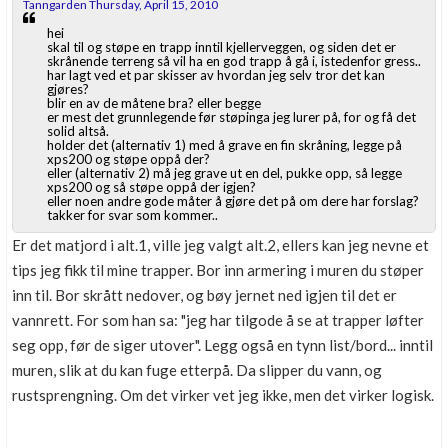
Tanngarden Thursday, April 15, 2010
hei
skal til og støpe en trapp inntil kjellerveggen, og siden det er
skrånende terreng så vil ha en god trapp å gå i, istedenfor gress..
har lagt ved et par skisser av hvordan jeg selv tror det kan
gjøres?
blir en av de måtene bra? eller begge
er mest det grunnlegende før støpinga jeg lurer på, for og få det
solid altså.
holder det (alternativ 1) med å grave en fin skråning, legge på
xps200 og støpe oppå der?
eller (alternativ 2) må jeg grave ut en del, pukke opp, så legge
xps200 og så støpe oppå der igjen?
eller noen andre gode måter å gjøre det på om dere har forslag?
takker for svar som kommer..
Er det matjord i alt.1, ville jeg valgt alt.2, ellers kan jeg nevne et
tips jeg fikk til mine trapper. Bor inn armering i muren du støper
inn til. Bor skrått nedover, og bøy jernet ned igjen til det er
vannrett. For som han sa: "jeg har tilgode å se at trapper løfter
seg opp, før de siger utover". Legg også en tynn list/bord... inntil
muren, slik at du kan fuge etterpå. Da slipper du vann, og
rustsprengning. Om det virker vet jeg ikke, men det virker logisk.