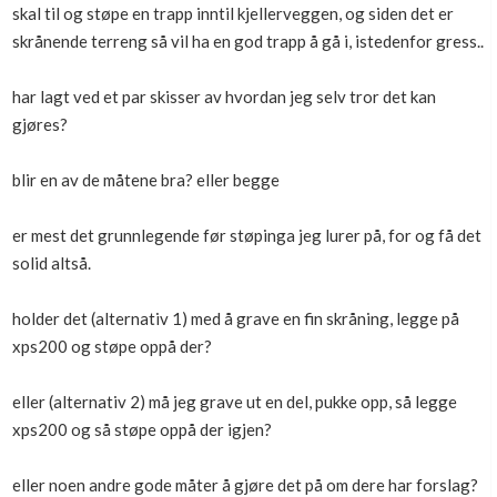
skal til og støpe en trapp inntil kjellerveggen, og siden det er
Boligmappa+
skrånende terreng så vil ha en god trapp å gå i, istedenfor gress..
Nytt
Få mer ut av Boligmappa
har lagt ved et par skisser av hvordan jeg selv tror det kan
gjøres?
blir en av de måtene bra? eller begge
er mest det grunnlegende før støpinga jeg lurer på, for og få det
solid altså.
holder det (alternativ 1) med å grave en fin skråning, legge på
xps200 og støpe oppå der?
eller (alternativ 2) må jeg grave ut en del, pukke opp, så legge
xps200 og så støpe oppå der igjen?
eller noen andre gode måter å gjøre det på om dere har forslag?