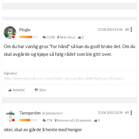
Pingle
25.04.2010 19.46
#8
3,258
Akershus
0
Om du har vanlig grus "for hånd" så kan du godt bruke det. Om du
skal avgårde og kjøpe så følg rådet som ble gitt over.
Signatur
Ikke fagmann på noe som helst og sender aldri faktura til noen.
Anbefal
Siter
Tanngarden
25.04.2010 20.39
#9
(trådstarter)
774
Konnerud i Drammen
0
okei, skal av gårde å hente med henger