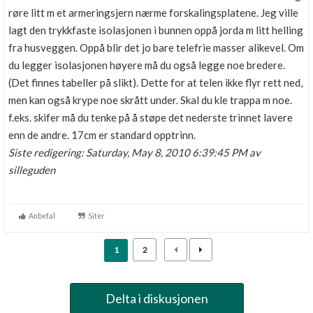
røre litt m et armeringsjern nærme forskalingsplatene. Jeg ville
lagt den trykkfaste isolasjonen i bunnen oppå jorda m litt helling
fra husveggen. Oppå blir det jo bare telefrie masser alikevel. Om
du legger isolasjonen høyere må du også legge noe bredere.
(Det finnes tabeller på slikt). Dette for at telen ikke flyr rett ned,
men kan også krype noe skrått under. Skal du kle trappa m noe.
f.eks. skifer må du tenke på å støpe det nederste trinnet lavere
enn de andre. 17cm er standard opptrinn.
Siste redigering: Saturday, May 8, 2010 6:39:45 PM av
silleguden
Anbefal
Siter
1
2
Delta i diskusjonen