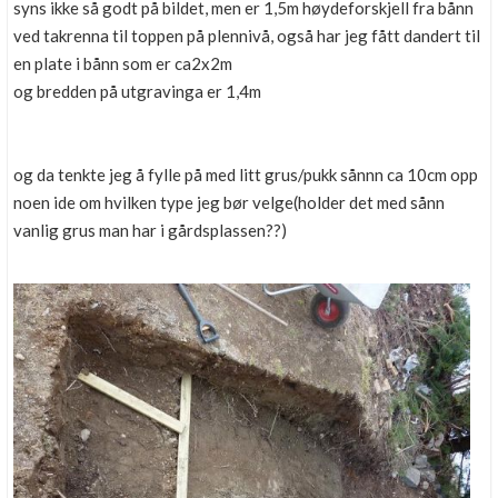
syns ikke så godt på bildet, men er 1,5m høydeforskjell fra bånn
ved takrenna til toppen på plennivå, også har jeg fått dandert til
en plate i bånn som er ca2x2m
og bredden på utgravinga er 1,4m
og da tenkte jeg å fylle på med litt grus/pukk sånnn ca 10cm opp
noen ide om hvilken type jeg bør velge(holder det med sånn
vanlig grus man har i gårdsplassen??)