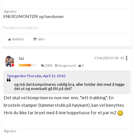
Signatur
ENERGIMONTØR og handyman
Ferdige prosjekter:
-
Oppussing av badet.
-
Oppussing av kjøkken
Anbefal
Siter
taz
15.04.2010 19.38
#3
3,841
Haugesund
0
Tanngarden Thursday, April 15, 2010
og må det komprimeres veldig bra, eller holder det med å legge
det ut og eventuelt gå litt på det?
Det skal vel komprimeres noe mer enn, "lett trakking". En
brostein stamper (tømmerstokk på høykant), kan vel benyttes.
Hvis du ikke tar bryet med å leie hoppetusse for et par m2
Signatur