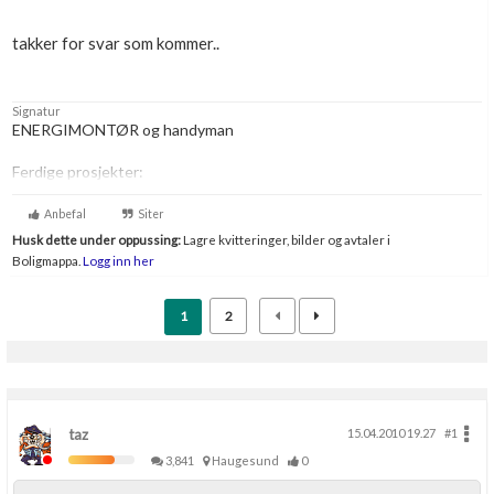
takker for svar som kommer..
Signatur
ENERGIMONTØR og handyman
Ferdige prosjekter:
-
Oppussing av badet.
-
Oppussing av kjøkken
Anbefal
Siter
Husk dette under oppussing:
Lagre kvitteringer, bilder og avtaler i
Boligmappa.
Logg inn her
1
2
taz
15.04.2010 19.27
#1
3,841
Haugesund
0