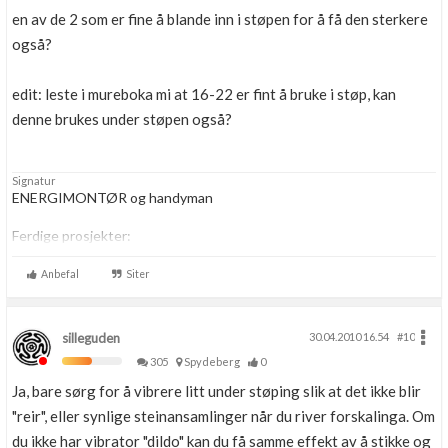
en av de 2 som er fine å blande inn i støpen for å få den sterkere
også?
edit: leste i mureboka mi at 16-22 er fint å bruke i støp, kan
denne brukes under støpen også?
Signatur
ENERGIMONTØR og handyman
Ferdige prosjekter:
-
Oppussing av badet.
-
Oppussing av kjøkken
Anbefal
Siter
silleguden
30.04.2010 16.54
#10
305
Spydeberg
0
Ja, bare sørg for å vibrere litt under støping slik at det ikke blir
"reir", eller synlige steinansamlinger når du river forskalinga. Om
du ikke har vibrator "dildo" kan du få samme effekt av å stikke og