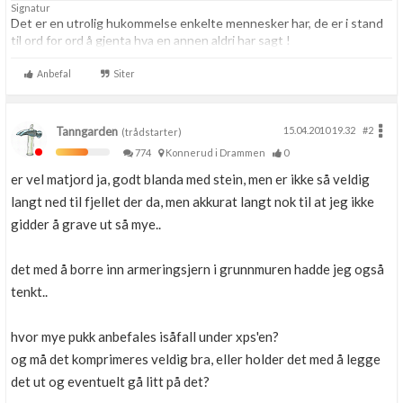
Signatur
Det er en utrolig hukommelse enkelte mennesker har, de er i stand
til ord for ord å gjenta hva en annen aldri har sagt !
Anbefal
Siter
Tanngarden
15.04.2010 19.32
#2
(trådstarter)
774
Konnerud i Drammen
0
er vel matjord ja, godt blanda med stein, men er ikke så veldig
langt ned til fjellet der da, men akkurat langt nok til at jeg ikke
gidder å grave ut så mye..
det med å borre inn armeringsjern i grunnmuren hadde jeg også
tenkt..
hvor mye pukk anbefales isåfall under xps'en?
og må det komprimeres veldig bra, eller holder det med å legge
det ut og eventuelt gå litt på det?