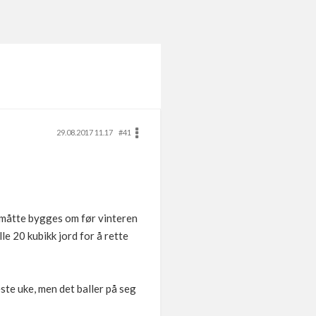
29.08.2017 11.17
#41
n måtte bygges om før vinteren
le 20 kubikk jord for å rette
ste uke, men det baller på seg