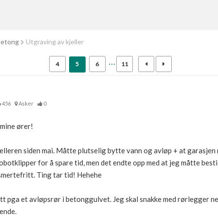
betong
Utgraving av kjeller
4
5
6
11
456
Asker
0
 mine ører!
kjelleren siden mai. Måtte plutselig bytte vann og avløp + at garasje
robotklipper for å spare tid, men det endte opp med at jeg måtte bestil
smertefritt. Ting tar tid! Hehehe
tett pga et avløpsrør i betonggulvet. Jeg skal snakke med rørlegger ne
pende.