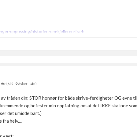
nger-oppussing/historien-om-kjelleren-fra-h
1,649
Asker
0
av tråden din; STOR honnør for både skrive-ferdigheter OG evne til 
skremmende og befester min oppfatning om at det IKKE skal noe som h
ser det umiddelbart.)
fra helv....
r vært: