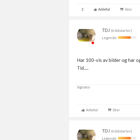
2
Anbefal
Siter
TDJ
(trådstarter)
Legende
Har 100-vis av bilder og har og
Tid.....
Signatur
Anbefal
Siter
TDJ
(trådstarter)
Legende