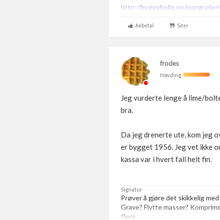
http://byggebolig.no/oppgraderi
Anbefal
Siter
frodes
Høvding
Jeg vurderte lenge å lime/bolt
bra.
Da jeg drenerte ute, kom jeg 
er bygget 1956. Jeg vet ikke o
kassa var i hvert fall helt fin.
Signatur
Prøver å gjøre det skikkelig med
Grave? Flytte masser? Komprim
flere.