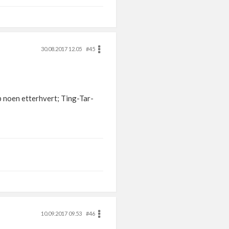
30.08.2017 12.05
#45
pp noen etterhvert; Ting-Tar-
10.09.2017 09.53
#46