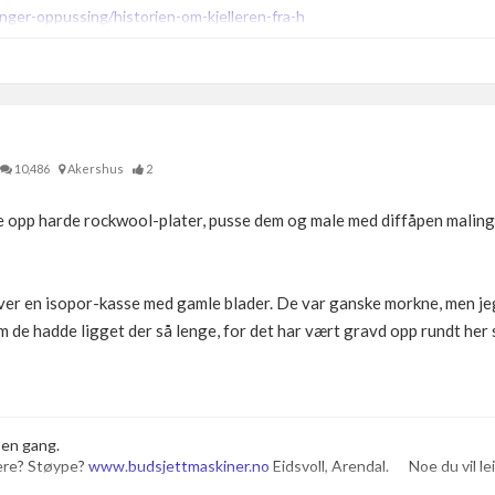
nger-oppussing/historien-om-kjelleren-fra-h
10,486
Akershus
2
e opp harde rockwool-plater, pusse dem og male med diffåpen maling.
over en isopor-kasse med gamle blader. De var ganske morkne, men je
m de hadde ligget der så lenge, for det har vært gravd opp rundt her 
 en gang.
ere? Støype?
www.budsjettmaskiner.no
Eidsvoll, Arendal. Noe du vil leie