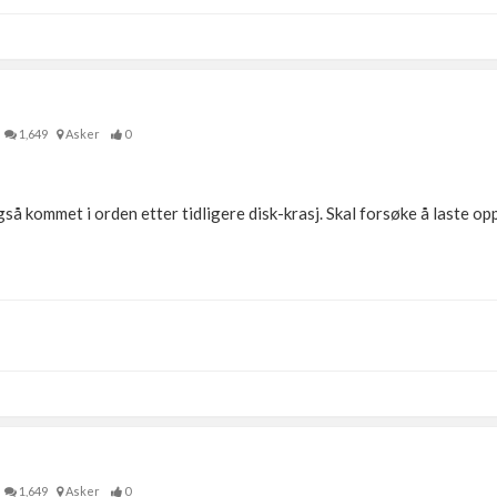
1,649
Asker
0
så kommet i orden etter tidligere disk-krasj. Skal forsøke å laste o
1,649
Asker
0