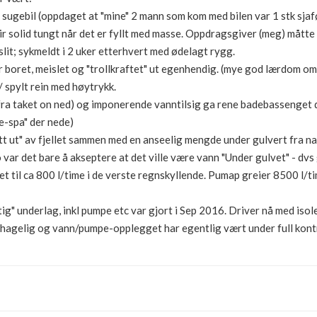
sugebil (oppdaget at "mine" 2 mann som kom med bilen var 1 stk sjaf
ir solid tungt når det er fyllt med masse. Oppdragsgiver (meg) måtte 
lit; sykmeldt i 2 uker etterhvert med ødelagt rygg.
 boret, meislet og "trollkraftet" ut egenhendig. (mye god lærdom om 
/ spylt rein med høytrykk.
0 fra taket on ned) og imponerende vanntilsig ga rene badebassenget
e-spa" der nede)
tt ut" av fjellet sammen med en anseelig mengde under gulvert fra n
o var det bare å akseptere at det ville være vann "Under gulvet" - d
et til ca 800 l/time i de verste regnskyllende. Pumap greier 8500 l/ti
ktig" underlag, inkl pumpe etc var gjort i Sep 2016. Driver nå med is
ehagelig og vann/pumpe-opplegget har egentlig vært under full kontr