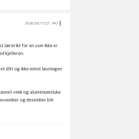
30.08.2017 10.27
#43
t lærerikt for en som ikke er
d kjelleren.
tet ditt og ikke minst løsningen
 vannet vekk og aluminiumsluke
r, november og desember blir