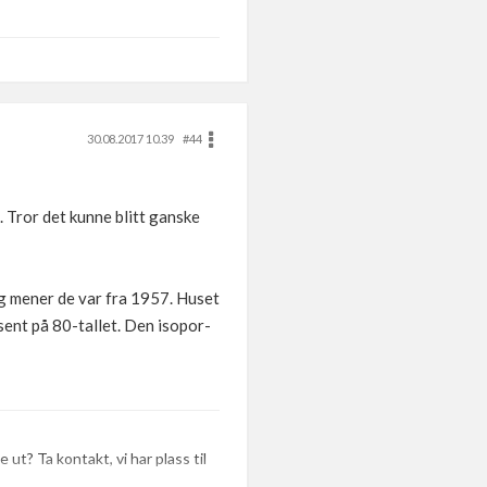
30.08.2017 10.39
#44
 Tror det kunne blitt ganske
g mener de var fra 1957. Huset
sent på 80-tallet. Den isopor-
 ut? Ta kontakt, vi har plass til