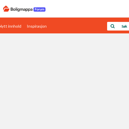
Nytt innhold
Inspirasjon
Boligens papirer
Den enkleste måten å få papirene i orden
rav
Verdi & økonomi
Din største investering
Papirer som mangler
Skaff dokumentasjon som mangler
Kom i gang med Boligmappa
Se din bolig? Klikk her