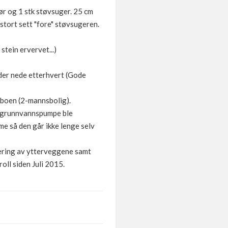
ør og 1 stk støvsuger. 25 cm
stort sett "fore" støvsugeren.
stein ervervet...)
 der nede etterhvert (Gode
aboen (2-mannsbolig).
vs grunnvannspumpe ble
me så den går ikke lenge selv
olering av ytterveggene samt
oll siden Juli 2015.