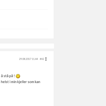
29.08.2017 11.44
#42
å stå på !
elst i min kjeller som kan