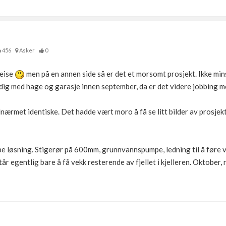
456
Asker
0
reise
men på en annen side så er det et morsomt prosjekt. Ikke mins
rdig med hage og garasje innen september, da er det videre jobbing me
ilnærmet identiske. Det hadde vært moro å få se litt bilder av prosjek
pe løsning. Stigerør på 600mm, grunnvannspumpe, ledning til å føre
står egentlig bare å få vekk resterende av fjellet i kjelleren. Oktobe