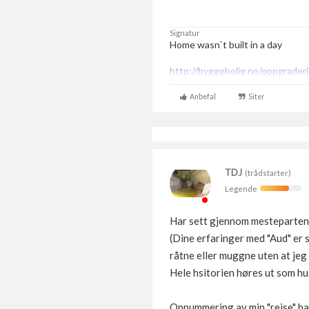
Signatur
Home wasn`t built in a day
http://byggebolig.no/oppgraderi
Anbefal
Siter
TDJ
(trådstarter)
Legende
Har sett gjennom mesteparten 
(Dine erfaringer med "Aud" er 
råtne eller muggne uten at jeg 
Hele hsitorien høres ut som hus 
Oppummering av min "reise" ha