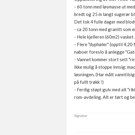
- 60 tonn med løsmasse ut med 
bredt og 25 m langt sugerør bl
Det tok 4 fulle dager med blods
- ca 20 tonn med granitt som er
- Hele kjelleren (60m2) vasket 
- Flere "dyphøler" (opptil 4,2
naboer foreslo å anlegge "Gat
- Vannet kommer stort sett "re
Ikke mulig å stoppe innsig; ma
løsningen. (Har målt vanntilsig
på fullt trøkk !)
- Ferdig støpt gulv med alt "ri
rom-avdeling. Alt er tørt og b
Signatur