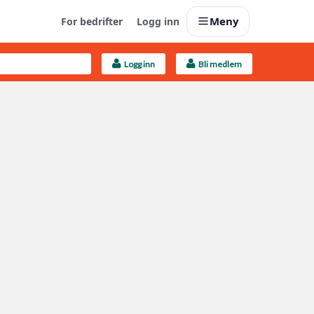
Meny
For bedrifter
Logg inn
Logg inn
Bli medlem
Last opp selv
Ta vare på fargekoder og kvitteringer
Finn håndverkere
Søk blant 9000 bedrifter
Kundeservice
Få svar på det du lurer på
Boligmappa+
Nytt
Få mer ut av Boligmappa