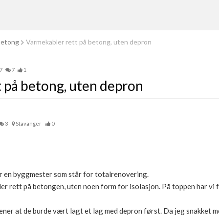
betong
Varmekabler rett på betong, uten depron
7
7
1
 på betong, uten depron
3
Stavanger
0
har en byggmester som står for totalrenovering.
ler rett på betongen, uten noen form for isolasjon. På toppen har vi fl
ener at de burde vært lagt et lag med depron først. Da jeg snakket 