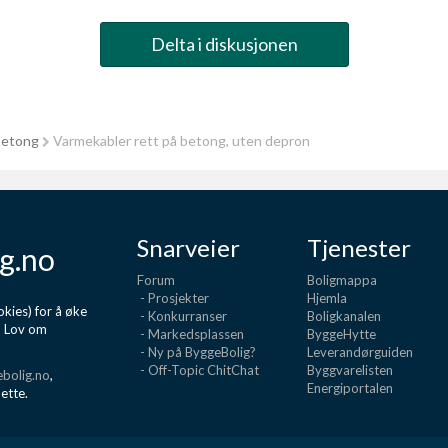
Delta i diskusjonen
betong
Varmekabler rett på betong, uten depron
Snarveier
Tjenester
g.no
Forum
Boligmappa
- Prosjekter
Hjemla
kies) for å øke
- Konkurranser
Boligkanalen
d Lov om
- Markedsplassen
ByggeHytte
- Ny på ByggeBolig?
Leverandørguiden
- Off-Topic ChitChat
Byggvarelisten
bolig.no
,
Energiportalen
dette.