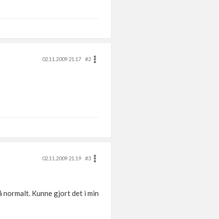
02.11.2009 21.17
#2
02.11.2009 21.19
#3
å normalt. Kunne gjort det i min