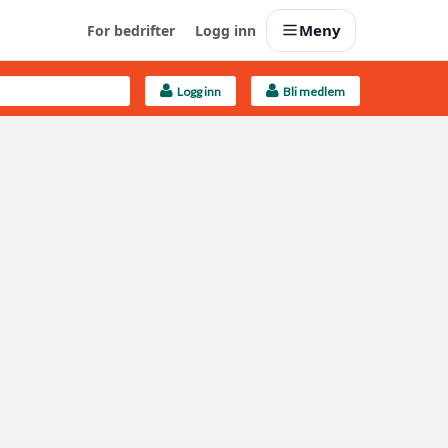
Meny
For bedrifter
Logg inn
Logg inn
Bli medlem
Last opp selv
Ta vare på fargekoder og kvitteringer
Finn håndverkere
Søk blant 9000 bedrifter
Kundeservice
Få svar på det du lurer på
Boligmappa+
Nytt
Få mer ut av Boligmappa