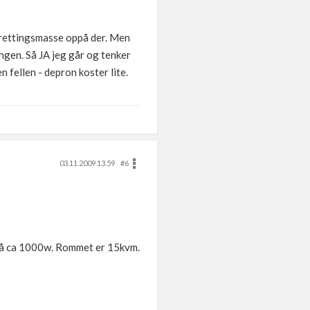
avrettingsmasse oppå der. Men
ongen. Så JA jeg går og tenker
 fellen - depron koster lite.
03.11.2009 13.59
#6
 på ca 1000w. Rommet er 15kvm.