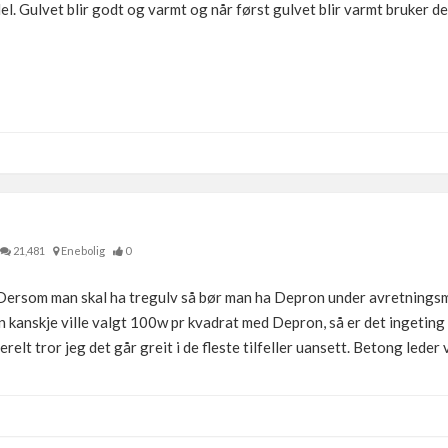
del. Gulvet blir godt og varmt og når først gulvet blir varmt bruker d
21,481
Enebolig
0
Dersom man skal ha tregulv så bør man ha Depron under avretningsma
n kanskje ville valgt 100w pr kvadrat med Depron, så er det ingeting 
lt tror jeg det går greit i de fleste tilfeller uansett. Betong leder