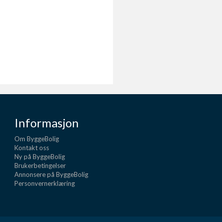
Informasjon
Om ByggeBolig
Kontakt oss
Ny på ByggeBolig
Brukerbetingelser
Annonsere på ByggeBolig
Personvernerklæring