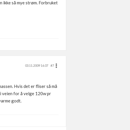
en ikke så mye strøm. Forbruket
03.11.2009 16.07
#7
ssen. Hvis det er fliser så må
i veien for å velge 120w pr
 varme godt.