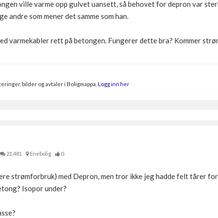
ongen ville varme opp gulvet uansett, så behovet for depron var st
ange andre som mener det samme som han.
med varmekabler rett på betongen. Fungerer dette bra? Kommer strømu
eringer, bilder og avtaler i Boligmappa.
Logg inn her
21,481
Enebolig
0
vere strømforbruk) med Depron, men tror ikke jeg hadde felt tårer for 
betong? Isopor under?
asse?