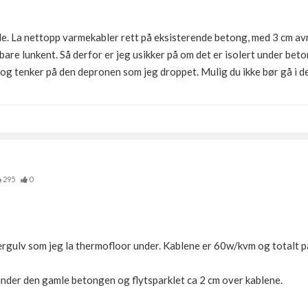
nde. La nettopp varmekabler rett på eksisterende betong, med 3 cm 
- bare lunkent. Så derfor er jeg usikker på om det er isolert under bet
og tenker på den depronen som jeg droppet. Mulig du ikke bør gå i den
295
0
lergulv som jeg la thermofloor under. Kablene er 60w/kvm og totalt
 under den gamle betongen og flytsparklet ca 2 cm over kablene.