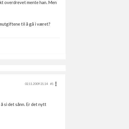
erkt overdrevet mente han. Men
tgiftene til å gå i været?
02.11.2009 21.14
#1
å si det sånn. Er det nytt