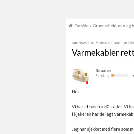
Forside
Grunnarbeid, mur og 
9,55
GRUNNARBEID, MUR OG BETONG
Varmekabler rett
fbraaten
Fersking
Hei
Vi har et hus fra 30-tallet. Vi 
I kjelleren har de lagt varmekab
Jeg har sjekket med flere som m