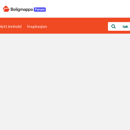
Nytt innhold
Inspirasjon
Boligens papirer
Den enkleste måten å få papirene i orden
rav
Verdi & økonomi
Din største investering
Papirer som mangler
Skaff dokumentasjon som mangler
Kom i gang med Boligmappa
Se din bolig? Klikk her