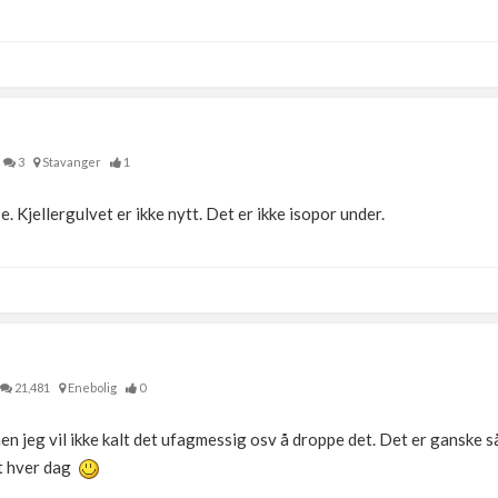
3
Stavanger
1
. Kjellergulvet er ikke nytt. Det er ikke isopor under.
21,481
Enebolig
0
en jeg vil ikke kalt det ufagmessig osv å droppe det. Det er ganske s
et hver dag