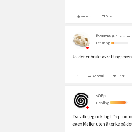
Anbefal
Siter
fbraaten
(trådstarter)
Fersking
Ja, det er brukt avrettingsmasse
1
Anbefal
Siter
sOPp
Høvding
Da ville jeg nok lagt Depron, m
egen kjeller uten å tenke på d