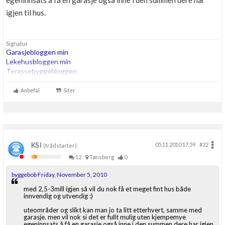
egeninnsats å få en garasje også inne i den summen dere har
Boligmappa+
igjen til hus.
Nytt
Få mer ut av Boligmappa
Signatur
Garasjebloggen min
Lekehusbloggen min
Terassebyggebloggen
260m2 bta trehus etter TEK07, Thermia Optimum G2 8kw i serie
Anbefal
Siter
med 200ltr OZO Super. 180m energihull. Roth vannbåren varme.
KSI
05.11.2010 17.59
#22
(trådstarter)
12
Tønsberg
0
byggebob Friday, November 5, 2010
med 2,5-3mill igjen så vil du nok få et meget fint hus både
innvendig og utvendig :)
uteområder og slikt kan man jo ta litt etterhvert, samme med
garasje. men vil nok si det er fullt mulig uten kjempemye
egeninnsats å få en garasje også inne i den summen dere har igjen