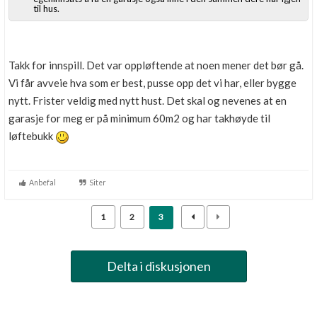
til hus.
Takk for innspill. Det var oppløftende at noen mener det bør gå.
Vi får avveie hva som er best, pusse opp det vi har, eller bygge
nytt. Frister veldig med nytt hust. Det skal og nevenes at en
garasje for meg er på minimum 60m2 og har takhøyde til
løftebukk
Anbefal
Siter
1
2
3
Delta i diskusjonen