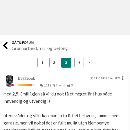
Last opp selv
Ta vare på fargekoder og kvitteringer
Verdi & økonomi
Din største investering
GÅ TIL FORUM
Grunnarbeid, mur og betong
Finn håndverkere
Søk blant 9000 bedrifter
1
2
3
Papirer som mangler
Skaff dokumentasjon som mangler
byggebob
05.11.2010 17.26
#21
5,112
Troms
0
Kundeservice
med 2,5-3mill igjen så vil du nok få et meget fint hus både
Få svar på det du lurer på
innvendig og utvendig :)
Kom i gang med Boligmappa
uteområder og slikt kan man jo ta litt etterhvert, samme med
Se din bolig? Klikk her
garasje. men vil nok si det er fullt mulig uten kjempemye