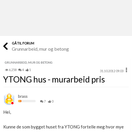
Last opp selv
Ta vare på fargekoder og kvitteringer
Verdi & økonomi
Din største investering
GÅ TIL FORUM
Grunnarbeid, mur og betong
Finn håndverkere
Søk blant 9000 bedrifter
GRUNNARBEID, MUR OG BETONG
6,258
4
1
31.10.2012 09.03
Papirer som mangler
YTONG hus - murarbeid pris
Skaff dokumentasjon som mangler
Kundeservice
brass
Få svar på det du lurer på
7
0
Hei,
Kom i gang med Boligmappa
Se din bolig? Klikk her
Kunne de som bygget huset fra YTONG fortelle meg hvor mye