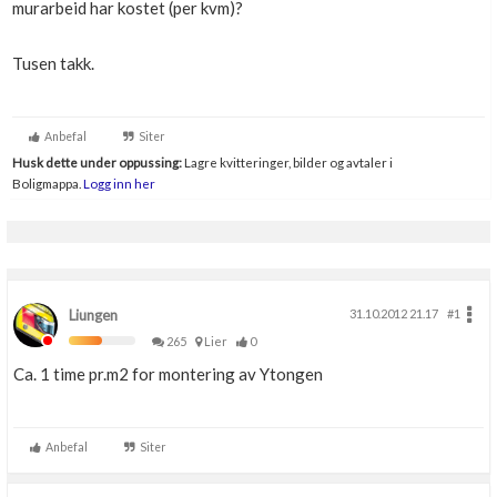
murarbeid har kostet (per kvm)?
Boligmappa+
Nytt
Få mer ut av Boligmappa
Tusen takk.
Anbefal
Siter
Husk dette under oppussing:
Lagre kvitteringer, bilder og avtaler i
Boligmappa.
Logg inn her
Liungen
31.10.2012 21.17
#1
265
Lier
0
Ca. 1 time pr.m2 for montering av Ytongen
Anbefal
Siter