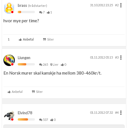
brass
31.10.2012 23.25
#2
(trådstarter)
7
1
hvor mye per time?
1
Anbefal
Siter
Liungen
01.11.2012 05.15
#3
265
Lier
0
En Norsk murer skal kanskje ha mellom 380-460kr/t.
Anbefal
Siter
Eivind78
01.11.2012 07.32
#4
537
0