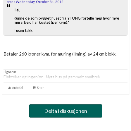
brass Wednesday, October 31, 2012
Hei,
Kunne de som bygget huset fra YTONG fortelle meg hvor mye
murarbeid har kostet (per kvm)?
Tusen takk.
Betaler 260 kroner kvm. for muring (liming) av 24 cm blokk.
Signatur
Elektriker og ingeniør - Nytt hus på gammelt småbruk
Anbefal
Siter
Delta i diskusjonen