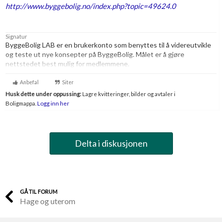
http://www.byggebolig.no/index.php?topic=49624.0
Boligmappa+
Nytt
Få mer ut av Boligmappa
Signatur
ByggeBolig LAB er en brukerkonto som benyttes til å videreutvikle
og teste ut nye konsepter på ByggeBolig. Målet er å gjøre
nettstedet best mulig for medlemmene.
Anbefal
Siter
Husk dette under oppussing:
Lagre kvitteringer, bilder og avtaler i
Boligmappa.
Logg inn her
Delta i diskusjonen
GÅ TIL FORUM
Hage og uterom