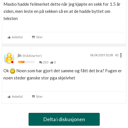
Maxbo hadde feilmerket dette når jeg kjøpte en sekk for 1.5 år
siden, men leste en på sekken så en at de hadde byttet om
teksten
Anbefal
Siter
jln
06.04.2019 20.38
#2
(trådstarter)
210
0
Ok
Noen som har gjort det samme og fått det bra? Fugen er
noen steder ganske stor pga skjeivhet
Anbefal
Siter
Delta i diskusjonen