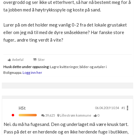
overgrodd og ser ikke ut etterhvert, så har nå bestemt meg for å
Boligmappa+
ta jobben med å høytrykksspyle og koste på sand.
Nytt
Få mer ut av Boligmappa
Lurer på om det holder meg vanlig 0-2 fra det lokale grustaket
eller om jeg må til med de dyre småsekkene? Har fanske store
fuger.. andre ting verdt å vite?
Anbefal
Siter
Husk dette under oppussing:
Lagre kvitteringer, bilder og avtaler i
Boligmappa.
Logg inn her
HSt
06.04.2019 10.54
#1
39,625
Lillestrøm kommune
0
Nei. du må ha fugesand. Den og underlaget må være knusk tørt.
Pass på det er en herdende og en ikke herdende fuge i butikken,