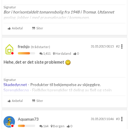
Signatur
Bor i horisontaldelt tomannsbolig fra 1948 i Tromsø. Utdannet
geolog, jobber i med gravesøknader i kommunen.
Anbefal
Siter
fredsjo
31.05.2015 00.15
#2
(trådstarter)
1,411
Hordaland
0
Hehe, det er det siste problemet
Signatur
Skadedyr.net
- Produkter til bekjempelse av skjeggkre.
Sprengkiler.no
- Fjellkiler/sprengkiler til deling av fjell og stein
Anbefal
Siter
Aquaman73
31.05.2015 10.46
#3
164
Bergen
0