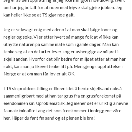
Jeg er av den oppfatning at jeg ikke har gjort noe ulovlig, tvert
om har jeg betalt for at noen med løyve skal gjøre jobben. Jeg
kan heller ikke se at TS gjør noe galt.
Jeg er selvsagt enig med adeno i at man skal følge lover og
regler og søke. Vi er etter hvert så mange folk at vi ikke kan
utnytte naturen på samme måte som i gamle dager. Man kan
tenke seg at en del arter lever i og er avhengige av miljøet i
skjellsanden. Hvorfor det blir bedre for miljøet etter at man har
søkt, kan man jo likevel tenke litt på. Men gjengs oppfattelse i
Norge er at om man får lov er alt OK.
I TS sin problemstilling er likevel det å hente skjellsand nokså
sammenlignbart med at han tar grus fra en grusforekomst på
eiendommen sin. Uproblematisk. Jeg mener det er uriktig å nevne
faunakriminalitet ang det som fremkommer i innleggene våre
her. Håper du fant fin sand og at plenen ble bra!