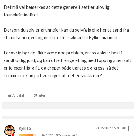
Det må vel bemerkes at dette generelt sett er ulovlig
faunakriminalitet.
Dersom du selv er grunneier kan du selvfølgelig hente sand fra
strandsonen, vel og merke etter søknad til Fylkesmannen.
Forøvrig bør det ikke være noe problem, gress vokser best i
sandholdig jord, og kan ofte trenge et lag med topping, men salt
er jo egentlig gift, og dreper både ugress og gress, så det
kommer nok an på hvor mye salt det er snakk om ?
Anbefal
Siter
KjellTS
21.06.2015 16.50
#8
5,337
Tromsø
1