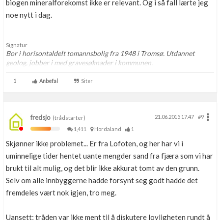
biogen mineralforekomst ikke er relevant. Og i så fall lærte jeg
noe nytt i dag.
Signatur
Bor i horisontaldelt tomannsbolig fra 1948 i Tromsø. Utdannet
geolog, jobber i med gravesøknader i kommunen.
1
Anbefal
Siter
fredsjo
21.06.2015 17.47
#9
(trådstarter)
1,411
Hordaland
1
Skjønner ikke problemet... Er fra Lofoten, og her har vi i
uminnelige tider hentet uante mengder sand fra fjæra som vi har
brukt til alt mulig, og det blir ikke akkurat tomt av den grunn.
Selv om alle innbyggerne hadde forsynt seg godt hadde det
fremdeles vært nok igjen, tro meg.
Uansett; tråden var ikke ment til å diskutere lovligheten rundt å