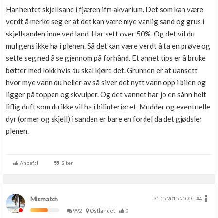
Har hentet skjellsand i fjæren ifm akvarium. Det som kan være
verdt å merke seg er at det kan være mye vanlig sand og grus i
skjellsanden inne ved land. Har sett over 50%. Og det vil du
muligens ikke ha i plenen. Så det kan være verdt å ta en prøve og
sette seg ned å se gjennom på forhånd. Et annet tips er å bruke
bøtter med lokk hvis du skal kjøre det. Grunnen er at uansett
hvor mye vann du heller av så siver det nytt vann opp i bilen og
ligger på toppen og skvulper. Og det vannet har jo en sånn helt
liflig duft som du ikke vil ha i bilinteriøret. Mudder og eventuelle
dyr (ormer og skjell) i sanden er bare en fordel da det gjødsler
plenen.
Anbefal
Siter
Mismatch
31.05.2015 20.23
#4
992
Østlandet
0