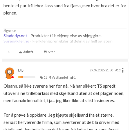
hente et par trillebor-lass sand fra fjæra, men hvor bra det er for
plenen.
Signatur
Skadedyr.net
- Produkter til bekjempelse av skjeggkre.
Sprengkiler.no
- Fjellkiler/sprengkiler til deling av fjell og stein
1
Anbefal
Siter
Ulv
27.09.2015 21.50
#10
51
Vestlandet
1
Oisann, så ikke svarene her før nå. Nå har sikkert TS spredt
utover sine trillebårlass med skjellsand uten at det plager noen,
men faunakriminalitet, tja... jeg liker ikke at slikt insinueres.
For å prøve å oppklare; Jeg kjøpte skjellsand fra et større,
seriøst herværende firma, som averterer at de bla driver med
skjellsand. Jeg betalte en del tusen, inkludert mva, spesifisert