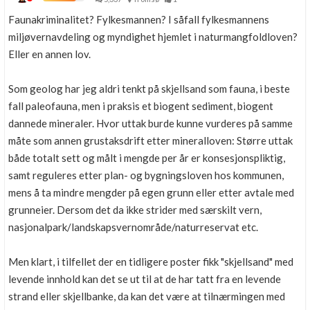
Faunakriminalitet? Fylkesmannen? I såfall fylkesmannens
miljøvernavdeling og myndighet hjemlet i naturmangfoldloven?
Eller en annen lov.
Som geolog har jeg aldri tenkt på skjellsand som fauna, i beste
fall paleofauna, men i praksis et biogent sediment, biogent
dannede mineraler. Hvor uttak burde kunne vurderes på samme
måte som annen grustaksdrift etter mineralloven: Større uttak
både totalt sett og målt i mengde per år er konsesjonspliktig,
samt reguleres etter plan- og bygningsloven hos kommunen,
mens å ta mindre mengder på egen grunn eller etter avtale med
grunneier. Dersom det da ikke strider med særskilt vern,
nasjonalpark/landskapsvernområde/naturreservat etc.
Men klart, i tilfellet der en tidligere poster fikk "skjellsand" med
levende innhold kan det se ut til at de har tatt fra en levende
strand eller skjellbanke, da kan det være at tilnærmingen med