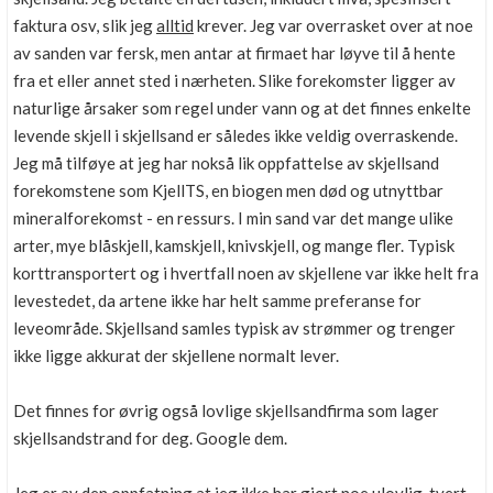
faktura osv, slik jeg
alltid
krever. Jeg var overrasket over at noe
av sanden var fersk, men antar at firmaet har løyve til å hente
fra et eller annet sted i nærheten. Slike forekomster ligger av
naturlige årsaker som regel under vann og at det finnes enkelte
levende skjell i skjellsand er således ikke veldig overraskende.
Jeg må tilføye at jeg har nokså lik oppfattelse av skjellsand
forekomstene som KjellTS, en biogen men død og utnyttbar
mineralforekomst - en ressurs. I min sand var det mange ulike
arter, mye blåskjell, kamskjell, knivskjell, og mange fler. Typisk
korttransportert og i hvertfall noen av skjellene var ikke helt fra
levestedet, da artene ikke har helt samme preferanse for
leveområde. Skjellsand samles typisk av strømmer og trenger
ikke ligge akkurat der skjellene normalt lever.
Det finnes for øvrig også lovlige skjellsandfirma som lager
skjellsandstrand for deg. Google dem.