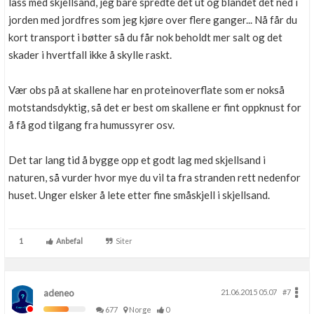
lass med skjellsand, jeg bare spredte det ut og blandet det ned i
jorden med jordfres som jeg kjøre over flere ganger... Nå får du
kort transport i bøtter så du får nok beholdt mer salt og det
skader i hvertfall ikke å skylle raskt.
Vær obs på at skallene har en proteinoverflate som er nokså
motstandsdyktig, så det er best om skallene er fint oppknust for
å få god tilgang fra humussyrer osv.
Det tar lang tid å bygge opp et godt lag med skjellsand i
naturen, så vurder hvor mye du vil ta fra stranden rett nedenfor
huset. Unger elsker å lete etter fine småskjell i skjellsand.
1
Anbefal
Siter
adeneo
21.06.2015 05.07
#7
677
Norge
0