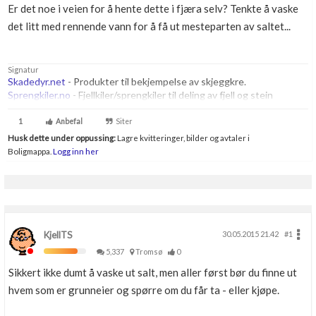
Er det noe i veien for å hente dette i fjæra selv? Tenkte å vaske
Boligmappa+
det litt med rennende vann for å få ut mesteparten av saltet...
Nytt
Få mer ut av Boligmappa
Signatur
Skadedyr.net
- Produkter til bekjempelse av skjeggkre.
Sprengkiler.no
- Fjellkiler/sprengkiler til deling av fjell og stein
1
Anbefal
Siter
Husk dette under oppussing:
Lagre kvitteringer, bilder og avtaler i
Boligmappa.
Logg inn her
KjellTS
30.05.2015 21.42
#1
5,337
Tromsø
0
Sikkert ikke dumt å vaske ut salt, men aller først bør du finne ut
hvem som er grunneier og spørre om du får ta - eller kjøpe.