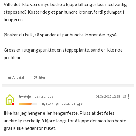
Ville det ikke være mye bedre å kjøpe tilhengerlass med vanlig
støpesand? Koster deg et par hundre kroner, ferdig dumpet i
hengeren.
Ønsker du kalk, så spander et par hundre kroner der også...
Gress er i utgangspunktet en steppeplante, sand er ikke noe
problem.
Anbefal
Siter
fredsjo
01.06.2015 12.28
#5
(trådstarter)
1,411
Hordaland
0
Ikke har jeg henger eller hengerfeste. Pluss at det føles
unektelig merkelig å kjøre langt for å kjøpe det man kan hente
gratis like nedenfor huset.