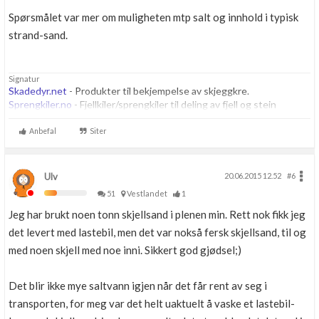
Spørsmålet var mer om muligheten mtp salt og innhold i typisk
strand-sand.
Signatur
Skadedyr.net
- Produkter til bekjempelse av skjeggkre.
Sprengkiler.no
- Fjellkiler/sprengkiler til deling av fjell og stein
Anbefal
Siter
Ulv
20.06.2015 12.52
#6
51
Vestlandet
1
Jeg har brukt noen tonn skjellsand i plenen min. Rett nok fikk jeg
det levert med lastebil, men det var nokså fersk skjellsand, til og
med noen skjell med noe inni. Sikkert god gjødsel;)
Det blir ikke mye saltvann igjen når det får rent av seg i
transporten, for meg var det helt uaktuelt å vaske et lastebil-