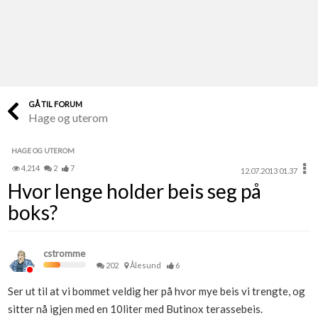
Last opp selv
Ta vare på fargekoder og kvitteringer
Verdi & økonomi
Din største investering
GÅ TIL FORUM
Hage og uterom
Finn håndverkere
Søk blant 9000 bedrifter
HAGE OG UTEROM
4,214
2
7
12.07.2013 01.37
Papirer som mangler
Hvor lenge holder beis seg på
Skaff dokumentasjon som mangler
boks?
Kundeservice
Få svar på det du lurer på
cstromme
202
Ålesund
6
Kom i gang med Boligmappa
Ser ut til at vi bommet veldig her på hvor mye beis vi trengte, og
Se din bolig? Klikk her
sitter nå igjen med en 10liter med Butinox terassebeis.