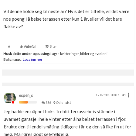
Boligmappa+
Vil denne holde seg til neste år? Hvis det er tilfelle, vil det være
Nytt
Få mer ut av Boligmappa
noe poeng i å beise terassen etter kun 1 år, eller vil det bare
flakke av?
6
Anbefal
Siter
Husk dette under oppussing:
Lagre kvitteringer, bilder og avtaler i
Boligmappa.
Logg inn her
espen_s
12.07.2013 08.01
#1
336
Oslo
1
Jeg hadde en uåpnet boks Trebitt terrassebeis stående i
uvarmet garasje i hele vinter etter å ha beiset terrassen i fjor.
Brukte den til endel småting tidligere i år og den så like fin ut for
meg. Må røres godt selvfølgelig.