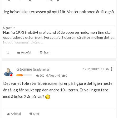
Jeg beiset ikke terrassen på nytt i år. Venter nok noen år til også.
Signatur
Hus fra 1973 i relativt grei stand både oppe og nede, men ting skal
oppgraderes etterhvert. Forseggjort uterom så slites mellom det og
huset i sommerhalvåret.
Elektroingeniør fra NTH, men har glemt mye da jeg utvikler
1
Anbefal
Siter
programvare dagen lang.
cstromme
12.07.2013 23.17
#2
(trådstarter)
202
Ålesund
0
Det var et fole styr å beise, men lurer på å gjøre det igjen neste
år så jeg får brukt opp den andre 10-literen. Er vel ingen fare
med å beise 2 år på rad?
Anbefal
Siter