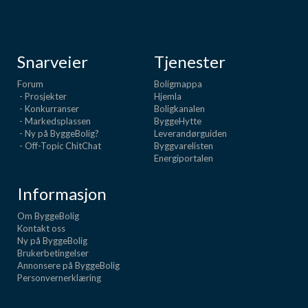
Snarveier
Tjenester
Forum
Boligmappa
- Prosjekter
Hjemla
- Konkurranser
Boligkanalen
- Markedsplassen
ByggeHytte
- Ny på ByggeBolig?
Leverandørguiden
- Off-Topic ChitChat
Byggvarelisten
Energiportalen
Informasjon
Om ByggeBolig
Kontakt oss
Ny på ByggeBolig
Brukerbetingelser
Annonsere på ByggeBolig
Personvernerklæring